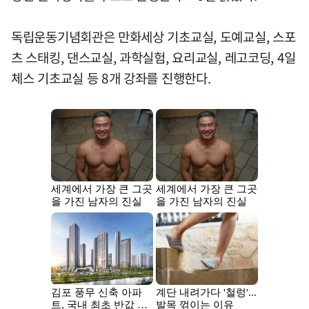
독립운동기념회관은 만화세상 기초교실, 도예교실, 스포
츠 스태킹, 댄스교실, 과학실험, 요리교실, 레고코딩, 4일
체스 기초교실 등 8개 강좌를 진행한다.