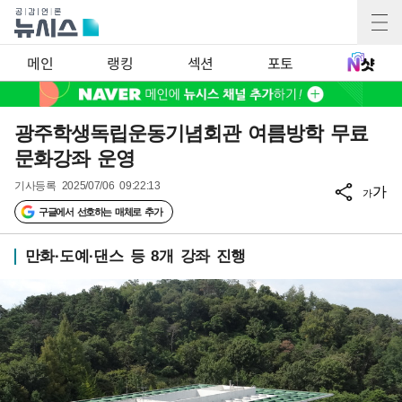
메인
랭킹
섹션
포토
광주학생독립운동기념회관 여름방학 무료
문화강좌 운영
기사등록
2025/07/06 09:22:13
가
가
구글에서 선호하는 매체로 추가
만화·도예·댄스 등 8개 강좌 진행