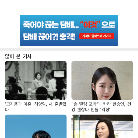
많이 본 기사
'고지용과 이혼' 허양임, 새 출발했
"손 떨림 포착"…카라 한승연, 건
다
강 괜찮나 팬들 '걱정'