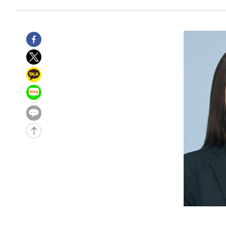
-28843초 전 >
[속보]전남광주 초대 시민추천 부시장에 백승주·윤난실
-26404초 전 >
서울 열대야 15일째 지속…비공식 '초열대야' 30도 넘어
-24971초 전 >
[속보]코스닥, 2.15포인트(0.27%) 내린 797.44 출발
-24954초 전 >
[속보]코스피, 119.51포인트(1.81%) 내린 6478.75 개
-21401초 전 >
6월 경상수지 497.3억 달러…두 달 연속 사상 최대
-21352초 전 >
서울 낮 39도 '폭염중대경보'…40도 관측 가능성도
-18714초 전 >
미 워싱턴주 스포캔 시의 통제불능 3개 산불, 방화선 일부
-10887초 전 >
[속보] 호르무즈 해협 이란-오만 협상 기대속 뉴욕증시 혼
우 0.49%↑
-9242초 전 >
[속보] 이란 대통령 "지금 최고지도자와 소통하기가 매우 
임 3년 인터뷰
1시간 전 >
[속보] "이란-오만, 호르무즈 해협 통행 항로 합의" 이란 외