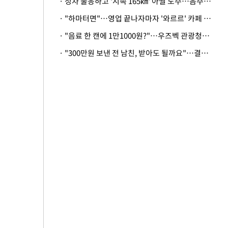
· 정차 불응하고 '시속 165㎞' 아찔 도주…음주운전자 체포
· "하마터면"…영업 끝나자마자 '와르르' 카페 테라스 덮친 대리석 외벽
· "음료 한 캔에 1만1000원?"…우즈벡 관광청까지 나섰다, 유튜버 폭로 후폭풍
· "300만원 보낸 전 남친, 받아도 될까요"…결혼 앞둔 예비신부의 뜻밖 고충