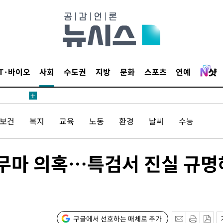
월 중 예
IT·바이오
사회
수도권
지방
문화
스포츠
연예
장
 구축
/보건
복지
교육
노동
환경
날씨
수능
조 마감 다
어려워" 취
 무마 의혹…특검서 진실 규명
무부 대변인
해 불가피"
등 압수수
월 중 예
구글에서 선호하는 매체로 추가