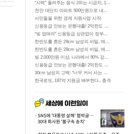
SNS에 '대통령 살해' 협박글…
30대 회사원 '불구속 송치'