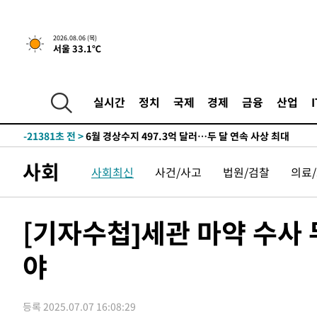
-29758초 전 >
[속보]산업장관 "美무역법 제301조 과잉생산 결과 발표 8
상
-29551초 전 >
[속보]코스피 매도사이드카 발동…4%대 급락
2026.08.06 (목)
-28823초 전 >
[속보]전남광주 초대 시민추천 부시장에 백승주·윤난실
서울 33.1℃
-26384초 전 >
서울 열대야 15일째 지속…비공식 '초열대야' 30도 넘어
-24951초 전 >
[속보]코스닥, 2.15포인트(0.27%) 내린 797.44 출발
실시간
정치
국제
경제
금융
산업
-24934초 전 >
[속보]코스피, 119.51포인트(1.81%) 내린 6478.75 개
-21381초 전 >
6월 경상수지 497.3억 달러…두 달 연속 사상 최대
-21332초 전 >
서울 낮 39도 '폭염중대경보'…40도 관측 가능성도
-18694초 전 >
미 워싱턴주 스포캔 시의 통제불능 3개 산불, 방화선 일부
사회
사회최신
사건/사고
법원/검찰
의료
-10867초 전 >
[속보] 호르무즈 해협 이란-오만 협상 기대속 뉴욕증시 혼
우 0.49%↑
-9222초 전 >
[속보] 이란 대통령 "지금 최고지도자와 소통하기가 매우 
임 3년 인터뷰
[기자수첩]세관 마약 수사
1시간 전 >
[속보] "이란-오만, 호르무즈 해협 통행 항로 합의" 이란 외
-31694초 전 >
[속보]산업장관 "李정부, 원전 반대 안해…안정 전력 위
야
-30391초 전 >
[속보]경찰, '홍명보 선임 논란' 대한축구협회·축구회관 
색
-29778초 전 >
[속보]산업장관 "美무역법 제301조 과잉생산 결과 발표 8
상
-29571초 전 >
[속보]코스피 매도사이드카 발동…4%대 급락
등록 2025.07.07 16:08:29