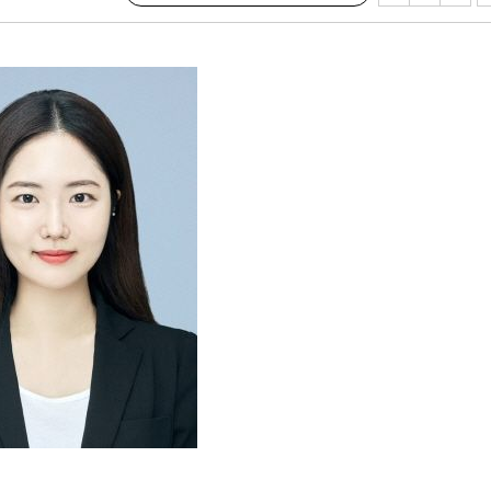
장
 구축
조 마감 다
어려워" 취
무부 대변인