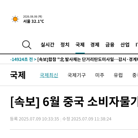
2026.08.06 (목)
서울 32.1℃
1시간 전 >
트럼프, 한국계 진보 주지사 후보 맹공…"공산주의가 최대 위
-31850초 전 >
[속보] 뉴욕증시, 혼조 출발…나스닥 0.3%↓, 다우 0.1
-30643초 전 >
축구협회, 15년 전 심판 성 접대 파문에 "현재는 내부 지
실시간
정치
국제
경제
금융
산업
-29328초 전 >
경찰, '홍명보는 2순위' 결론냈던 스포츠윤리센터도 압
-14924초 전 >
[속보]합참 "北 발사체는 단거리탄도미사일…감시·경계
화"
-14672초 전 >
日방위성, 北이 동해로 쏜 발사체는 탄도미사일 가능성
국제
국제최신
국제기구
미주
유럽
중
-13102초 전 >
[속보] SKT, 에이닷 서비스 장애 발생…"원인 파악 중"
-12508초 전 >
[속보]합참 "북, 동해상으로 미상 발사체 발사"
-11904초 전 >
'낮 최고 39도' 불볕더위…한밤 열대야도 계속[내일날씨]
[속보] 6월 중국 소비자물
-11863초 전 >
[속보]7~9일 프로야구 3연전도 폭염 취소…11일 재개
-11525초 전 >
"韓 외환시장 개입 관측 배경엔 美의 대한국 무역적자 있
등록 2025.07.09 10:33:35
수정 2025.07.09 11:38:24
-11352초 전 >
'월드컵 탈락 후폭풍' 축구협회…초유의 압수수색에 '충격
-11192초 전 >
서울 낮 37.9도, 올여름 최고치 경신…영등포 순간 '40도
-10754초 전 >
[속보]종합특검, 대검 추가 압수수색…내란 중요임무종사