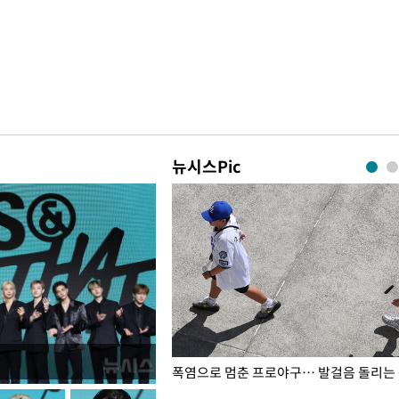
뉴시스Pic
전남광주… 열화상 카메라에 담긴
폭염으로 멈춘 프로야구… 발걸음 돌리는