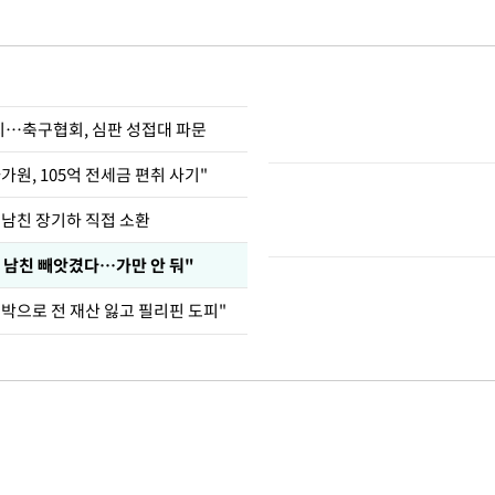
…축구협회, 심판 성접대 파문
가원, 105억 전세금 편취 사기"
 남친 장기하 직접 소환
 남친 빼앗겼다…가만 안 둬"
도박으로 전 재산 잃고 필리핀 도피"