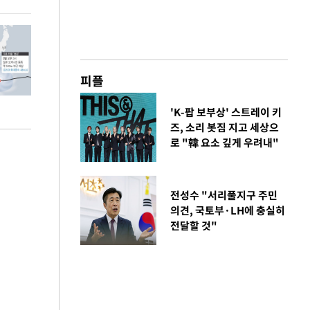
피플
'K-팝 보부상' 스트레이 키
즈, 소리 봇짐 지고 세상으
로 "韓 요소 깊게 우려내"
전성수 "서리풀지구 주민
의견, 국토부·LH에 충실히
전달할 것"