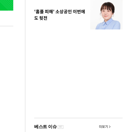
'홈플 피해' 소상공인 이번에
도 뒷전