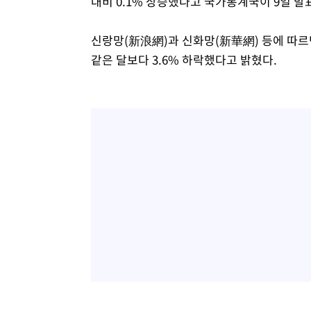
대비 0.1% 상승했다고 국가통계국이 9일 발
-11525초 전 >
"韓 외환시장 개입 관측 배경엔 美의 대한국 무역적자 있
-11352초 전 >
'월드컵 탈락 후폭풍' 축구협회…초유의 압수수색에 '충격
신랑망(新浪網)과 신화망(新華網) 등에 따르면
-11192초 전 >
서울 낮 37.9도, 올여름 최고치 경신…영등포 순간 '40도
같은 달보다 3.6% 하락했다고 밝혔다.
-10754초 전 >
[속보]종합특검, 대검 추가 압수수색…내란 중요임무종사
-6849초 전 >
[속보]코스닥, 800p 회복…0.26% 오른 801.67 마감
-6779초 전 >
[속보]코스피, 301.88포인트(4.58%) 내린 6296.38 마감
-6644초 전 >
[속보]원·달러 환율, 0.7원 내린 1423.8원 마감
-4243초 전 >
"여기 떨어졌다"…다누리, 스페이스X 로켓 달 충돌 흔적 
-1288초 전 >
손흥민, 5경기 연속골 실패…LAFC는 승부차기 끝 과달라
1시간 전 >
내일까지 39도 '펄펄'…기상청 "태풍 지나며 폭염 잠시 꺾인
1시간 전 >
트럼프, 한국계 진보 주지사 후보 맹공…"공산주의가 최대 위