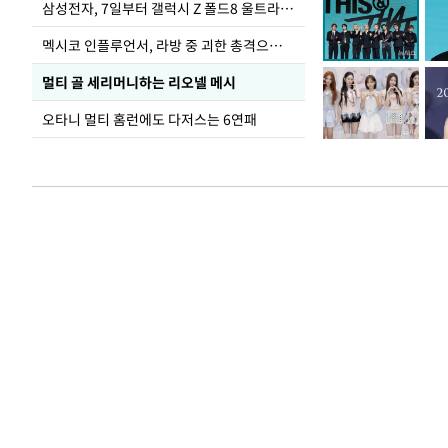
삼성전자, 7일부터 갤럭시 Z 폴드8 울트라·폴드8·플립8 출시
멕시코 인플루언서, 라방 중 괴한 총격으로 사망
멀티 골 세리머니하는 리오넬 메시
오타니 멀티 홈런에도 다저스는 6연패