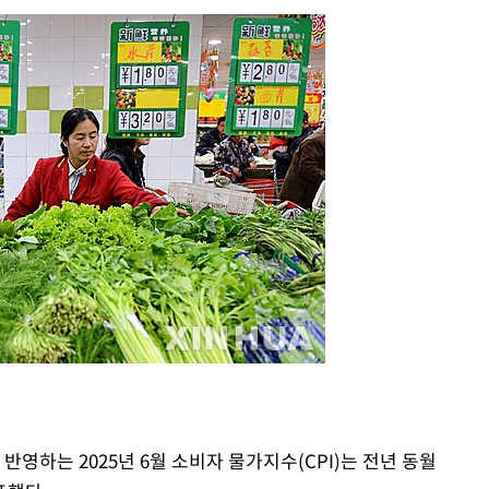
포착
하라 격파
다"
협"
4%↑
침 준수"
수수색
태세 강
반영하는 2025년 6월 소비자 물가지수(CPI)는 전년 동월