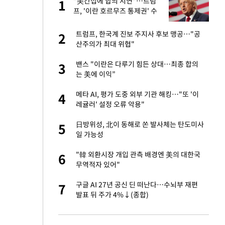
미
"美간섭에 합의 지연"…트럼
1
1
…엄
프, '이란 호르무즈 통제권' 수
용할까
서글서글한 인상이
트럼프, 한국계 진보 주지사 후보 맹공…"공
2
2
산주의가 최대 위협"
이 산다' 선곡…쿨한
밴스 "이란은 다루기 힘든 상대…최종 합의
3
3
는 美에 이익”
인간들이 이 꼴 만
메타 AI, 평가 도중 외부 기관 해킹…"또 '이
4
4
격한 반응
레귤러' 설정 오류 악용"
하는 프리랜서…받
日방위성, 北이 동해로 쏜 발사체는 탄도미사
5
5
일 가능성
 원전 반대 안해…안
"韓 외환시장 개입 관측 배경엔 美의 대한국
6
6
무역적자 있어"
노인 70%는 아파
구글 AI 27년 공신 딘 떠난다…수뇌부 재편
7
7
발표 뒤 주가 4%↓(종합)