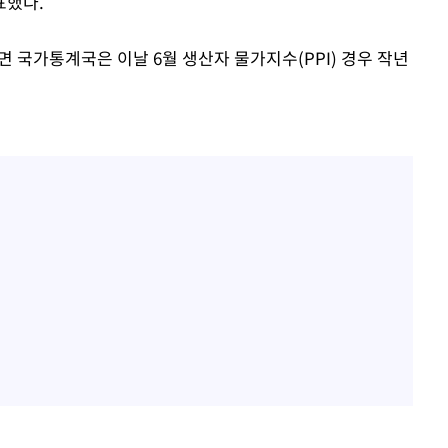
표했다.
이승기 측 "차가원 전세금 
1
반환은 고도의 사기 수법
어"
벌 원해"
·당황'
 국가통계국은 이날 6월 생산자 물가지수(PPI) 경우 작년
정보석 "황정음 전 남편 
2
'
었는데…"
 혐의
아이유, 장기하 '별일 없
3
일상 공개
허지웅 "우리가 지지했던 
4
들었다"…형소법 개정에 
포착
김혜수 "우린 돈 받고 일
하라 격파
5
는 만큼 해내야"
다"
협"
[속보]산업장관 "李정부,
6
정 전력 위해 불가피"
'아들아 요양원은 싫다'…
7
도 집 거주 희망