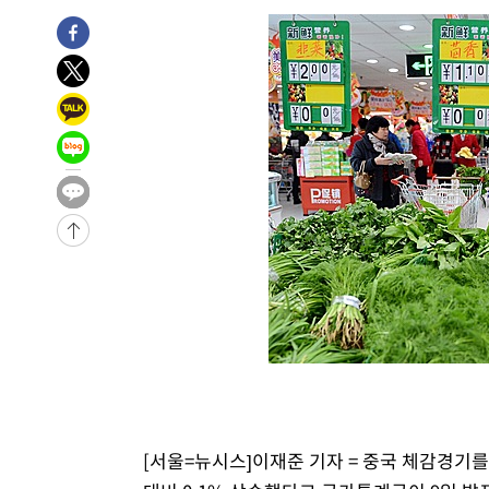
-6849초 전 >
[속보]코스닥, 800p 회복…0.26% 오른 801.67 마감
-6779초 전 >
[속보]코스피, 301.88포인트(4.58%) 내린 6296.38 마감
-6644초 전 >
[속보]원·달러 환율, 0.7원 내린 1423.8원 마감
-4243초 전 >
"여기 떨어졌다"…다누리, 스페이스X 로켓 달 충돌 흔적 
-1288초 전 >
손흥민, 5경기 연속골 실패…LAFC는 승부차기 끝 과달라
1시간 전 >
내일까지 39도 '펄펄'…기상청 "태풍 지나며 폭염 잠시 꺾인
1시간 전 >
트럼프, 한국계 진보 주지사 후보 맹공…"공산주의가 최대 위
-31850초 전 >
[속보] 뉴욕증시, 혼조 출발…나스닥 0.3%↓, 다우 0.1
-30643초 전 >
축구협회, 15년 전 심판 성 접대 파문에 "현재는 내부 지
-29328초 전 >
경찰, '홍명보는 2순위' 결론냈던 스포츠윤리센터도 압
-14924초 전 >
[속보]합참 "北 발사체는 단거리탄도미사일…감시·경계
화"
-14672초 전 >
日방위성, 北이 동해로 쏜 발사체는 탄도미사일 가능성
-13102초 전 >
[속보] SKT, 에이닷 서비스 장애 발생…"원인 파악 중"
-12508초 전 >
[속보]합참 "북, 동해상으로 미상 발사체 발사"
-11904초 전 >
'낮 최고 39도' 불볕더위…한밤 열대야도 계속[내일날씨]
[서울=뉴시스]이재준 기자 = 중국 체감경기를 
-11863초 전 >
[속보]7~9일 프로야구 3연전도 폭염 취소…11일 재개