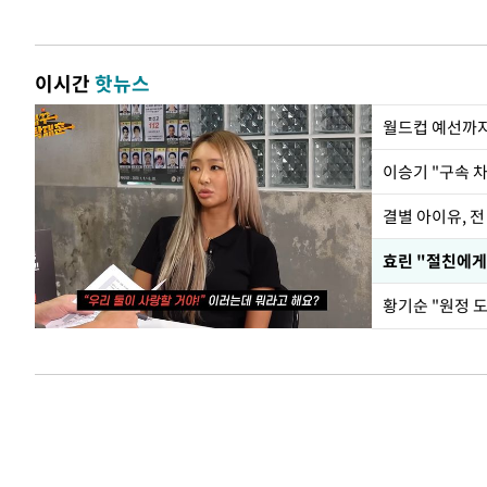
이시간
핫뉴스
월드컵 예선까지
이승기 "구속 차
결별 아이유, 전
효린 "절친에게
황기순 "원정 