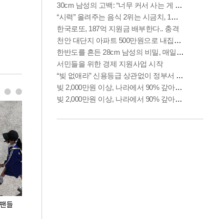
 팬들
이 대통령, '청년 대책 속도 높여야…폭염 문제도
입추 코앞인데 전
총력 대응'