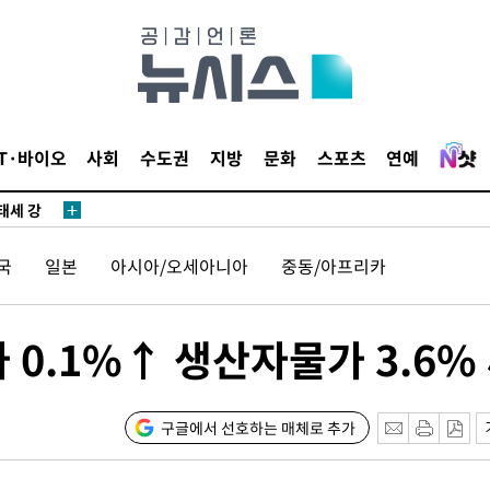
협"
4%↑
침 준수"
IT·바이오
사회
수도권
지방
문화
스포츠
연예
수수색
태세 강
국
일본
아시아/오세아니아
중동/아프리카
가 0.1%↑ 생산자물가 3.6%
어"
·당황'
구글에서 선호하는 매체로 추가
'
 혐의