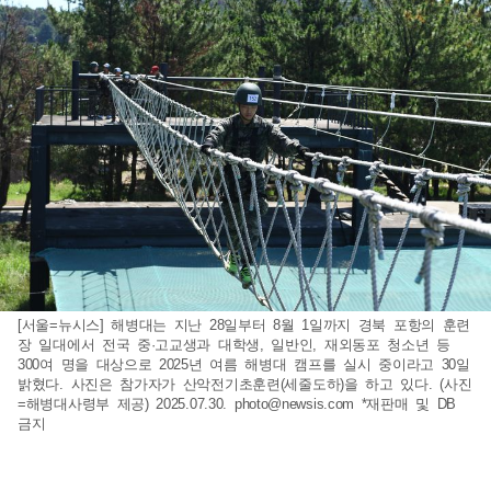
[서울=뉴시스] 해병대는 지난 28일부터 8월 1일까지 경북 포항의 훈련
장 일대에서 전국 중·고교생과 대학생, 일반인, 재외동포 청소년 등
300여 명을 대상으로 2025년 여름 해병대 캠프를 실시 중이라고 30일
밝혔다. 사진은 참가자가 산악전기초훈련(세줄도하)을 하고 있다. (사진
=해병대사령부 제공) 2025.07.30.
photo@newsis.com
*재판매 및 DB
금지