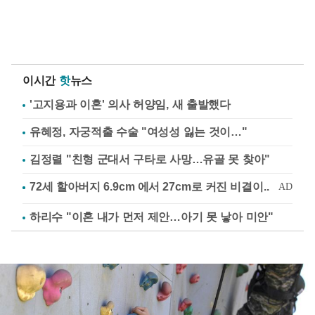
이시간
핫
뉴스
'고지용과 이혼' 의사 허양임, 새 출발했다
유혜정, 자궁적출 수술 "여성성 잃는 것이…"
김정렬 "친형 군대서 구타로 사망…유골 못 찾아"
하리수 "이혼 내가 먼저 제안…아기 못 낳아 미안"