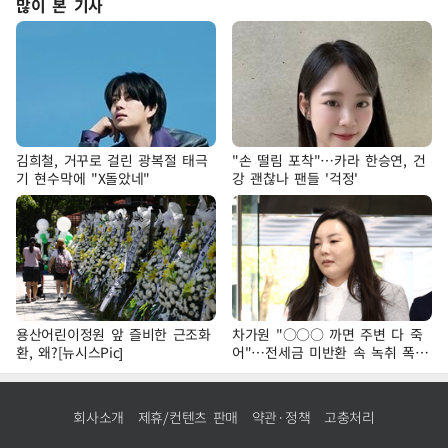
많이 본 기사
김희철, 거꾸로 걸린 광복절 태극
"손 떨림 포착"…카라 한승연, 건
기 현수막에 "X돌았네"
강 괜찮나 팬들 '걱정'
용산어린이정원 앞 즐비한 근조화
차가원 "○○○ 까면 주변 다 죽
환, 왜?[뉴시스Pic]
어"…전세금 미반환 속 녹취 폭로
파장
회사소개
제휴/컨텐츠 판매
약관·정책
고충처리