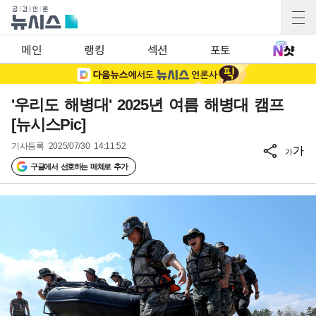
메인
랭킹
섹션
포토
'우리도 해병대' 2025년 여름 해병대 캠프
[뉴시스Pic]
기사등록
2025/07/30 14:11:52
가
가
구글에서 선호하는 매체로 추가