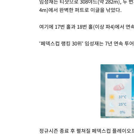
임성재는 티샷으로 308야드(약 282m), 두 번
4m)에서 완벽한 퍼트로 이글을 낚았다.
여기에 17번 홀과 18번 홀(이상 파4)에서 
'페덱스컵 랭킹 30위' 임성재는 7년 연속 투
정규시즌 종료 후 펼쳐질 페덱스컵 플레이오프(