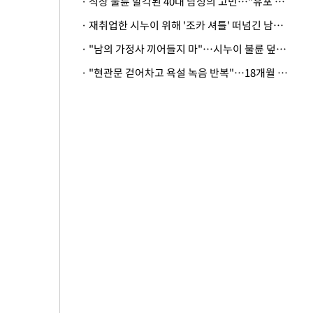
· 직장 불륜 발각된 40대 남성의 고민…"유포 동료 명예훼손·협박죄 고소 가능할까"
· 재취업한 시누이 위해 '조카 셔틀' 떠넘긴 남편…아내 "난 못한다"
· "남의 가정사 끼어들지 마"…시누이 불륜 덮으려는 남편에 억울한 아내
· "현관문 걷어차고 욕설 녹음 반복"…18개월 아기 키우는 집 뒤흔든 '앞집의 비극'