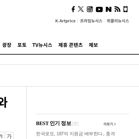
의견, 국토부·LH에 충실히
전달할 것"
K-Artprice
프라임뉴시스
위클리뉴시스
광장
포토
TV뉴시스
제휴 콘텐츠
제보
와