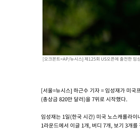
3시간 전 >
[속보]코스피, 301.88포인트(4.58%) 내린 6296.38 마감
3시간 전 >
[속보]원·달러 환율, 0.7원 내린 1423.8원 마감
4시간 전 >
"여기 떨어졌다"…다누리, 스페이스X 로켓 달 충돌 흔적 포착
5시간 전 >
손흥민, 5경기 연속골 실패…LAFC는 승부차기 끝 과달라하라
7시간 전 >
내일까지 39도 '펄펄'…기상청 "태풍 지나며 폭염 잠시 꺾인
[오크몬트=AP/뉴시스] 제125회 US오픈에 출전한 임성재.
[서울=뉴시스] 하근수 기자 = 임성재가 미국
(총상금 820만 달러)을 7위로 시작했다.
임성재는 1일(한국 시간) 미국 노스캐롤라이
1라운드에서 이글 1개, 버디 7개, 보기 3개를