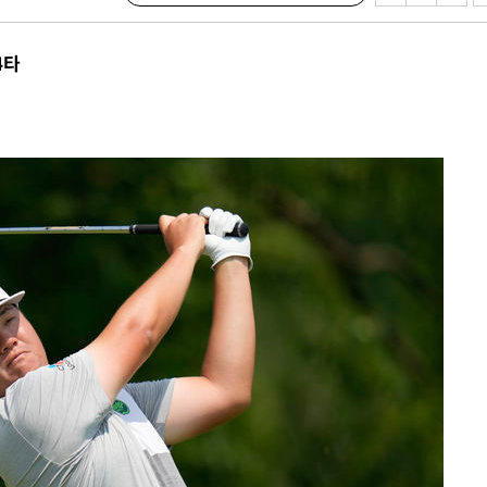
다"
수수색(종
4타
4%↑
침 준수"
수색
 강화"
황'
의