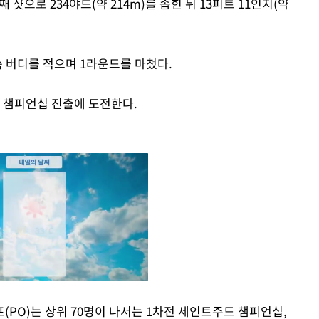
째 샷으로 234야드(약 214m)를 좁힌 뒤 13피트 11인치(약
연속 버디를 적으며 1라운드를 마쳤다.
어 챔피언십 진출에 도전한다.
PO)는 상위 70명이 나서는 1차전 세인트주드 챔피언십,