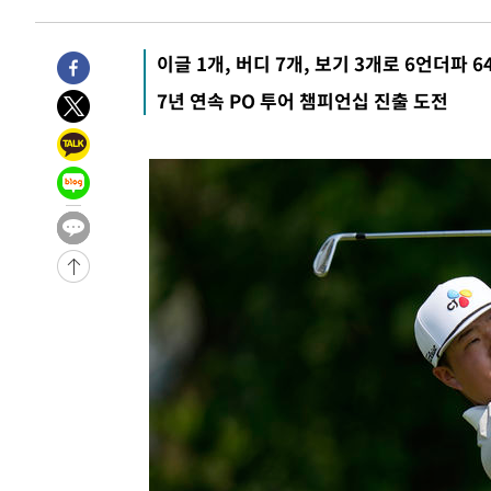
7시간 전 >
내일까지 39도 '펄펄'…기상청 "태풍 지나며 폭염 잠시 꺾인
-12325초 전 >
'월드컵 탈락 후폭풍' 축구협회…11시간 걸린 초유의 압
이글 1개, 버디 7개, 보기 3개로 6언더파 6
합)
-11761초 전 >
[속보] 뉴욕증시, 혼조 출발…나스닥 0.3%↓, 다우 0.1
7년 연속 PO 투어 챔피언십 진출 도전
-10554초 전 >
축구협회, 15년 전 심판 성 접대 파문에 "현재는 내부 지
-9239초 전 >
경찰, '홍명보는 2순위' 결론냈던 스포츠윤리센터도 압수
1시간 전 >
[속보]합참 "北 발사체는 단거리탄도미사일…감시·경계태세
1시간 전 >
日방위성, 北이 동해로 쏜 발사체는 탄도미사일 가능성
1시간 전 >
[속보] SKT, 에이닷 서비스 장애 발생…"원인 파악 중"
2시간 전 >
[속보]합참 "북, 동해상으로 미상 발사체 발사"
2시간 전 >
'낮 최고 39도' 불볕더위…한밤 열대야도 계속[내일날씨]
2시간 전 >
[속보]7~9일 프로야구 3연전도 폭염 취소…11일 재개
2시간 전 >
"韓 외환시장 개입 관측 배경엔 美의 대한국 무역적자 있어"
2시간 전 >
'월드컵 탈락 후폭풍' 축구협회…초유의 압수수색에 '충격·당
2시간 전 >
서울 낮 37.9도, 올여름 최고치 경신…영등포 순간 '40도'
2시간 전 >
[속보]종합특검, 대검 추가 압수수색…내란 중요임무종사 혐
3시간 전 >
[속보]코스닥, 800p 회복…0.26% 오른 801.67 마감