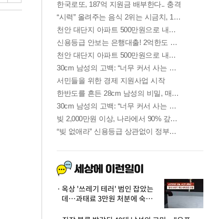
옥상 '쓰레기 테러' 범인 잡았는
데…과태료 3만원 처분에 숙박업
주 허탈