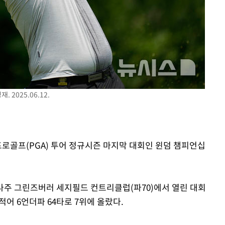
 격파
다"
 2025.06.12.
프로골프(PGA) 투어 정규시즌 마지막 대회인 윈덤 챔피언십
나주 그린즈버러 세지필드 컨트리클럽(파70)에서 열린 대회
 적어 6언더파 64타로 7위에 올랐다.