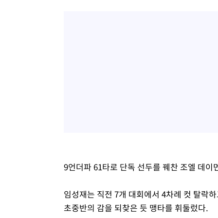
9언더파 61타로 단독 선두를 꿰찬 조엘 데이먼
임성재는 직전 7개 대회에서 4차례 컷 탈락하
초중반의 감을 되찾은 듯 맹타를 휘둘렀다.