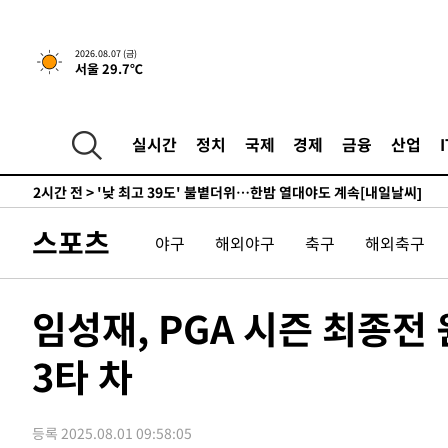
-9219초 전 >
경찰, '홍명보는 2순위' 결론냈던 스포츠윤리센터도 압수
1시간 전 >
[속보]합참 "北 발사체는 단거리탄도미사일…감시·경계태세
2026.08.07 (금)
서울 29.7℃
1시간 전 >
日방위성, 北이 동해로 쏜 발사체는 탄도미사일 가능성
1시간 전 >
[속보] SKT, 에이닷 서비스 장애 발생…"원인 파악 중"
2시간 전 >
[속보]합참 "북, 동해상으로 미상 발사체 발사"
실시간
정치
국제
경제
금융
산업
2시간 전 >
'낮 최고 39도' 불볕더위…한밤 열대야도 계속[내일날씨]
2시간 전 >
[속보]7~9일 프로야구 3연전도 폭염 취소…11일 재개
2시간 전 >
"韓 외환시장 개입 관측 배경엔 美의 대한국 무역적자 있어"
스포츠
야구
해외야구
축구
해외축구
2시간 전 >
'월드컵 탈락 후폭풍' 축구협회…초유의 압수수색에 '충격·당
2시간 전 >
서울 낮 37.9도, 올여름 최고치 경신…영등포 순간 '40도'
2시간 전 >
[속보]종합특검, 대검 추가 압수수색…내란 중요임무종사 혐
임성재, PGA 시즌 최종전
3시간 전 >
[속보]코스닥, 800p 회복…0.26% 오른 801.67 마감
3타 차
3시간 전 >
[속보]코스피, 301.88포인트(4.58%) 내린 6296.38 마감
3시간 전 >
[속보]원·달러 환율, 0.7원 내린 1423.8원 마감
4시간 전 >
"여기 떨어졌다"…다누리, 스페이스X 로켓 달 충돌 흔적 포착
등록 2025.08.01 09:58:05
5시간 전 >
손흥민, 5경기 연속골 실패…LAFC는 승부차기 끝 과달라하라