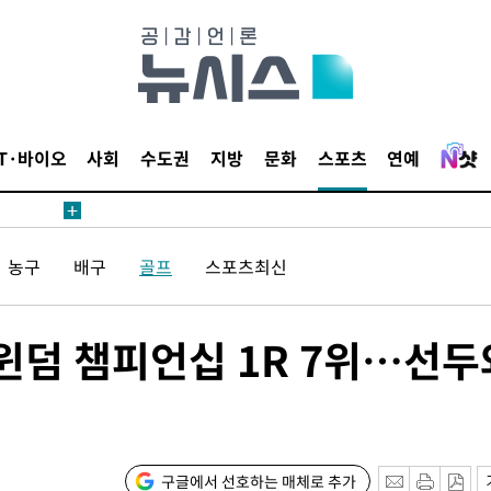
수색
 강화"
IT·바이오
사회
수도권
지방
문화
스포츠
연예
농구
배구
골프
스포츠최신
황'
의
 윈덤 챔피언십 1R 7위…선두
구글에서 선호하는 매체로 추가
 격파