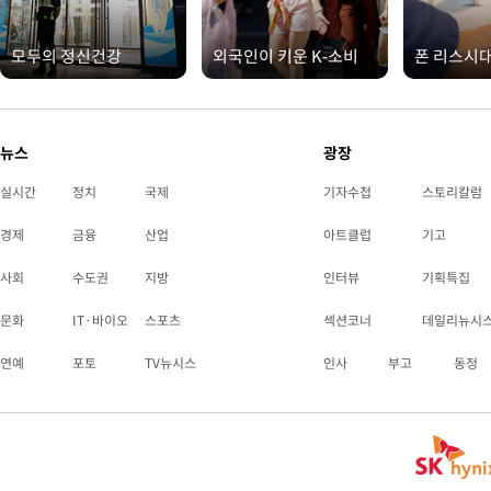
모두의 정신건강
외국인이 키운 K-소비
폰 리스시
뉴스
광장
실시간
정치
국제
기자수첩
스토리칼럼
경제
금융
산업
아트클럽
기고
사회
수도권
지방
인터뷰
기획특집
문화
IT·바이오
스포츠
섹션코너
데일리뉴시
연예
포토
TV뉴시스
인사
부고
동정