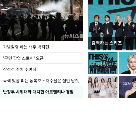
컴백하는 스키즈
이 대통령, 국가폭력 
기념촬영 하는 배우 박지현
가 책임지고 치유"
'무민 팝업 스토어' 오픈
삼정검 수치 수여식
녹색 빛깔 띄는 동복호…저수율은 절반 남짓
반정부 시위대와 대치한 아르헨티나 경찰