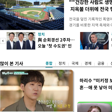
""건강한 사람도 생
지옥불 더위에 전국 
전국을 덮친 기록적인 폭염
경기를 비롯한 지역 축제와 
되고 있다. 골프장과 테니스
정치
문을 닫거나 운영 시간을 단
與 순회경선 2주차…
전문가들은 최근 폭염이 단
오늘 '첫 수도권' 인
감당하기 어려운 수준에 이르
도
천 주목
명적
많이 본 기사
종합
정치
국제
경제
금융
하리수 "미키정 
혼…애 못 낳아 