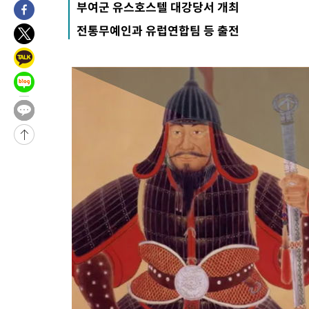
부여군 유스호스텔 대강당서 개최
전통무예인과 유럽연합팀 등 출전