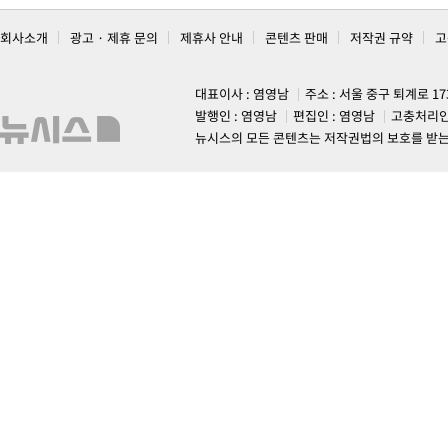
회사소개
광고 · 제휴 문의
제휴사 안내
콘텐츠 판매
저작권 규약
고
대표이사 : 염영남
주소 : 서울 중구 퇴계로 1
발행인 : 염영남
편집인 : 염영남
고충처리인
뉴시스의 모든 콘텐츠는 저작권법의 보호를 받는 바, 무