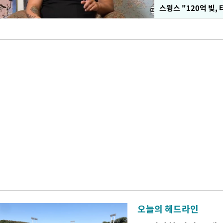
스윙스 "120억 빚,
오늘의 헤드라인