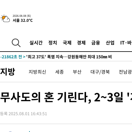
2026.08.08 (토)
서울 32.0℃
실시간
정치
국제
경제
금융
산업
IT·
-14988초 전 >
[속보]뉴욕증시 상승 마감…S&P 0.6% 나스닥 1.3%↑
-21862초 전 >
'최고 37도' 폭염 지속…강원동해안 최대 150㎜ 비
-14988초 전 >
[속보]뉴욕증시 상승 마감…S&P 0.6% 나스닥 1.3%↑
지방
지방최신
세종
부산
대구/경북
전남광
-21862초 전 >
'최고 37도' 폭염 지속…강원동해안 최대 150㎜ 비
-14988초 전 >
[속보]뉴욕증시 상승 마감…S&P 0.6% 나스닥 1.3%↑
무사도의 혼 기린다, 2~3일
등록 2025.08.01 16:43:51