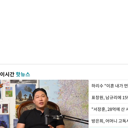
이시간
핫뉴스
하리수 "이혼 내가 
"서장훈, 28억에 산
방은희, 어머니 고독사