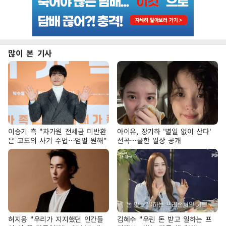
많이 본 기사
이승기 측 "차가원 전세금 미반환
아이유, 장기하 '별일 없이 산다'
은 고도의 사기 수법…엄벌 원해"
선곡…쿨한 일상 공개
허지웅 "우리가 지지했던 인간들
김혜수 "우린 돈 받고 일하는 프