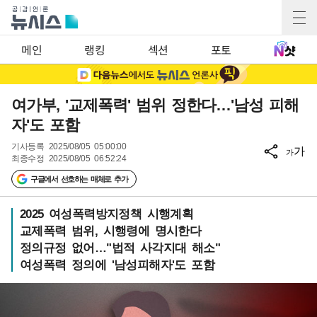
메인
랭킹
섹션
포토
여가부, '교제폭력' 범위 정한다…'남성 피해
자'도 포함
기사등록
2025/08/05 05:00:00
가
가
최종수정
2025/08/05 06:52:24
구글에서 선호하는 매체로 추가
2025 여성폭력방지정책 시행계획
교제폭력 범위, 시행령에 명시한다
정의규정 없어…"법적 사각지대 해소"
여성폭력 정의에 '남성피해자'도 포함