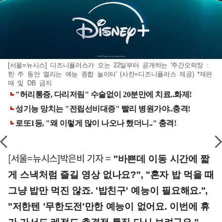
[서울=뉴시스] 디즈니플러스가 오는 22일부터 공개하는 '주간오락장 :
한 주 동안 열리는 예능 종합 놀이터' (사진=디즈니플러스 제공) *재판
매 및 DB 금지
[서울=뉴시스]박은비 기자 =
"바쁜데 이동 시간에 짧
게 스낵처럼 즐길 영상 없나요?", "혼자 밥 먹을 때
그냥 밥만 먹진 않죠. '밥친구' 예능이 필요해요.",
"저한텐 '무한도전'만한 예능이 없어요. 이번에 휴