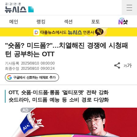
메인
랭킹
섹션
포토
"숏폼? 미드폼?"…치열해진 경쟁에 시청패
턴 공부하는 OTT
기사등록
2025/08/10 08:00:00
가
가
최종수정
2025/08/10 09:00:24
구글에서 선호하는 매체로 추가
OTT, 숏폼·미드폼·롱폼 '멀티포맷' 전략 강화
숏드라마, 미드폼 예능 등 소비 경로 다양화