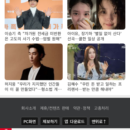
이승기 측 "차가원 전세금 미반환
아이유, 장기하 '별일 없이 산다'
은 고도의 사기 수법…엄벌 원해"
선곡…쿨한 일상 공개
허지웅 "우리가 지지했던 인간들
김혜수 "우린 돈 받고 일하는 프
이 이 꼴 만들었다"…형소법 개정
리랜서…받는 만큼 해내야"
에 격한 반응
회사소개
제휴/컨텐츠 판매
약관·정책
고충처리
PC화면
제보하기
앱 다운로드
맨위로↑