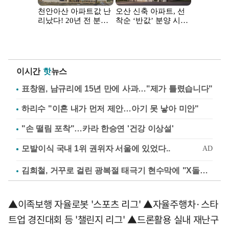
이시간
핫
뉴스
표창원, 남규리에 15년 만에 사과…"제가 틀렸습니다"
하리수 "이혼 내가 먼저 제안…아기 못 낳아 미안"
"손 떨림 포착"…카라 한승연 '건강 이상설'
김희철, 거꾸로 걸린 광복절 태극기 현수막에 "X돌았네"
▲이족보행 자율로봇 '스포츠 리그' ▲자율주행차·스타
트업 경진대회 등 '챌린지 리그' ▲드론활용 실내 재난구