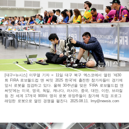
[대구=뉴시스] 이무열 기자 = 11일 대구 북구 엑스코에서 열린 ‘제30
회 FIRA 로보월드컵 앤 써밋 2025 한국’에 출전한 참가자들이 경기에
앞서 로봇을 점검하고 있다. 올해 30주년을 맞은 ‘FIRA 로보월드컵 앤
써밋’에는 미국, 영국, 독일, 캐나다, 러시아, 중국, 대만, 이란, 브라질
등 전 세계 17개국 900여 명의 로봇 유망주들이 참가해 직접 프로그
래밍한 로봇으로 열띤 경쟁을 펼친다. 2025.08.11.
lmy@newsis.com