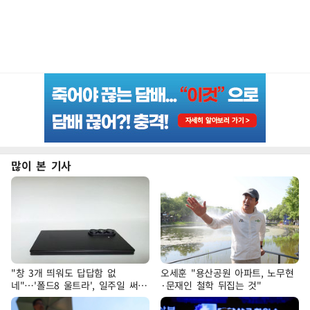
많이 본 기사
"창 3개 띄워도 답답함 없
오세훈 "용산공원 아파트, 노무현
네"…'폴드8 울트라', 일주일 써보
·문재인 철학 뒤집는 것"
니