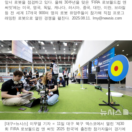
앞서 로봇을 점검하고 있다. 올해 30주년을 맞은 ‘FIRA 로보월드컵 앤
써밋’에는 미국, 영국, 독일, 캐나다, 러시아, 중국, 대만, 이란, 브라질
등 전 세계 17개국 900여 명의 로봇 유망주들이 참가해 직접 프로그
래밍한 로봇으로 열띤 경쟁을 펼친다. 2025.08.11.
lmy@newsis.com
[대구=뉴시스] 이무열 기자 = 11일 대구 북구 엑스코에서 열린 ‘제30
회 FIRA 로보월드컵 앤 써밋 2025 한국’에 출전한 참가자들이 경기에