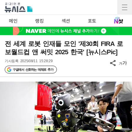
메인
랭킹
섹션
포토
전 세계 로봇 인재들 모인 '제30회 FIRA 로
보월드컵 앤 써밋 2025 한국' [뉴시스Pic]
기사등록
2025/08/11 15:28:29
가
가
구글에서 선호하는 매체로 추가