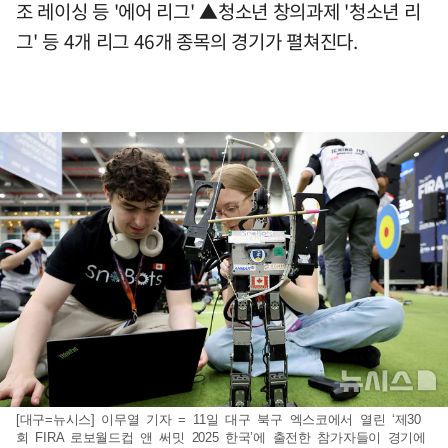
조 레이싱 등 '에어 리그' ▲청소년 창의과제 '청소년 리
그' 등 4개 리그 46개 종목의 경기가 펼쳐진다.
[대구=뉴시스] 이무열 기자 = 11일 대구 북구 엑스코에서 열린 ‘제30
회 FIRA 로보월드컵 앤 써밋 2025 한국’에 출전한 참가자들이 경기에