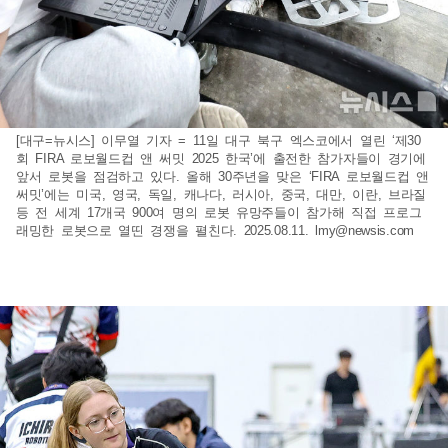
[대구=뉴시스] 이무열 기자 = 11일 대구 북구 엑스코에서 열린 ‘제30
회 FIRA 로보월드컵 앤 써밋 2025 한국’에 출전한 참가자들이 경기에
앞서 로봇을 점검하고 있다. 올해 30주년을 맞은 ‘FIRA 로보월드컵 앤
써밋’에는 미국, 영국, 독일, 캐나다, 러시아, 중국, 대만, 이란, 브라질
등 전 세계 17개국 900여 명의 로봇 유망주들이 참가해 직접 프로그
래밍한 로봇으로 열띤 경쟁을 펼친다. 2025.08.11.
lmy@newsis.com