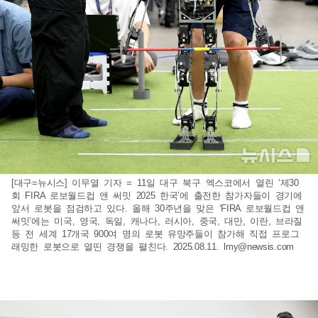
[대구=뉴시스] 이무열 기자 = 11일 대구 북구 엑스코에서 열린 ‘제30
회 FIRA 로보월드컵 앤 써밋 2025 한국’에 출전한 참가자들이 경기에
앞서 로봇을 점검하고 있다. 올해 30주년을 맞은 ‘FIRA 로보월드컵 앤
써밋’에는 미국, 영국, 독일, 캐나다, 러시아, 중국, 대만, 이란, 브라질
등 전 세계 17개국 900여 명의 로봇 유망주들이 참가해 직접 프로그
래밍한 로봇으로 열띤 경쟁을 펼친다. 2025.08.11.
lmy@newsis.com