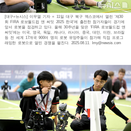
[대구=뉴시스] 이무열 기자 = 11일 대구 북구 엑스코에서 열린 ‘제30
회 FIRA 로보월드컵 앤 써밋 2025 한국’에 출전한 참가자들이 경기에
앞서 로봇을 점검하고 있다. 올해 30주년을 맞은 ‘FIRA 로보월드컵 앤
써밋’에는 미국, 영국, 독일, 캐나다, 러시아, 중국, 대만, 이란, 브라질
등 전 세계 17개국 900여 명의 로봇 유망주들이 참가해 직접 프로그
래밍한 로봇으로 열띤 경쟁을 펼친다. 2025.08.11.
lmy@newsis.com