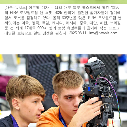
[대구=뉴시스] 이무열 기자 = 11일 대구 북구 엑스코에서 열린 ‘제30
회 FIRA 로보월드컵 앤 써밋 2025 한국’에 출전한 참가자들이 경기에
앞서 로봇을 점검하고 있다. 올해 30주년을 맞은 ‘FIRA 로보월드컵 앤
써밋’에는 미국, 영국, 독일, 캐나다, 러시아, 중국, 대만, 이란, 브라질
등 전 세계 17개국 900여 명의 로봇 유망주들이 참가해 직접 프로그
래밍한 로봇으로 열띤 경쟁을 펼친다. 2025.08.11.
lmy@newsis.com