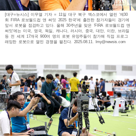
[대구=뉴시스] 이무열 기자 = 11일 대구 북구 엑스코에서 열린 ‘제30
회 FIRA 로보월드컵 앤 써밋 2025 한국’에 출전한 참가자들이 경기에
앞서 로봇을 점검하고 있다. 올해 30주년을 맞은 ‘FIRA 로보월드컵 앤
써밋’에는 미국, 영국, 독일, 캐나다, 러시아, 중국, 대만, 이란, 브라질
등 전 세계 17개국 900여 명의 로봇 유망주들이 참가해 직접 프로그
래밍한 로봇으로 열띤 경쟁을 펼친다. 2025.08.11.
lmy@newsis.com