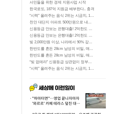
"하마터면"…영업 끝나자마자
'와르르' 카페 테라스 덮친 대리
석 외벽