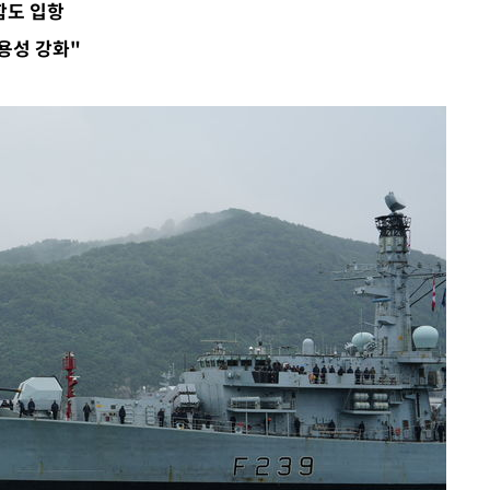
함도 입항
용성 강화"
장
 구축
조 마감 다
 어려워"
무부 대변인