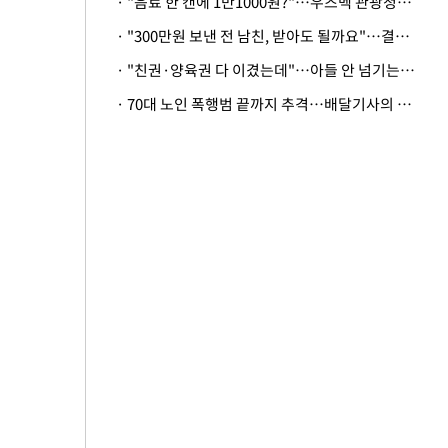
· "음료 한 캔에 1만1000원?"…우즈벡 관광청까지 나섰다, 유튜버 폭로 후폭풍
· "300만원 보낸 전 남친, 받아도 될까요"…결혼 앞둔 예비신부의 뜻밖 고충
· "친권·양육권 다 이겼는데"…아들 안 넘기는 아내에 '강제집행' 가능할까
· 70대 노인 폭행범 끝까지 추격…배달기사의 용기, 추가 피해 막았다