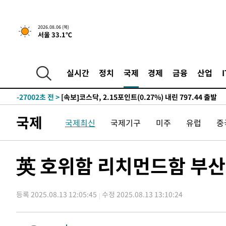
1시간 전 >
[속보] "이란-오만, 호르무즈 해협 통행 항로 합의" 이란 외
2026.08.06 (목)
서울 33.1℃
-31809초 전 >
[속보]산업장관 "美무역법 제301조 과잉생산 결과 발표 8
상
-31602초 전 >
[속보]코스피 매도사이드카 발동…4%대 급락
-30874초 전 >
[속보]전남광주 초대 시민추천 부시장에 백승주·윤난실
실시간
정치
국제
경제
금융
산업
-28435초 전 >
서울 열대야 15일째 지속…비공식 '초열대야' 30도 넘어
-27002초 전 >
[속보]코스닥, 2.15포인트(0.27%) 내린 797.44 출발
-26985초 전 >
[속보]코스피, 119.51포인트(1.81%) 내린 6478.75 개
국제
국제최신
국제기구
미주
유럽
중
-23432초 전 >
6월 경상수지 497.3억 달러…두 달 연속 사상 최대
-23383초 전 >
서울 낮 39도 '폭염중대경보'…40도 관측 가능성도
-20745초 전 >
미 워싱턴주 스포캔 시의 통제불능 3개 산불, 방화선 일부
英 호위함 리치먼드함 부산
-12918초 전 >
[속보] 호르무즈 해협 이란-오만 협상 기대속 뉴욕증시 혼
우 0.49%↑
-11273초 전 >
[속보] 이란 대통령 "지금 최고지도자와 소통하기가 매우
취임 3년 인터뷰
등록 2025.08.13 12:05:45
수정 2025.08.13 13:10:24
1시간 전 >
[속보] "이란-오만, 호르무즈 해협 통행 항로 합의" 이란 외
-31809초 전 >
[속보]산업장관 "美무역법 제301조 과잉생산 결과 발표 8
상
-31602초 전 >
[속보]코스피 매도사이드카 발동…4%대 급락