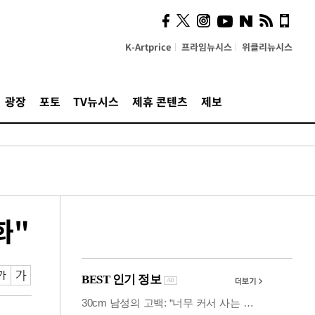
카페사장들 "배달플랫폼 상
생안이 더 절실"
K-Artprice
프라임뉴시스
위클리뉴시스
광장
포토
TV뉴시스
제휴 콘텐츠
제보
화"