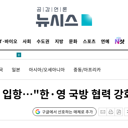
무부 대변인
월 중 예
IT·바이오
사회
수도권
지방
문화
스포츠
연예
장
국
일본
아시아/오세아니아
중동/아프리카
 구축
 입항…"한·영 국방 협력 강
조 마감 다
 어려워"
무부 대변인
구글에서 선호하는 매체로 추가
월 중 예