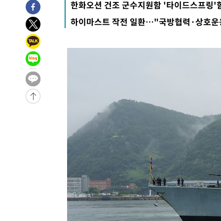
한화오션 건조 군수지원함 '타이드스프링'
-30874초 전 >
[속보]전남광주 초대 시민추천 부시장에 백승주·윤난실
하이마스트 작전 일환…"국방협력·상호운
-28435초 전 >
서울 열대야 15일째 지속…비공식 '초열대야' 30도 넘어
-27002초 전 >
[속보]코스닥, 2.15포인트(0.27%) 내린 797.44 출발
-26985초 전 >
[속보]코스피, 119.51포인트(1.81%) 내린 6478.75 개
-23432초 전 >
6월 경상수지 497.3억 달러…두 달 연속 사상 최대
-23383초 전 >
서울 낮 39도 '폭염중대경보'…40도 관측 가능성도
-20745초 전 >
미 워싱턴주 스포캔 시의 통제불능 3개 산불, 방화선 일부
-12918초 전 >
[속보] 호르무즈 해협 이란-오만 협상 기대속 뉴욕증시 혼
우 0.49%↑
-11273초 전 >
[속보] 이란 대통령 "지금 최고지도자와 소통하기가 매우
취임 3년 인터뷰
1시간 전 >
[속보] "이란-오만, 호르무즈 해협 통행 항로 합의" 이란 외