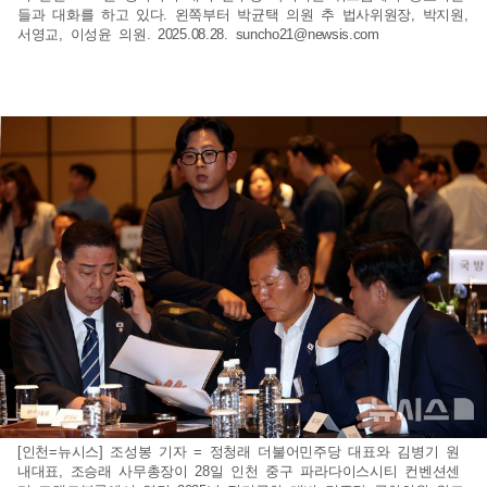
들과 대화를 하고 있다. 왼쪽부터 박균택 의원 추 법사위원장, 박지원,
서영교, 이성윤 의원. 2025.08.28.
suncho21@newsis.com
[인천=뉴시스] 조성봉 기자 = 정청래 더불어민주당 대표와 김병기 원
내대표, 조승래 사무총장이 28일 인천 중구 파라다이스시티 컨벤션센