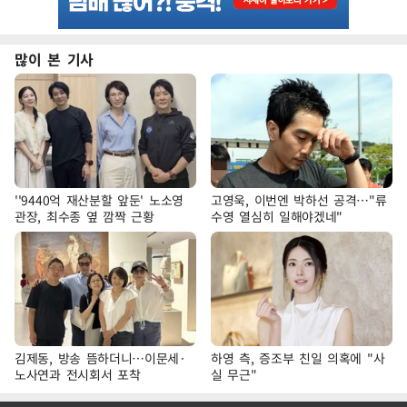
많이 본 기사
''9440억 재산분할 앞둔' 노소영
고영욱, 이번엔 박하선 공격…"류
관장, 최수종 옆 깜짝 근황
수영 열심히 일해야겠네"
김제동, 방송 뜸하더니…이문세·
하영 측, 증조부 친일 의혹에 "사
노사연과 전시회서 포착
실 무근"