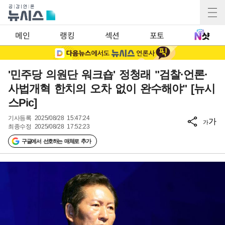
메인
랭킹
섹션
포토
'민주당 의원단 워크숍' 정청래 "검찰·언론·
사법개혁 한치의 오차 없이 완수해야" [뉴시
스Pic]
기사등록
2025/08/28 15:47:24
가
가
최종수정
2025/08/28 17:52:23
구글에서 선호하는 매체로 추가