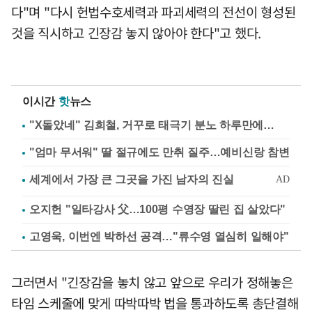
다"며 "다시 헌법수호세력과 파괴세력의 전선이 형성된
것을 직시하고 긴장감 놓지 않아야 한다"고 했다.
이시간
핫
뉴스
"X돌았네" 김희철, 거꾸로 태극기 분노 하루만에…
"엄마 무서워" 딸 절규에도 만취 질주…예비신랑 참변
오지헌 "일타강사 父…100평 수영장 딸린 집 살았다"
고영욱, 이번엔 박하선 공격…"류수영 열심히 일해야"
그러면서 "긴장감을 놓치 않고 앞으로 우리가 정해놓은
타임 스케줄에 맞게 따박따박 법을 통과하도록 총단결해