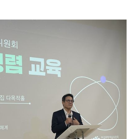
축
마감 다우
감
 포착
라하라 격파
꺾인다"
 위협"
 수용할까
해 불가피"