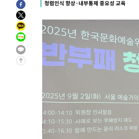
청렴인식 향상·내부통제 중요성 교육
-8498초 전 >
서울 열대야 15일째 지속…비공식 '초열대야' 30도 넘어
-7065초 전 >
[속보]코스닥, 2.15포인트(0.27%) 내린 797.44 출발
-7048초 전 >
[속보]코스피, 119.51포인트(1.81%) 내린 6478.75 개장
-3495초 전 >
6월 경상수지 497.3억 달러…두 달 연속 사상 최대
-3446초 전 >
서울 낮 39도 '폭염중대경보'…40도 관측 가능성도
-808초 전 >
미 워싱턴주 스포캔 시의 통제불능 3개 산불, 방화선 일부 구
1시간 전 >
[속보] 호르무즈 해협 이란-오만 협상 기대속 뉴욕증시 혼조 
0.49%↑
-30613초 전 >
[속보]코스닥, 800p 회복…0.26% 오른 801.67 마감
-30543초 전 >
[속보]코스피, 301.88포인트(4.58%) 내린 6296.38 마
-30408초 전 >
[속보]원·달러 환율, 0.7원 내린 1423.8원 마감
-28007초 전 >
"여기 떨어졌다"…다누리, 스페이스X 로켓 달 충돌 흔적
-25052초 전 >
손흥민, 5경기 연속골 실패…LAFC는 승부차기 끝 과달
-17653초 전 >
내일까지 39도 '펄펄'…기상청 "태풍 지나며 폭염 잠시 
-17290초 전 >
트럼프, 한국계 진보 주지사 후보 맹공…"공산주의가 최대
-17268초 전 >
"美간섭에 합의 지연"…트럼프, '이란 호르무즈 통제권'
-13788초 전 >
[속보]산업장관 "李정부, 원전 반대 안해…안정 전력 위