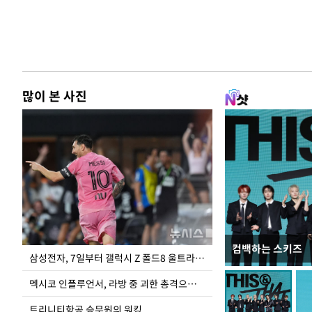
많이 본 사진
컴백하는 스키즈
이재명 대통령, 
삼성전자, 7일부터 갤럭시 Z 폴드8 울트라·폴드8·플립8 출시
선 다해 강구해야
멕시코 인플루언서, 라방 중 괴한 총격으로 사망
트리니티항공 승무원의 워킹