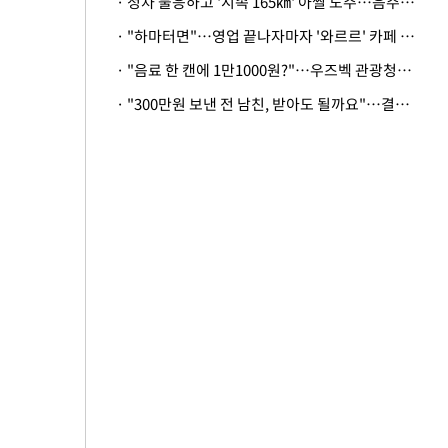
· 정차 불응하고 '시속 165㎞' 아찔 도주…음주운전자 체포
· "하마터면"…영업 끝나자마자 '와르르' 카페 테라스 덮친 대리석 외벽
· "음료 한 캔에 1만1000원?"…우즈벡 관광청까지 나섰다, 유튜버 폭로 후폭풍
· "300만원 보낸 전 남친, 받아도 될까요"…결혼 앞둔 예비신부의 뜻밖 고충