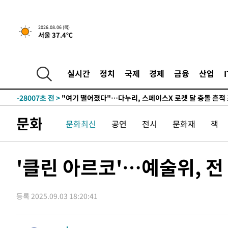
2026.08.06 (목)
서울 37.4℃
1시간 전 >
[속보] 호르무즈 해협 이란-오만 협상 기대속 뉴욕증시 혼조 
0.49%↑
-30613초 전 >
[속보]코스닥, 800p 회복…0.26% 오른 801.67 마감
-30543초 전 >
[속보]코스피, 301.88포인트(4.58%) 내린 6296.38 마
실시간
정치
국제
경제
금융
산업
-30408초 전 >
[속보]원·달러 환율, 0.7원 내린 1423.8원 마감
-28007초 전 >
"여기 떨어졌다"…다누리, 스페이스X 로켓 달 충돌 흔적
-25052초 전 >
손흥민, 5경기 연속골 실패…LAFC는 승부차기 끝 과달
문화
문화최신
공연
전시
문화재
책
-17653초 전 >
내일까지 39도 '펄펄'…기상청 "태풍 지나며 폭염 잠시 
-17290초 전 >
트럼프, 한국계 진보 주지사 후보 맹공…"공산주의가 최대
-17268초 전 >
"美간섭에 합의 지연"…트럼프, '이란 호르무즈 통제권'
'클린 아르코'…예술위, 전
-13788초 전 >
[속보]산업장관 "李정부, 원전 반대 안해…안정 전력 위
-12485초 전 >
[속보]경찰, '홍명보 선임 논란' 대한축구협회·축구회관 
색
등록 2025.09.03 18:20:41
-11872초 전 >
[속보]산업장관 "美무역법 제301조 과잉생산 결과 발표 8
상
-11665초 전 >
[속보]코스피 매도사이드카 발동…4%대 급락
-10937초 전 >
[속보]전남광주 초대 시민추천 부시장에 백승주·윤난실