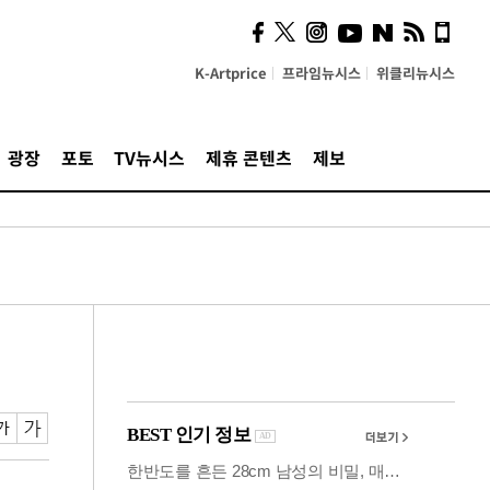
"5·8·9호선 출퇴근 혼잡,
정부 국비지원 필요"
K-Artprice
프라임뉴시스
위클리뉴시스
광장
포토
TV뉴시스
제휴 콘텐츠
제보