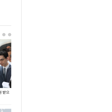
원 받으
정동영, 조현 '이상주의' 발언에 "이상이 있어야
장동혁 "李 대
현실 바꿔"
하다"