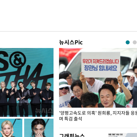
뉴시스Pic
"수사·기소 분리 관련 대비책 최
'양평고속도로 의혹' 원희룡, 지지자들 응
"
며 특검 출석
그래픽뉴스