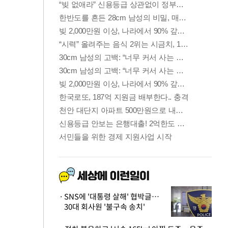
SNS에 '대통령 살해' 협박글…
30대 회사원 '불구속 송치'