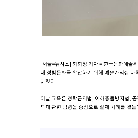
-12485초 전 >
[속보]경찰, '홍명보 선임 논란' 대한축구협회·축구회관 
색
-11872초 전 >
[속보]산업장관 "美무역법 제301조 과잉생산 결과 발표 8
상
-11665초 전 >
[속보]코스피 매도사이드카 발동…4%대 급락
-10937초 전 >
[속보]전남광주 초대 시민추천 부시장에 백승주·윤난실
-8498초 전 >
서울 열대야 15일째 지속…비공식 '초열대야' 30도 넘어
-7065초 전 >
[속보]코스닥, 2.15포인트(0.27%) 내린 797.44 출발
-7048초 전 >
[속보]코스피, 119.51포인트(1.81%) 내린 6478.75 개장
[서울=뉴시스] 최희정 기자 = 한국문화예술
-3495초 전 >
6월 경상수지 497.3억 달러…두 달 연속 사상 최대
내 청렴문화를 확산하기 위해 예술가의집 다목
-3446초 전 >
서울 낮 39도 '폭염중대경보'…40도 관측 가능성도
밝혔다.
-808초 전 >
미 워싱턴주 스포캔 시의 통제불능 3개 산불, 방화선 일부 구
1시간 전 >
[속보] 호르무즈 해협 이란-오만 협상 기대속 뉴욕증시 혼조 
이날 교육은 청탁금지법, 이해충돌방지법, 공
0.49%↑
부패 관련 법령을 중심으로 실제 사례를 곁들