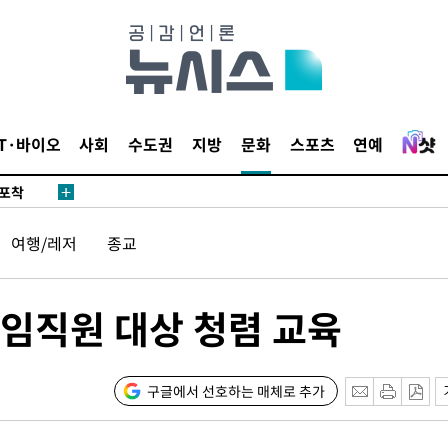
마감 다우
감
IT·바이오
사회
수도권
지방
문화
스포츠
연예
 포착
라하라 격파
여행/레저
종교
꺾인다"
 위협"
 수용할까
 임직원 대상 청렴 교육
해 불가피"
등 압수수
월 중 예
구글에서 선호하는 매체로 추가