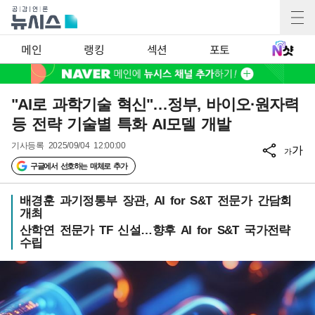
메인
랭킹
섹션
포토
"AI로 과학기술 혁신"…정부, 바이오·원자력
등 전략 기술별 특화 AI모델 개발
기사등록
2025/09/04 12:00:00
가
가
구글에서 선호하는 매체로 추가
배경훈 과기정통부 장관, AI for S&T 전문가 간담회
개최
산학연 전문가 TF 신설…향후 AI for S&T 국가전략
수립