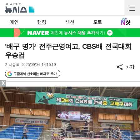
메인
랭킹
섹션
포토
'배구 명가' 전주근영여고, CBS배 전국대회
우승컵
기사등록
2025/09/04 14:19:19
가
가
구글에서 선호하는 매체로 추가
X