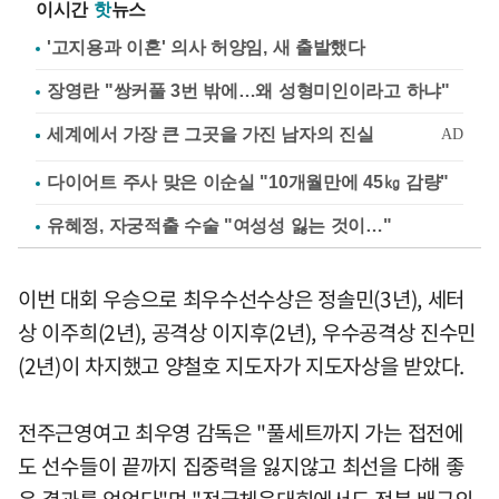
이시간
핫
뉴스
'고지용과 이혼' 의사 허양임, 새 출발했다
장영란 "쌍커풀 3번 밖에…왜 성형미인이라고 하냐"
다이어트 주사 맞은 이순실 "10개월만에 45㎏ 감량"
유혜정, 자궁적출 수술 "여성성 잃는 것이…"
이번 대회 우승으로 최우수선수상은 정솔민(3년), 세터
상 이주희(2년), 공격상 이지후(2년), 우수공격상 진수민
(2년)이 차지했고 양철호 지도자가 지도자상을 받았다.
전주근영여고 최우영 감독은 "풀세트까지 가는 접전에
도 선수들이 끝까지 집중력을 잃지않고 최선을 다해 좋