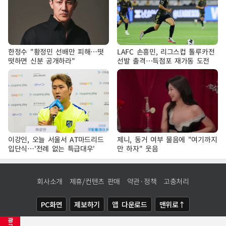
한정수 "황정민 선배만 피해…떳
LAFC 손흥민, 리그스컵 톨루카전
떳하면 신분 공개하라"
선발 출격…득점포 재가동 도전
이강인, 오늘 서울서 AT마드리드
제니, 동거 여부 물음에 "여기까지
입단식…'전례 없는 특급대우'
만 하자" 웃음
회사소개
제휴/컨텐츠 판매
약관·정책
고충처리
PC화면
제보하기
앱 다운로드
맨위로↑
광
COPYRIGHTⓒ
NEWSIS
ALL RIGHTS RESERVED.