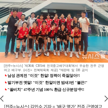
[전주=뉴시스] '제36회 CBS배 전국중고배구대회'에서 우승한 전주 근영
여고 배구부. (사진= 전북체육회 제공) *재판매 및 DB 금지
[전주=뉴시스] 김민수 기자 = '배구 명가' 전주 근영여고