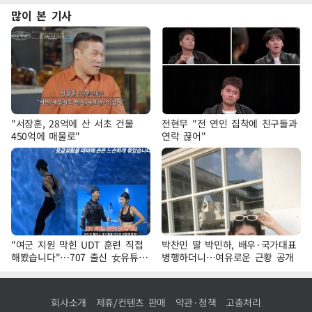
많이 본 기사
"서장훈, 28억에 산 서초 건물
전현무 "전 연인 집착에 친구들과
450억에 매물로"
연락 끊어"
"여군 지원 막힌 UDT 훈련 직접
박찬민 딸 박민하, 배우·국가대표
해봤습니다"…707 출신 女유튜버
병행하더니…여유로운 근황 공개
'완벽 소화'
회사소개
제휴/컨텐츠 판매
약관·정책
고충처리