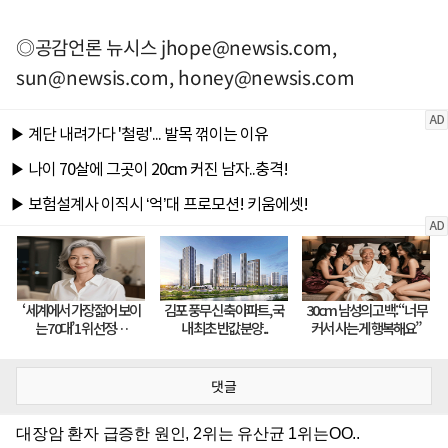
◎공감언론 뉴시스
jhope@newsis.com
,
sun@newsis.com
,
honey@newsis.com
댓글