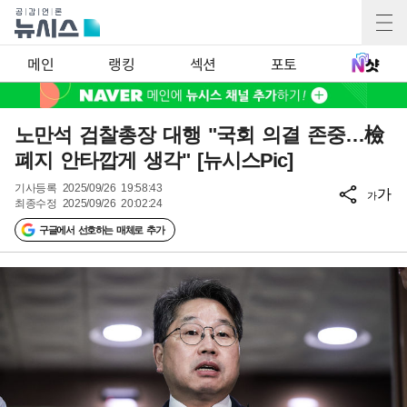
메인
랭킹
섹션
포토
노만석 검찰총장 대행 "국회 의결 존중…檢
폐지 안타깝게 생각" [뉴시스Pic]
기사등록
2025/09/26 19:58:43
가
가
최종수정
2025/09/26 20:02:24
구글에서 선호하는 매체로 추가