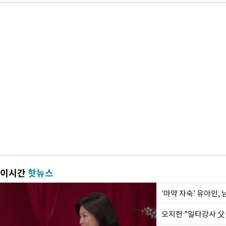
이시간
핫뉴스
'마약 자숙' 유아인,