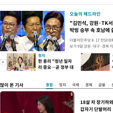
오늘의 헤드라인
"김민석, 강원·TK서 
박빙 승부 속 호남에 
더불어민주당 8·17 전당대
보가 9일 강원·대구·경북 
연속 정청래 후보를 눌렀다.
정치
경선에서 1승 1패를 주고 받
한 총리 "청년 일자
연승하며 '3승 1패'로 누적 
리 중요…곧 정부 대
간 누적 득표율(가중치 미반영)
책"
많이 본 기사
종합
정치
국제
경제
금융
18살 차 장기하
갑자기 단발머리