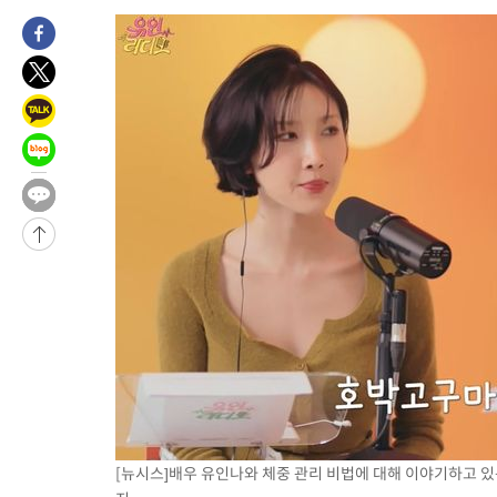
-9986초 전 >
[속보]與 당대표 경선, 경북 권리당원 투표 김민석 47.37%·정
45.71%
-9888초 전 >
[속보]與 당대표 경선, 대구 권리당원 투표 정청래 47.82%·김
46.35%
-9685초 전 >
[속보]與 당대표 경선, 강원 권리당원 투표 김민석 승리…50.30
표
-7603초 전 >
"일본축구협회, 대한축구협회 성 접대 의혹 심판 조사"
-245초 전 >
[속보]장은수, KLPGA 제주삼다수 역전 우승…데뷔 10년 차에 첫
상
1시간 전 >
"얼마나 더웠으면"…안동 물길공원서 헤엄친 구렁이 '소동'
1시간 전 >
손흥민, 68분 뛰고 2경기 침묵…LAFC, 톨루카에 1-0 승리(종합)
-29797초 전 >
데뷔전 치르고 반성한 이강인 "한국 축구, 좋은 부분도 봐 달라
-27935초 전 >
시메오네 감독 "이강인 다재다능한 선수…다양한 역할 맡길 것
-24376초 전 >
이강인, 5만 관중 앞 ATM 데뷔…뜨거운 응원 속 새출발(종합)
-24132초 전 >
'AT마드리드 7번' 이강인 데뷔전…맨시티에 1-3 역전패(종합)
-21871초 전 >
'AT마드리드 7번' 이강인, 맨시티 상대로 비공식 데뷔전
-21373초 전 >
[속보]'AT마드리드 7번' 이강인, 맨시티 상대로 비공식 데뷔전
-19437초 전 >
네타냐후, 트럼프의 가자 평화 2차 15개조 평화안 '거부'
-16033초 전 >
이강인 ATM 입단식에 '상암벌 들썩'…"세계적인 선수 되길"
[뉴시스]배우 유인나와 체중 관리 비법에 대해 이야기하고 있는 가
-15029초 전 >
태풍 돌핀, 중 저장성 타이저우시 해안에 상륙 (1보)