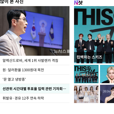
많이 본 사진
컴백하는 스키즈
폭염 속 주말 풍경은?
알렉산드로바, 세계 1위 사발렌카 격침
원·달러환율 1300원대 목전
'문 열고 냉방중'
선관위 시간대별 투표율 입력 관련 기자회견하는 주진우 의원
휘발유·경유 12주 연속 하락