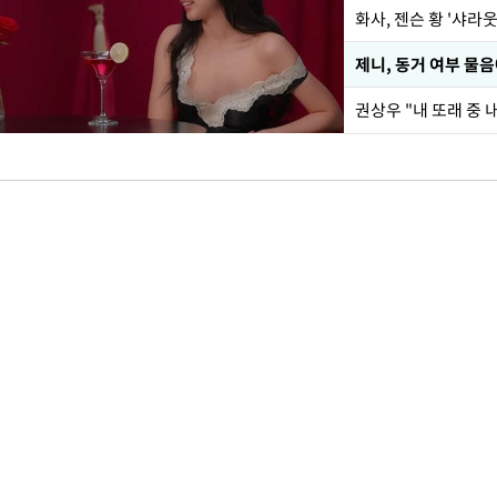
화사, 젠슨 황 '샤라웃
제니, 동거 여부 물
권상우 "내 또래 중 