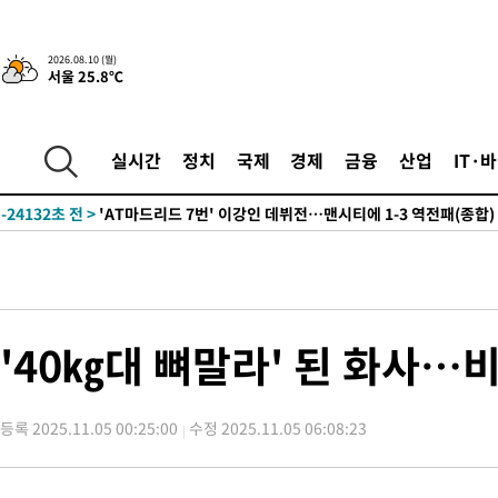
2026.08.10 (월)
서울 25.8℃
1시간 전 >
손흥민, 68분 뛰고 2경기 침묵…LAFC, 톨루카에 1-0 승리(종합)
-29797초 전 >
데뷔전 치르고 반성한 이강인 "한국 축구, 좋은 부분도 봐 달라
-27935초 전 >
시메오네 감독 "이강인 다재다능한 선수…다양한 역할 맡길 것
실시간
정치
국제
경제
금융
산업
IT·
-24376초 전 >
이강인, 5만 관중 앞 ATM 데뷔…뜨거운 응원 속 새출발(종합)
-24132초 전 >
'AT마드리드 7번' 이강인 데뷔전…맨시티에 1-3 역전패(종합)
-21871초 전 >
'AT마드리드 7번' 이강인, 맨시티 상대로 비공식 데뷔전
-21373초 전 >
[속보]'AT마드리드 7번' 이강인, 맨시티 상대로 비공식 데뷔전
-19437초 전 >
네타냐후, 트럼프의 가자 평화 2차 15개조 평화안 '거부'
-16033초 전 >
이강인 ATM 입단식에 '상암벌 들썩'…"세계적인 선수 되길"
'40㎏대 뼈말라' 된 화사…비
-15029초 전 >
태풍 돌핀, 중 저장성 타이저우시 해안에 상륙 (1보)
-12375초 전 >
AT마드리드 데뷔 앞둔 이강인, 맨시티전 선발 대신 '벤치 시작'
등록 2025.11.05 00:25:00
수정 2025.11.05 06:08:23
-11005초 전 >
[속보]與 강원·TK 당원투표 합산 김민석 48.54%로 승리…
44.40%
-10339초 전 >
與 강원·TK 당원투표 합산 김민석 46.01%로 승리…정청래
44.53%
-10179초 전 >
[속보]與전대 권리당원투표…강원·경북 김민석, 대구 정청래 