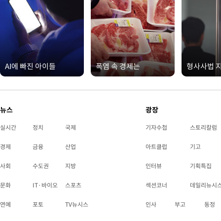
AI에 빠진 아이들
폭염 속 경제는
형사사법 
뉴스
광장
실시간
정치
국제
기자수첩
스토리칼럼
경제
금융
산업
아트클럽
기고
사회
수도권
지방
인터뷰
기획특집
문화
IT·바이오
스포츠
섹션코너
데일리뉴시
연예
포토
TV뉴시스
인사
부고
동정