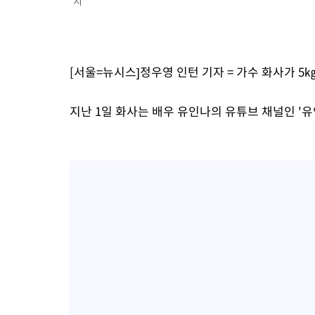
지
-12375초 전 >
AT마드리드 데뷔 앞둔 이강인, 맨시티전 선발 대신 '벤치 시작'
-11005초 전 >
[속보]與 강원·TK 당원투표 합산 김민석 48.54%로 승리…
44.40%
-10339초 전 >
與 강원·TK 당원투표 합산 김민석 46.01%로 승리…정청래
[서울=뉴시스]정우영 인턴 기자 = 가수 화사가 5
44.53%
-10179초 전 >
[속보]與전대 권리당원투표…강원·경북 김민석, 대구 정청래 
-9986초 전 >
[속보]與 당대표 경선, 경북 권리당원 투표 김민석 47.37%·정
지난 1일 화사는 배우 유인나의 유튜브 채널인 '
45.71%
-9888초 전 >
[속보]與 당대표 경선, 대구 권리당원 투표 정청래 47.82%·김
46.35%
-9685초 전 >
[속보]與 당대표 경선, 강원 권리당원 투표 김민석 승리…50.30
표
-7603초 전 >
"일본축구협회, 대한축구협회 성 접대 의혹 심판 조사"
-245초 전 >
[속보]장은수, KLPGA 제주삼다수 역전 우승…데뷔 10년 차에 첫
상
1시간 전 >
"얼마나 더웠으면"…안동 물길공원서 헤엄친 구렁이 '소동'
1시간 전 >
손흥민, 68분 뛰고 2경기 침묵…LAFC, 톨루카에 1-0 승리(종합)