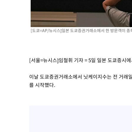
2시간 전 >
SK하이닉스, 용인·청주 팹에 54조 투자…"AI 메모리 수요 선제 대
3시간 전 >
여자배구 이재영·이다영 자매, 아제르바이잔 투란VC 입단
3시간 전 >
외국인 심판 성 접대 7경기 들여다보니…한국 축구 '5승 2무'
[도쿄=AP/뉴시스]일본 도쿄증권거래소에서 한 방문객이 종목시세
3시간 전 >
[속보]코스닥, 2.86포인트(0.36%) 내린 798.81마감
3시간 전 >
[속보]코스피, 6200선 약보합…0.60% 내린 6258.77에 마쳐
3시간 전 >
[속보]원·달러 환율, 7.7원 내린 1416.1원 마감
3시간 전 >
[속보] 노원서 40.1도 관측…서울, 2018년 이후 첫 40도
[서울=뉴시스]임철휘 기자 = 5일 일본 도쿄증시
4시간 전 >
[속보]종합특검, '계엄 수용공간 확보' 신용해 前교정본부장 기소
4시간 전 >
외신들도 주목한 韓축구 파문…"국민적 공분에 수사 재개"
이날 도쿄증권거래소에서 닛케이지수는 전 거래일보다 2
4시간 전 >
11시간 압수수색에 성접대 파문까지…'쑥대밭' 된 축구협회
를 시작했다.
5시간 전 >
[속보]규제합리화위원회 부위원장에 김태유 서울대 공대 교수…이
후임