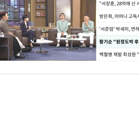
"서장훈, 28억에 산
방은희, 어머니 고독사
'서준맘' 박세미, 연
황기순 "원정도박 후
백혈병 재발 최성원 "