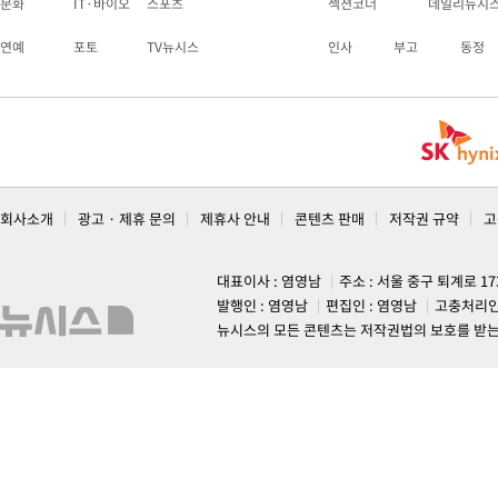
문화
IT·바이오
스포츠
섹션코너
데일리뉴시
연예
포토
TV뉴시스
인사
부고
동정
회사소개
광고 · 제휴 문의
제휴사 안내
콘텐츠 판매
저작권 규약
고
대표이사 : 염영남
주소 : 서울 중구 퇴계로 1
발행인 : 염영남
편집인 : 염영남
고충처리인
뉴시스의 모든 콘텐츠는 저작권법의 보호를 받는 바, 무