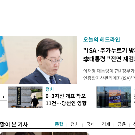
오늘의 헤드라인
"ISA·주가누르기 
李대통령 "전면 재검
이재명 대통령이 7일 정부가
인종합자산관리계좌(ISA)' 
안'을 전면 재검토 할 것을 
정치
들과의 상황 점검 회의에서 I
6·3지선 개표 착오
지법안을 둘러싼 투자자들의 
11건…당선인 영향
았다. 이 자리에서 이 대통령
도
없어
많이 본 기사
종합
정치
국제
경제
금융