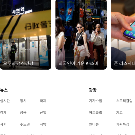
모두의 정신건강
외국인이 키운 K-소비
폰 리스시
뉴스
광장
실시간
정치
국제
기자수첩
스토리칼럼
경제
금융
산업
아트클럽
기고
사회
수도권
지방
인터뷰
기획특집