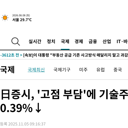
2026.08.08 (토)
서울 29.7℃
5시간 전 >
[속보]규제합리화위원회 부위원장에 김태유 서울대 공대 교수…이
후임
-11162초 전 >
이강인, 폭염 속 AT마드리드 첫 훈련…80명 식사 대접까지(종
-8301초 전 >
미 사업체 일자리, 7월에 2.3만개 순감하고 그 전 2개월 10.3만
실시간
정치
국제
경제
금융
산업
IT·
향수정 (2보)
-7749초 전 >
[속보] 미 사업체, 일자리 7월에 2.3만 개 줄어…실업률은 4.1%
↓
-3612초 전 >
[속보]이 대통령 "부동산 공급 기존 사고방식 매달리지 말고 과
실천"
-2697초 전 >
이란, "오만과 '중앙 단일 루트' 합의…북쪽 인바운드·남쪽 아
국제
국제최신
국제기구
미주
유럽
중국
드는 임시"
1시간 전 >
"낮 기온 소폭 하락"…수도권 폭염중대경보, 폭염경보로 하향
1시간 전 >
[속보]이 대통령, '호우피해' 안동·의성 관할 4개 면 특별재난지역
1시간 전 >
[단독]중수청 지원 검사들, 정원 초과 시 낮은 계급 임용…희망지 못
日증시, '고점 부담'에 기
수도
2시간 전 >
낮 최고 37도 찜통더위…곳곳 소나기·강원 많은 비[내일날씨]
0.39%↓
2시간 전 >
SK하이닉스, 용인·청주 팹에 54조 투자…"AI 메모리 수요 선제 대
3시간 전 >
여자배구 이재영·이다영 자매, 아제르바이잔 투란VC 입단
3시간 전 >
외국인 심판 성 접대 7경기 들여다보니…한국 축구 '5승 2무'
등록 2025.11.05 09:16:37
3시간 전 >
[속보]코스닥, 2.86포인트(0.36%) 내린 798.81마감