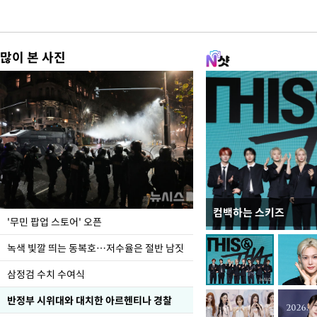
많이 본 사진
컴백하는 스키즈
지석천 뒤덮은 개구리
'무민 팝업 스토어' 오픈
녹색 빛깔 띄는 동복호…저수율은 절반 남짓
삼정검 수치 수여식
반정부 시위대와 대치한 아르헨티나 경찰