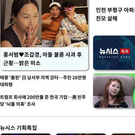
인천 부평구 아파
친모 살해
홍서범♥조갑경, 아들 불륜 사과 후
근황…밝은 미소
태풍 '돌핀' 日 남서부 지역 강타…주민 26만명
대피령
트럼프 회사에 200만불 준 한국 기업…美 민주
당 '뇌물 의혹' 조사
뉴시스 기획특집