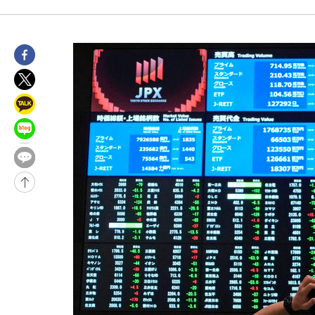
3시간 전 >
[속보]코스피, 6200선 약보합…0.60% 내린 6258.77에 마쳐
3시간 전 >
[속보]원·달러 환율, 7.7원 내린 1416.1원 마감
3시간 전 >
[속보] 노원서 40.1도 관측…서울, 2018년 이후 첫 40도
4시간 전 >
[속보]종합특검, '계엄 수용공간 확보' 신용해 前교정본부장 기소
4시간 전 >
외신들도 주목한 韓축구 파문…"국민적 공분에 수사 재개"
4시간 전 >
11시간 압수수색에 성접대 파문까지…'쑥대밭' 된 축구협회
5시간 전 >
[속보]규제합리화위원회 부위원장에 김태유 서울대 공대 교수…이
후임
-11162초 전 >
이강인, 폭염 속 AT마드리드 첫 훈련…80명 식사 대접까지(종
-8301초 전 >
미 사업체 일자리, 7월에 2.3만개 순감하고 그 전 2개월 10.3만
향수정 (2보)
-7749초 전 >
[속보] 미 사업체, 일자리 7월에 2.3만 개 줄어…실업률은 4.1%
↓
-3612초 전 >
[속보]이 대통령 "부동산 공급 기존 사고방식 매달리지 말고 과
실천"
-2697초 전 >
이란, "오만과 '중앙 단일 루트' 합의…북쪽 인바운드·남쪽 아
드는 임시"
1시간 전 >
"낮 기온 소폭 하락"…수도권 폭염중대경보, 폭염경보로 하향
1시간 전 >
[속보]이 대통령, '호우피해' 안동·의성 관할 4개 면 특별재난지역
1시간 전 >
[단독]중수청 지원 검사들, 정원 초과 시 낮은 계급 임용…희망지 못
수도
2시간 전 >
낮 최고 37도 찜통더위…곳곳 소나기·강원 많은 비[내일날씨]