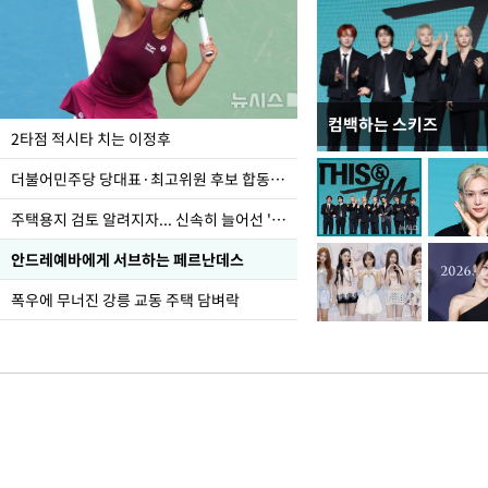
컴백하는 스키즈
청와대 일주일
2타점 적시타 치는 이정후
더불어민주당 당대표·최고위원 후보 합동연설회
주택용지 검토 알려지자... 신속히 늘어선 '근조화환'
안드레예바에게 서브하는 페르난데스
폭우에 무너진 강릉 교동 주택 담벼락