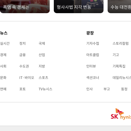
폭염 속 경제는
형사사법 지각 변동
수능 대전
뉴스
광장
실시간
정치
국제
기자수첩
스토리칼럼
경제
금융
산업
아트클럽
기고
사회
수도권
지방
인터뷰
기획특집
문화
IT·바이오
스포츠
섹션코너
데일리뉴시
연예
포토
TV뉴시스
인사
부고
동정