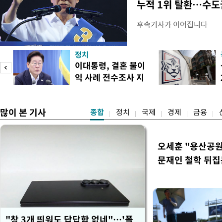
누적 1위 탈환…수도
후속기사가 이어집니다
정치
이대통령, 결혼 불이
익 사례 전수조사 지
시
많이 본 기사
종합
정치
국제
경제
금융
오세훈 "용산공원
문재인 철학 뒤집
"창 3개 띄워도 답답함 없네"…'폴