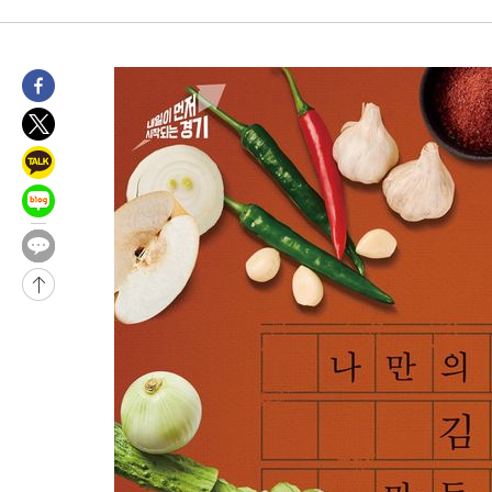
-3304초 전 >
극한폭염 한풀 꺾이지만…'낮 최고 35도' 무더위, 열대야 계속[
주 날씨]
-322초 전 >
축구협회 "압수수색·성접대 논란 사과…쇄신의 기회로 삼겠다"
19분 전 >
[속보]'압수수색·성접대 논란' 축구협회 "실망과 걱정 안겨드려 죄
3시간 전 >
'최고 37도' 폭염 지속…강원동해안 최대 150㎜ 비
5시간 전 >
[속보]뉴욕증시 상승 마감…S&P 0.6% 나스닥 1.3%↑
-31906초 전 >
[속보]與최고위원 제주·인천 순회경선…박선원·최민희·서미
한민수·김용 순
-31859초 전 >
[속보]김민석, 與 전대 당원투표 누적 득표율 45.42%로 1위…
청래 44.56%
-31141초 전 >
[속보]與 대표 경선 제주·인천 당원투표…金 47.75%·鄭
42.08%·宋 10.17%
-30675초 전 >
이강인 "아틀레티코 이적 기뻐…등번호 7번 의미보단 팀 위해 
것"
-30610초 전 >
[속보]與 당대표 경선, 제주·인천 권리당원 투표 김민석 승리
-24384초 전 >
낮 최고 35도 '무더위'…동해안 시간당 30㎜ '강한 비'[내일날
-23654초 전 >
[속보]이강인 "감독님이 원하는 마음 느꼈고, 많은 트로피 원해
틀레티코 이적"
-23436초 전 >
수도권 40도 육박 '펄펄'…동해안 일부 지역엔 호의주의보
-22405초 전 >
온열질환 사망자 3명 늘어…누적 환자 3000명 돌파
-16350초 전 >
강릉에 시간당 81.4㎜ 물폭탄…도로 잠기고 담벼락 붕괴
-12457초 전 >
백운산서 80년근 천종산삼 9뿌리 발견…감정가 1.3억원