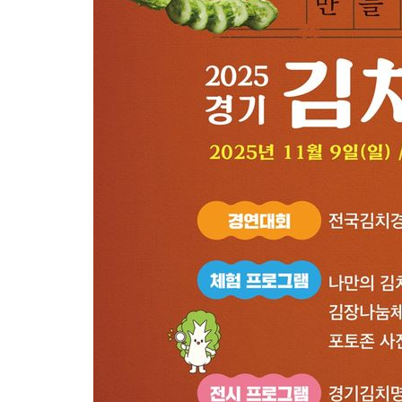
-10167초 전 >
선재도서 해루질 나섰다 실종 60대, 닷새 만에 숨진 채 발견
-7701초 전 >
남자 농구, 나고야 아시안게임서 '홈팀' 일본과 한일전
-7077초 전 >
여수 오동도 해상서 모터보트 전복…1명 사망·1명 실종
-3304초 전 >
극한폭염 한풀 꺾이지만…'낮 최고 35도' 무더위, 열대야 계속[
주 날씨]
-322초 전 >
축구협회 "압수수색·성접대 논란 사과…쇄신의 기회로 삼겠다"
19분 전 >
[속보]'압수수색·성접대 논란' 축구협회 "실망과 걱정 안겨드려 죄
3시간 전 >
'최고 37도' 폭염 지속…강원동해안 최대 150㎜ 비
5시간 전 >
[속보]뉴욕증시 상승 마감…S&P 0.6% 나스닥 1.3%↑