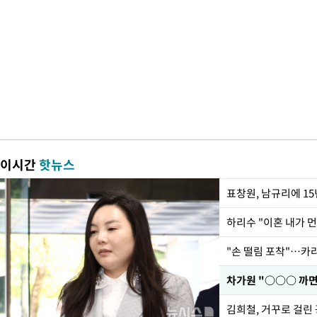
이시간
핫뉴스
하리수 "이혼 내가 
"손 떨림 포착"…카라