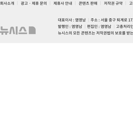
회사소개
광고 · 제휴 문의
제휴사 안내
콘텐츠 판매
저작권 규약
고
대표이사 : 염영남
주소 : 서울 중구 퇴계로 1
발행인 : 염영남
편집인 : 염영남
고충처리인
뉴시스의 모든 콘텐츠는 저작권법의 보호를 받는 바, 무