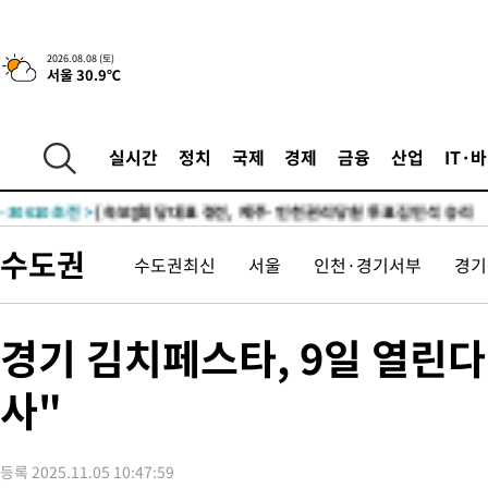
5시간 전 >
[속보]뉴욕증시 상승 마감…S&P 0.6% 나스닥 1.3%↑
2026.08.08 (토)
서울 30.9℃
-31906초 전 >
[속보]與최고위원 제주·인천 순회경선…박선원·최민희·서미
한민수·김용 순
-31859초 전 >
[속보]김민석, 與 전대 당원투표 누적 득표율 45.42%로 1위…
청래 44.56%
-31141초 전 >
[속보]與 대표 경선 제주·인천 당원투표…金 47.75%·鄭
실시간
정치
국제
경제
금융
산업
IT·
42.08%·宋 10.17%
-30675초 전 >
이강인 "아틀레티코 이적 기뻐…등번호 7번 의미보단 팀 위해 
것"
-30610초 전 >
[속보]與 당대표 경선, 제주·인천 권리당원 투표 김민석 승리
-24384초 전 >
낮 최고 35도 '무더위'…동해안 시간당 30㎜ '강한 비'[내일날
수도권
수도권최신
서울
인천·경기서부
경기
-23654초 전 >
[속보]이강인 "감독님이 원하는 마음 느꼈고, 많은 트로피 원해
틀레티코 이적"
-23436초 전 >
수도권 40도 육박 '펄펄'…동해안 일부 지역엔 호의주의보
-22405초 전 >
온열질환 사망자 3명 늘어…누적 환자 3000명 돌파
경기 김치페스타, 9일 열
-16350초 전 >
강릉에 시간당 81.4㎜ 물폭탄…도로 잠기고 담벼락 붕괴
사"
-12457초 전 >
백운산서 80년근 천종산삼 9뿌리 발견…감정가 1.3억원
-10167초 전 >
선재도서 해루질 나섰다 실종 60대, 닷새 만에 숨진 채 발견
-7701초 전 >
남자 농구, 나고야 아시안게임서 '홈팀' 일본과 한일전
등록 2025.11.05 10:47:59
-7077초 전 >
여수 오동도 해상서 모터보트 전복…1명 사망·1명 실종