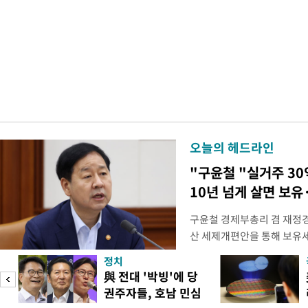
오늘의 헤드라인
"구윤철 "실거주 30
10년 넘게 살면 보유
구윤철 경제부총리 겸 재정경
산 세제개편안을 통해 보유
지적에 대해 "사는(실거주) 
정치
어들고 나중에 팔 때 양도세
與 전대 '박빙'에 당
총리는 이날 오전 MBC 라
권주자들, 호남 민심
터뷰에서 "이게(30억원 이하 