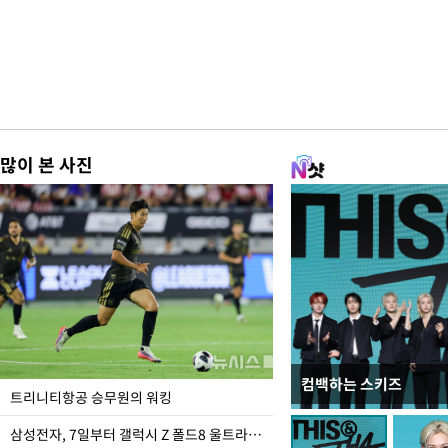
많이 본 사진
컴백하는 스키즈
입추 하루 앞둔 전남광
트리니티항공 승무원의 워킹
폭염
삼성전자, 7일부터 갤럭시 Z 폴드8 울트라·폴드8·플립8 출시