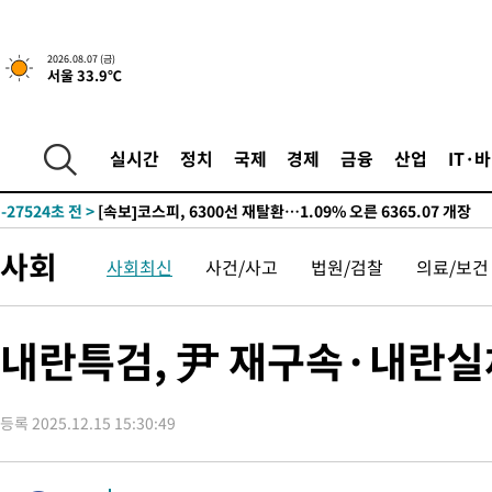
-28138초 전 >
[속보]경찰·노동부, HL만도 평택사업장 끼임 사망 관련 압수
-28019초 전 >
[속보]합수본, '투표율 허위 입력' 중앙·서울·경기도 선관위 등
2026.08.07 (금)
서울 33.9℃
압수수색
-27774초 전 >
[속보]원·달러 환율, 오전 9시 1423.8원
-27570초 전 >
[속보]삼성전자·SK하이닉스 동반 강보합…1%대 상승 출발
-27556초 전 >
[속보]코스닥, 5.95포인트(0.74%) 상승한 807.62개장
실시간
정치
국제
경제
금융
산업
IT·
-27524초 전 >
[속보]코스피, 6300선 재탈환…1.09% 오른 6365.07 개장
-24689초 전 >
시리아 다마스쿠스 교외에서 미니버스 폭발.. 14명 부상, 3명은
태
-23987초 전 >
입추에도 극한더위…서울 낮 39도 '폭염중대경보'
사회
사회최신
사건/사고
법원/검찰
의료/보건
-18951초 전 >
이란, 호르무즈서 "적국 목표물들"과 대치로 남부 케슘섬에서 
례 큰 폭발음
-17666초 전 >
[속보]美, 폴리실리콘 수입 규제…파생제품 15% 관세, 120일
발효
-15817초 전 >
[속보]트럼프, 美 원정출산 금지 행정명령 서명
내란특검, 尹 재구속·내란실
-13517초 전 >
[속보] 뉴욕증시, 일제 하락 마감…나스닥 0.06%↓
-31201초 전 >
민주 콩고 에볼라환자 4천명 돌파, 4053명 발생 1850명 사망
등록 2025.12.15 15:30:49
-30451초 전 >
[속보]'300억원대 사기 혐의' 차가원 대표 구속 송치
-29645초 전 >
"미 전국적 살모네라 식중독 원인은 멕시코산 할라피뇨"-- CD
-28158초 전 >
[속보]경찰·노동부, HL만도 평택사업장 끼임 사망 관련 압수