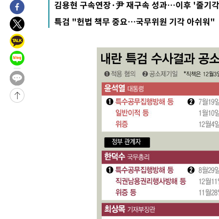
김용현 구속연장·尹 재구속 성과…이후 '줄기각
-28039초 전 >
[속보]합수본, '투표율 허위 입력' 중앙·서울·경기도 선관위 등
특검 "헌법 책무 중요…국무위원 기각 아쉬워"
압수수색
-27794초 전 >
[속보]원·달러 환율, 오전 9시 1423.8원
-27590초 전 >
[속보]삼성전자·SK하이닉스 동반 강보합…1%대 상승 출발
-27576초 전 >
[속보]코스닥, 5.95포인트(0.74%) 상승한 807.62개장
-27544초 전 >
[속보]코스피, 6300선 재탈환…1.09% 오른 6365.07 개장
-24709초 전 >
시리아 다마스쿠스 교외에서 미니버스 폭발.. 14명 부상, 3명은
태
-24007초 전 >
입추에도 극한더위…서울 낮 39도 '폭염중대경보'
-18971초 전 >
이란, 호르무즈서 "적국 목표물들"과 대치로 남부 케슘섬에서 
례 큰 폭발음
-17686초 전 >
[속보]美, 폴리실리콘 수입 규제…파생제품 15% 관세, 120일
발효
-15837초 전 >
[속보]트럼프, 美 원정출산 금지 행정명령 서명
-13537초 전 >
[속보] 뉴욕증시, 일제 하락 마감…나스닥 0.06%↓