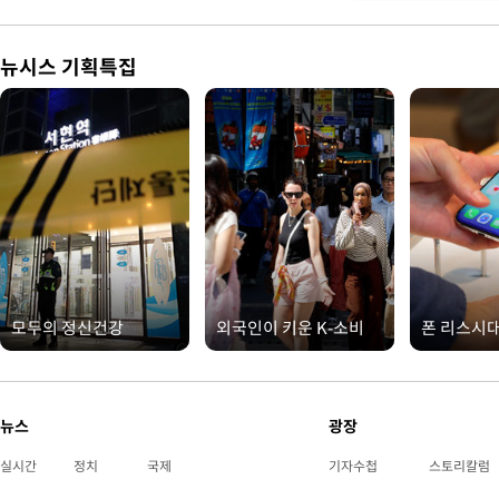
뉴시스 기획특집
모두의 정신건강
외국인이 키운 K-소비
폰 리스시
뉴스
광장
실시간
정치
국제
기자수첩
스토리칼럼