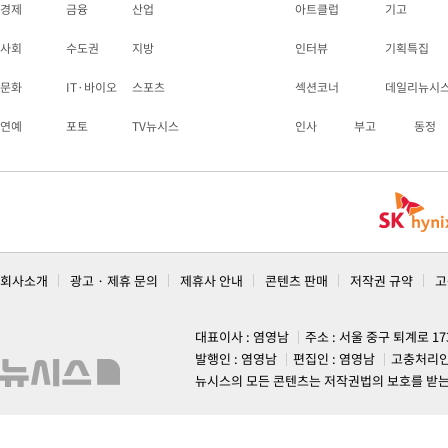
경제
금융
산업
아트클럽
기고
사회
수도권
지방
인터뷰
기획특집
문화
IT·바이오
스포츠
섹션코너
데일리뉴시
연예
포토
TV뉴시스
인사
부고
동정
회사소개
광고 · 제휴 문의
제휴사 안내
콘텐츠 판매
저작권 규약
고
대표이사 : 염영남
주소 : 서울 중구 퇴계로 1
발행인 : 염영남
편집인 : 염영남
고충처리인
뉴시스의 모든 콘텐츠는 저작권법의 보호를 받는 바, 무