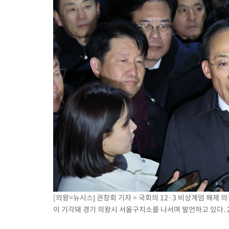
[의왕=뉴시스] 권창회 기자 = 국회의 12·3 비상계엄 해제 
이 기각돼 경기 의왕시 서울구치소를 나서며 발언하고 있다. 202