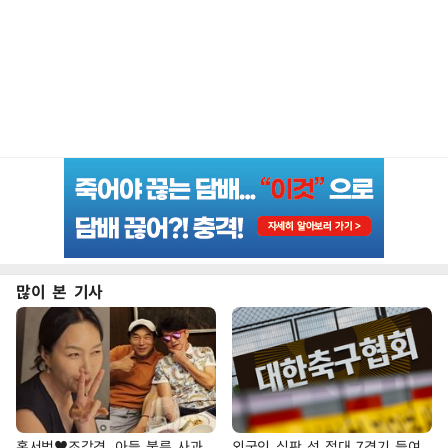
많이 본 기사
홍서범♥조갑경, 아들 불륜 사과
외국인 심판 성 접대 7경기 들여