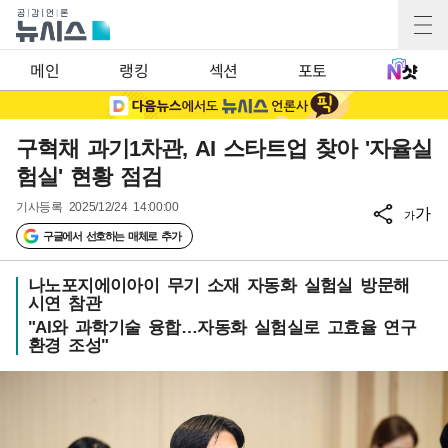
메인
랭킹
섹션
포토
구혁채 과기1차관, AI 스타트업 찾아 '자율실
험실' 현황 점검
기사등록
2025/12/24 14:00:00
가
가
구글에서 선호하는 매체로 추가
나노포지에이아이 무기 소재 자동화 실험실 방문해
시연 참관
"AI와 과학기술 융합…자동화 실험실로 고효율 연구
환경 조성"