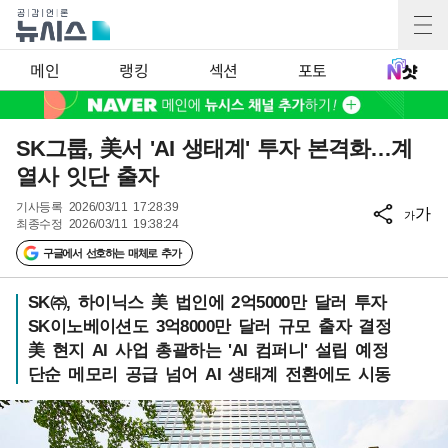
메인
랭킹
섹션
포토
SK그룹, 美서 'AI 생태계' 투자 본격화…계
열사 잇단 출자
기사등록
2026/03/11 17:28:39
가
가
최종수정
2026/03/11 19:38:24
구글에서 선호하는 매체로 추가
SK㈜, 하이닉스 美 법인에 2억5000만 달러 투자
SK이노베이션도 3억8000만 달러 규모 출자 결정
美 현지 AI 사업 총괄하는 'AI 컴퍼니' 설립 예정
단순 메모리 공급 넘어 AI 생태계 전환에도 시동