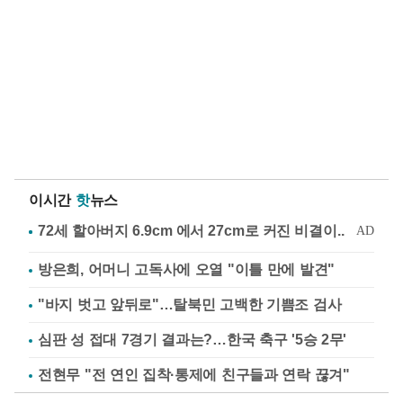
이시간
핫
뉴스
방은희, 어머니 고독사에 오열 "이틀 만에 발견"
"바지 벗고 앞뒤로"…탈북민 고백한 기쁨조 검사
심판 성 접대 7경기 결과는?…한국 축구 '5승 2무'
전현무 "전 연인 집착·통제에 친구들과 연락 끊겨"