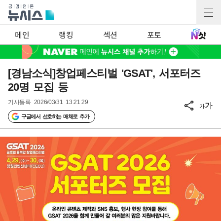
메인
랭킹
섹션
포토
[경남소식]창업페스티벌 'GSAT', 서포터즈
20명 모집 등
기사등록
2026/03/31 13:21:29
가
가
구글에서 선호하는 매체로 추가