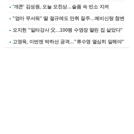
'개콘' 김성원, 오늘 모친상…슬픔 속 빈소 지켜
"엄마 무서워" 딸 절규에도 만취 질주…예비신랑 참변
오지헌 "일타강사 父…100평 수영장 딸린 집 살았다"
고영욱, 이번엔 박하선 공격…"류수영 열심히 일해야"