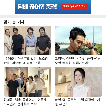
많이 본 기사
''9440억 재산분할 앞둔' 노소영
고영욱, 이번엔 박하선 공격…"류
관장, 최수종 옆 깜짝 근황
수영 열심히 일해야겠네"
김제동, 방송 뜸하더니…이문세·
하영 측, 증조부 친일 의혹에 "사
노사연과 전시회서 포착
실 무근"