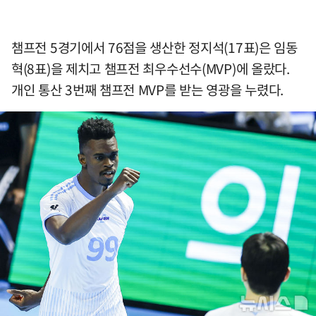
챔프전 5경기에서 76점을 생산한 정지석(17표)은 임동
혁(8표)을 제치고 챔프전 최우수선수(MVP)에 올랐다.
개인 통산 3번째 챔프전 MVP를 받는 영광을 누렸다.