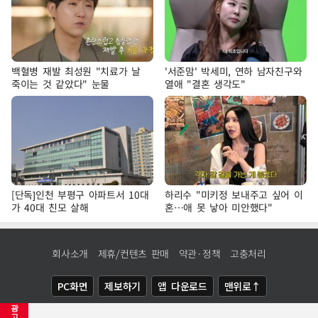
백혈병 재발 최성원 "치료가 날
'서준맘' 박세미, 연하 남자친구와
죽이는 것 같았다" 눈물
열애 "결혼 생각도"
[단독]인천 부평구 아파트서 10대
하리수 "미키정 보내주고 싶어 이
가 40대 친모 살해
혼…애 못 낳아 미안했다"
회사소개
제휴/컨텐츠 판매
약관·정책
고충처리
PC화면
제보하기
앱 다운로드
맨위로↑
광
COPYRIGHTⓒ
NEWSIS
ALL RIGHTS RESERVED.
고