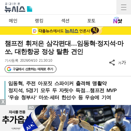
메인
랭킹
섹션
포토
챔프전 휘저은 삼각편대…임동혁·정지석·마
쏘, 대한항공 정상 탈환 견인
기사등록
2026/04/10 21:30:10
가
가
구글에서 선호하는 매체로 추가
임동혁, 주전 아포짓 스파이커 출격해 맹활약
정지석, 5경기 모두 두 자릿수 득점…챔프전 MVP
'우승 청부사' 마쏘·세터 한선수 등 우승에 기여
X