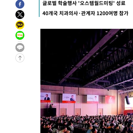
글로벌 학술행사 '오스템월드미팅' 성료
송"
-3371초 전 >
'최고 37도' 폭염 지속…강원동해안 최대 150㎜ 비
40개국 치과의사·관계자 1200여명 참가
58분 전 >
[속보]뉴욕증시 상승 마감…S&P 0.6% 나스닥 1.3%↑