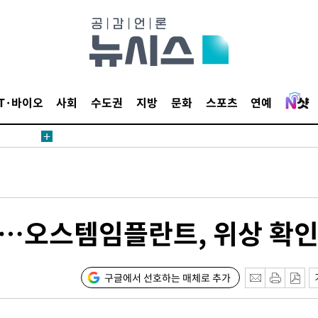
견
 계속[다음
삼겠다"
IT·바이오
사회
수도권
지방
문화
스포츠
연예
안겨드려 죄
견
"…오스템임플란트, 위상 확
 계속[다음
구글에서 선호하는 매체로 추가
삼겠다"
안겨드려 죄