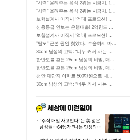
"주식 매일 사고판다"는 美 젊은
남성들…64%가 "나는 인생의
패배자“