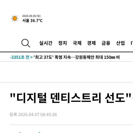
-26058초 전 >
선재도서 해루질 나섰다 실종 60대, 닷새 만에 숨진 채 발
-23592초 전 >
남자 농구, 나고야 아시안게임서 '홈팀' 일본과 한일전
2026.08.08 (토)
서울 36.7℃
-22968초 전 >
여수 오동도 해상서 모터보트 전복…1명 사망·1명 실종
-19195초 전 >
극한폭염 한풀 꺾이지만…'낮 최고 35도' 무더위, 열대야
주 날씨]
-16213초 전 >
축구협회 "압수수색·성접대 논란 사과…쇄신의 기회로 
실시간
정치
국제
경제
금융
산업
-14730초 전 >
[속보]'압수수색·성접대 논란' 축구협회 "실망과 걱정 
송"
-3351초 전 >
'최고 37도' 폭염 지속…강원동해안 최대 150㎜ 비
58분 전 >
[속보]뉴욕증시 상승 마감…S&P 0.6% 나스닥 1.3%↑
-32261초 전 >
강릉에 시간당 81.4㎜ 물폭탄…도로 잠기고 담벼락 붕괴
-28368초 전 >
백운산서 80년근 천종산삼 9뿌리 발견…감정가 1.3억원
-26078초 전 >
선재도서 해루질 나섰다 실종 60대, 닷새 만에 숨진 채 발
"디지털 덴티스트리 선도
-23612초 전 >
남자 농구, 나고야 아시안게임서 '홈팀' 일본과 한일전
-22988초 전 >
여수 오동도 해상서 모터보트 전복…1명 사망·1명 실종
등록 2026.04.07 08:45:36
-19215초 전 >
극한폭염 한풀 꺾이지만…'낮 최고 35도' 무더위, 열대야
주 날씨]
-16233초 전 >
축구협회 "압수수색·성접대 논란 사과…쇄신의 기회로 
-14750초 전 >
[속보]'압수수색·성접대 논란' 축구협회 "실망과 걱정 