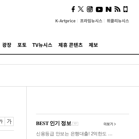
사이 해답 찾았죠"…알을
깨고 나온 '초자아'
K-Artprice
프라임뉴시스
위클리뉴시스
광장
포토
TV뉴시스
제휴 콘텐츠
제보
인