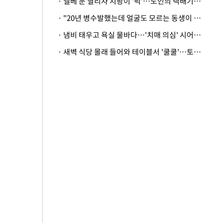
· 엘베 문 열리자 지팡이 '퍽'…노인의 택배기사 폭행 이유
· "20년 병수발했는데 얼굴도 모르는 동생이 유산 절반을"…배다른 형제 상속권 있을까
· 냄비 태우고 욕실 물바다…'치매 의심' 시어머니 검사 권유했다가 '날벼락'
· 새벽 식당 몰래 들어와 테이블서 '쿨쿨'…토사물 남기고 사라진 남성