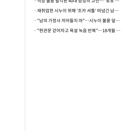
· 직장 불륜 발각된 40대 남성의 고민…"유포 동료 명예훼손·협박죄 고소 가능할까"
· 재취업한 시누이 위해 '조카 셔틀' 떠넘긴 남편…아내 "난 못한다"
· "남의 가정사 끼어들지 마"…시누이 불륜 덮으려는 남편에 억울한 아내
· "현관문 걷어차고 욕설 녹음 반복"…18개월 아기 키우는 집 뒤흔든 '앞집의 비극'