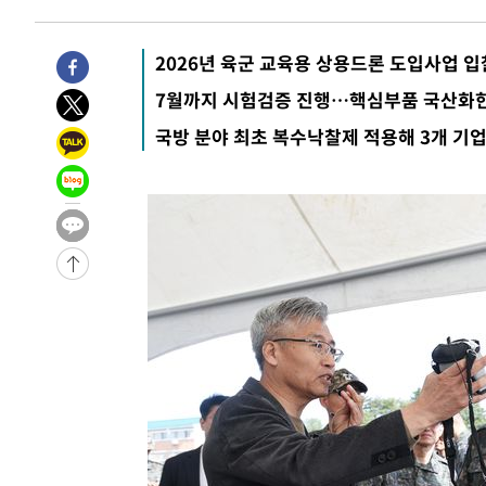
-12273초 전 >
이란, 호르무즈서 "적국 목표물들"과 대치로 남부 케슘섬
례 큰 폭발음
2026년 육군 교육용 상용드론 도입사업 
-10988초 전 >
[속보]美, 폴리실리콘 수입 규제…파생제품 15% 관세, 1
발효
-9139초 전 >
[속보]트럼프, 美 원정출산 금지 행정명령 서명
7월까지 시험검증 진행…핵심부품 국산화한
-6839초 전 >
[속보] 뉴욕증시, 일제 하락 마감…나스닥 0.06%↓
국방 분야 최초 복수낙찰제 적용해 3개 기업
-30877초 전 >
[속보] 7월 중국 수출 23.9%↑ 수입 27.5%↑…무역총
25.3%↑
-28037초 전 >
[속보]'채상병 순직 책임' 임성근, 항소심도 징역 3년
-27903초 전 >
[속보]종합특검, '관저이전 봐주기 감사' 유병호 구속기소
-24503초 전 >
민주 콩고 에볼라환자 4천명 돌파, 4053명 발생 1850명
-23753초 전 >
[속보]'300억원대 사기 혐의' 차가원 대표 구속 송치
-22947초 전 >
"미 전국적 살모네라 식중독 원인은 멕시코산 할라피뇨"--
-21460초 전 >
[속보]경찰·노동부, HL만도 평택사업장 끼임 사망 관련
-21341초 전 >
[속보]합수본, '투표율 허위 입력' 중앙·서울·경기도 선관
압수수색
-21096초 전 >
[속보]원·달러 환율, 오전 9시 1423.8원
-20892초 전 >
[속보]삼성전자·SK하이닉스 동반 강보합…1%대 상승 
-20878초 전 >
[속보]코스닥, 5.95포인트(0.74%) 상승한 807.62개장
-20846초 전 >
[속보]코스피, 6300선 재탈환…1.09% 오른 6365.07 