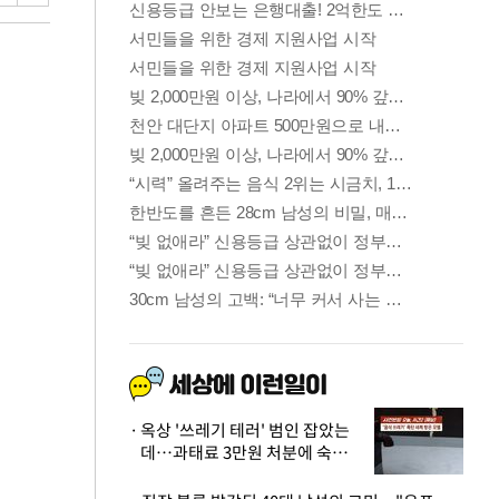
옥상 '쓰레기 테러' 범인 잡았는
데…과태료 3만원 처분에 숙박업
주 허탈