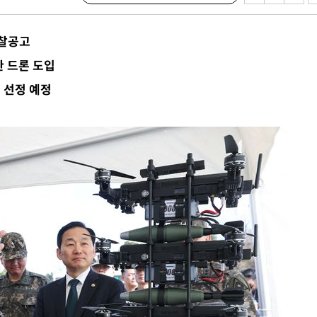
에서 두차
입찰공고
20일 후
 드론 도입
 선정 예정
액
 사망
 CDC
 압수수색
위 등 9곳
출발
개장