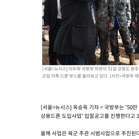
-18011초 전 >
시리아 다마스쿠스 교외에서 미니버스 폭발.. 14명 부상, 
태
-17309초 전 >
입추에도 극한더위…서울 낮 39도 '폭염중대경보'
-12273초 전 >
이란, 호르무즈서 "적국 목표물들"과 대치로 남부 케슘섬
례 큰 폭발음
-10988초 전 >
[속보]美, 폴리실리콘 수입 규제…파생제품 15% 관세, 1
발효
-9139초 전 >
[속보]트럼프, 美 원정출산 금지 행정명령 서명
-6839초 전 >
[속보] 뉴욕증시, 일제 하락 마감…나스닥 0.06%↓
[서울=뉴시스] 이두희 국방부 차관이 31일 강원도 원
군집 자폭 드론 부스를 둘러보고 있다. (사진=국방부 제공) 
[서울=뉴시스] 옥승욱 기자 = 국방부는 '50만
상용드론 도입사업' 입찰공고를 진행한다고 1
올해 사업은 육군 주관 시범사업으로 추진된다