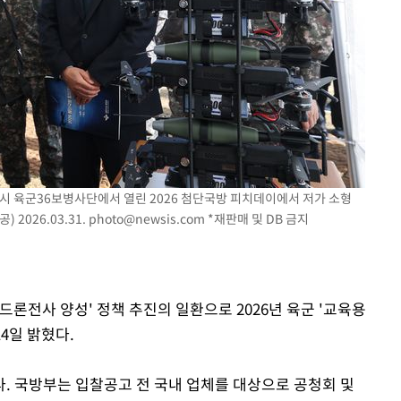
3명은 중
에서 두차
20일 후
주시 육군36보병사단에서 열린 2026 첨단국방 피치데이에서 저가 소형
2026.03.31.
photo@newsis.com
*재판매 및 DB 금지
 드론전사 양성' 정책 추진의 일환으로 2026년 육군 '교육용
4일 밝혔다.
. 국방부는 입찰공고 전 국내 업체를 대상으로 공청회 및