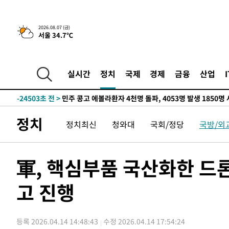
-6839초 전 >
[속보] 뉴욕증시, 일제 하락 마감…나스닥 0.06%↓
2026.08.07 (금)
서울 34.7℃
-30877초 전 >
[속보] 7월 중국 수출 23.9%↑ 수입 27.5%↑…무역총
25.3%↑
-28037초 전 >
[속보]'채상병 순직 책임' 임성근, 항소심도 징역 3년
-27903초 전 >
[속보]종합특검, '관저이전 봐주기 감사' 유병호 구속기소
실시간
정치
국제
경제
금융
산업
-24503초 전 >
민주 콩고 에볼라환자 4천명 돌파, 4053명 발생 1850명
-23753초 전 >
[속보]'300억원대 사기 혐의' 차가원 대표 구속 송치
-22947초 전 >
"미 전국적 살모네라 식중독 원인은 멕시코산 할라피뇨"--
정치
정치최신
청와대
국회/정당
국방/외
-21460초 전 >
[속보]경찰·노동부, HL만도 평택사업장 끼임 사망 관련
-21341초 전 >
[속보]합수본, '투표율 허위 입력' 중앙·서울·경기도 선관
압수수색
-21096초 전 >
[속보]원·달러 환율, 오전 9시 1423.8원
軍, 핵심부품 국산화한 드
-20892초 전 >
[속보]삼성전자·SK하이닉스 동반 강보합…1%대 상승 
고 진행
-20878초 전 >
[속보]코스닥, 5.95포인트(0.74%) 상승한 807.62개장
-20846초 전 >
[속보]코스피, 6300선 재탈환…1.09% 오른 6365.07 
-18011초 전 >
시리아 다마스쿠스 교외에서 미니버스 폭발.. 14명 부상, 
등록 2026.04.14 14:48:43
수정 2026.04.14 17:54:24
태
-17309초 전 >
입추에도 극한더위…서울 낮 39도 '폭염중대경보'