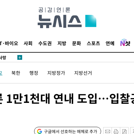
액
IT·바이오
사회
수도권
지방
문화
스포츠
연예
 사망
 CDC
교
북한
행정
지방정가
지방선거
 압수수색
위 등 9곳
론 1만1천대 연내 도입…입찰
출발
개장
3명은 중
구글에서 선호하는 매체로 추가