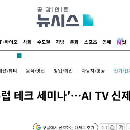
鄭
위해 뛸
승리
일날씨]
원해 아틀
IT·바이오
사회
수도권
지방
문화
스포츠
연예
패션/뷰티
음식/맛집
창업/취업
자동차/항공
전기/전
유럽 테크 세미나'…AI TV 신
속[다음주
다"
려 죄송"
구글에서 선호하는 매체로 추가