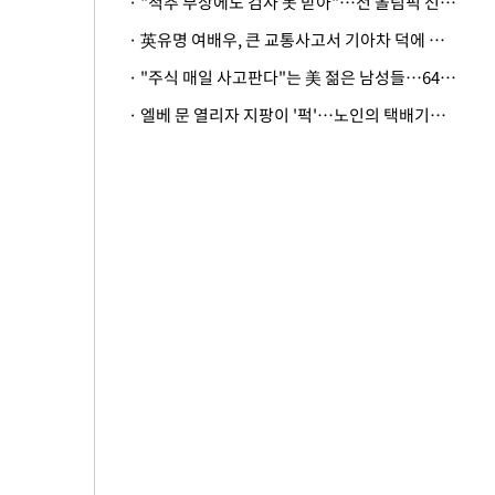
· "척추 부상에도 검사 못 받아"…전 올림픽 선수, 美봅슬레이협회 상대 소송
· 英유명 여배우, 큰 교통사고서 기아차 덕에 살았다
· "주식 매일 사고판다"는 美 젊은 남성들…64%가 "나는 인생의 패배자“
· 엘베 문 열리자 지팡이 '퍽'…노인의 택배기사 폭행 이유