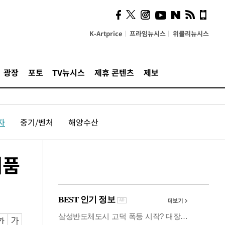
사이 해답 찾았죠"…알을
깨고 나온 '초자아'
K-Artprice
프라임뉴시스
위클리뉴시스
광장
포토
TV뉴시스
제휴 콘텐츠
제보
자
중기/벤처
해양수산
제품