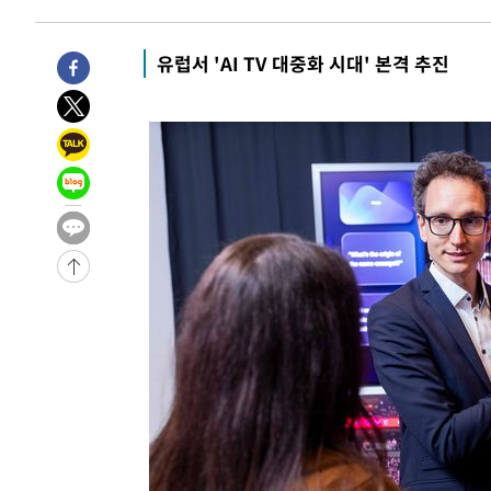
10시간 전 >
[속보]뉴욕증시 상승 마감…S&P 0.6% 나스닥 1.3%↑
-23049초 전 >
이란 "호르무즈 재개방 합의 근접…美 배상 선행돼야"
유럽서 'AI TV 대중화 시대' 본격 추진
-14096초 전 >
[속보]與최고위원 제주·인천 순회경선…박선원·최민희
한민수·김용 순
-14049초 전 >
[속보]김민석, 與 전대 당원투표 누적 득표율 45.42%로 
청래 44.56%
-13331초 전 >
[속보]與 대표 경선 제주·인천 당원투표…金 47.75%·
42.08%·宋 10.17%
-12865초 전 >
이강인 "아틀레티코 이적 기뻐…등번호 7번 의미보단 팀 
것"
-12800초 전 >
[속보]與 당대표 경선, 제주·인천 권리당원 투표 김민석 
-6574초 전 >
낮 최고 35도 '무더위'…동해안 시간당 30㎜ '강한 비'[내
-5844초 전 >
[속보]이강인 "감독님이 원하는 마음 느꼈고, 많은 트로피 
레티코 이적"
-5626초 전 >
수도권 40도 육박 '펄펄'…동해안 일부 지역엔 호의주의보
-4595초 전 >
온열질환 사망자 3명 늘어…누적 환자 3000명 돌파
24분 전 >
강릉에 시간당 81.4㎜ 물폭탄…도로 잠기고 담벼락 붕괴
1시간 전 >
백운산서 80년근 천종산삼 9뿌리 발견…감정가 1.3억원
2시간 전 >
선재도서 해루질 나섰다 실종 60대, 닷새 만에 숨진 채 발견
2시간 전 >
남자 농구, 나고야 아시안게임서 '홈팀' 일본과 한일전
2시간 전 >
여수 오동도 해상서 모터보트 전복…1명 사망·1명 실종