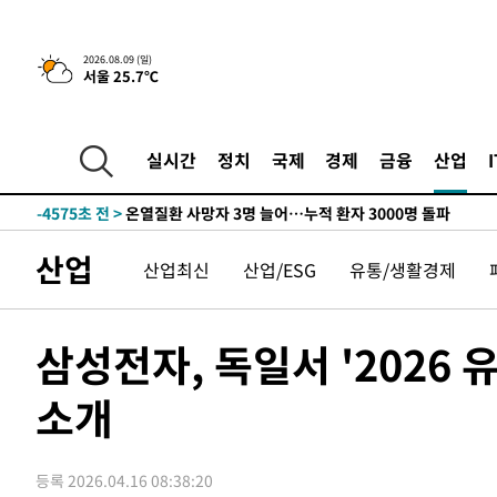
청래 44.56%
-13311초 전 >
[속보]與 대표 경선 제주·인천 당원투표…金 47.75%·
42.08%·宋 10.17%
-12845초 전 >
이강인 "아틀레티코 이적 기뻐…등번호 7번 의미보단 팀 
2026.08.09 (일)
서울 25.7℃
것"
-12780초 전 >
[속보]與 당대표 경선, 제주·인천 권리당원 투표 김민석 
-6554초 전 >
낮 최고 35도 '무더위'…동해안 시간당 30㎜ '강한 비'[내
-5824초 전 >
[속보]이강인 "감독님이 원하는 마음 느꼈고, 많은 트로피 
실시간
정치
국제
경제
금융
산업
레티코 이적"
-5606초 전 >
수도권 40도 육박 '펄펄'…동해안 일부 지역엔 호의주의보
-4575초 전 >
온열질환 사망자 3명 늘어…누적 환자 3000명 돌파
24분 전 >
강릉에 시간당 81.4㎜ 물폭탄…도로 잠기고 담벼락 붕괴
산업
산업최신
산업/ESG
유통/생활경제
1시간 전 >
백운산서 80년근 천종산삼 9뿌리 발견…감정가 1.3억원
2시간 전 >
선재도서 해루질 나섰다 실종 60대, 닷새 만에 숨진 채 발견
2시간 전 >
남자 농구, 나고야 아시안게임서 '홈팀' 일본과 한일전
삼성전자, 독일서 '2026 
2시간 전 >
여수 오동도 해상서 모터보트 전복…1명 사망·1명 실종
소개
4시간 전 >
극한폭염 한풀 꺾이지만…'낮 최고 35도' 무더위, 열대야 계
날씨]
4시간 전 >
축구협회 "압수수색·성접대 논란 사과…쇄신의 기회로 삼겠
5시간 전 >
[속보]'압수수색·성접대 논란' 축구협회 "실망과 걱정 안겨드
등록 2026.04.16 08:38:20
8시간 전 >
'최고 37도' 폭염 지속…강원동해안 최대 150㎜ 비