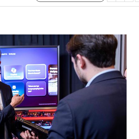
·서미화·
1위… 정
鄭
위해 뛸
승리
일날씨]
원해 아틀