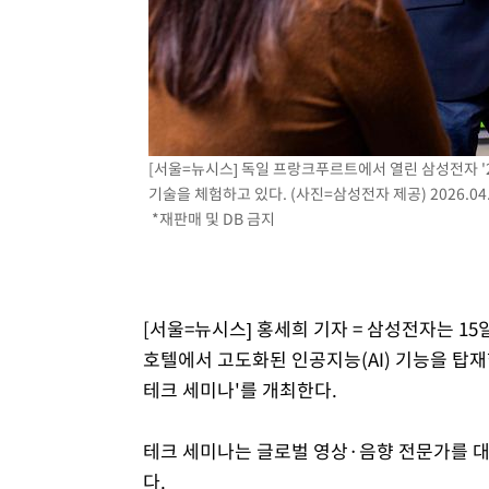
4시간 전 >
극한폭염 한풀 꺾이지만…'낮 최고 35도' 무더위, 열대야 계
날씨]
4시간 전 >
축구협회 "압수수색·성접대 논란 사과…쇄신의 기회로 삼겠
5시간 전 >
[속보]'압수수색·성접대 논란' 축구협회 "실망과 걱정 안겨드
8시간 전 >
'최고 37도' 폭염 지속…강원동해안 최대 150㎜ 비
10시간 전 >
[속보]뉴욕증시 상승 마감…S&P 0.6% 나스닥 1.3%↑
[서울=뉴시스] 독일 프랑크푸르트에서 열린 삼성전자 '2
기술을 체험하고 있다. (사진=삼성전자 제공) 2026.04.
*재판매 및 DB 금지
[서울=뉴시스] 홍세희 기자 = 삼성전자는 1
호텔에서 고도화된 인공지능(AI) 기능을 탑재한
테크 세미나'를 개최한다.
테크 세미나는 글로벌 영상·음향 전문가를 
다.