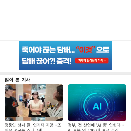
많이 본 기사
정웅인 첫째 딸, 연기자 지망…또
정부, 전 산업에 'AI 옷' 입힌다…
배우 꿈꾸는 스타 2세
AI 로봇 연 1000대 보급 추진