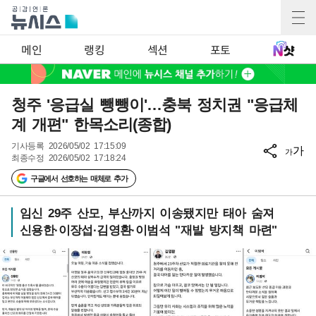
메인
랭킹
섹션
포토
청주 '응급실 뺑뺑이'…충북 정치권 "응급체
계 개편" 한목소리(종합)
기사등록
2026/05/02 17:15:09
가
가
최종수정
2026/05/02 17:18:24
구글에서 선호하는 매체로 추가
임신 29주 산모, 부산까지 이송됐지만 태아 숨져
신용한·이장섭·김영환·이범석 "재발 방지책 마련"