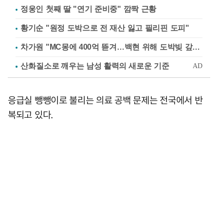
정웅인 첫째 딸 "연기 준비중" 깜짝 근황
황기순 "원정 도박으로 전 재산 잃고 필리핀 도피"
차가원 "MC몽에 400억 뜯겨…백현 위해 도박빚 갚아줘"
응급실 뺑뺑이로 불리는 의료 공백 문제는 전국에서 반
복되고 있다.