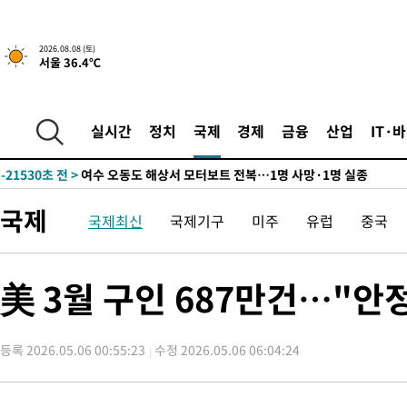
1시간 전 >
[속보]뉴욕증시 상승 마감…S&P 0.6% 나스닥 1.3%↑
-30803초 전 >
강릉에 시간당 81.4㎜ 물폭탄…도로 잠기고 담벼락 붕괴
2026.08.08 (토)
서울 36.4℃
-26910초 전 >
백운산서 80년근 천종산삼 9뿌리 발견…감정가 1.3억원
-24620초 전 >
선재도서 해루질 나섰다 실종 60대, 닷새 만에 숨진 채 발견
-22154초 전 >
남자 농구, 나고야 아시안게임서 '홈팀' 일본과 한일전
실시간
정치
국제
경제
금융
산업
IT·
-21530초 전 >
여수 오동도 해상서 모터보트 전복…1명 사망·1명 실종
-17757초 전 >
극한폭염 한풀 꺾이지만…'낮 최고 35도' 무더위, 열대야 계속
주 날씨]
-14775초 전 >
축구협회 "압수수색·성접대 논란 사과…쇄신의 기회로 삼겠다
국제
국제최신
국제기구
미주
유럽
중국
-13292초 전 >
[속보]'압수수색·성접대 논란' 축구협회 "실망과 걱정 안겨드려
송"
-1913초 전 >
'최고 37도' 폭염 지속…강원동해안 최대 150㎜ 비
1시간 전 >
[속보]뉴욕증시 상승 마감…S&P 0.6% 나스닥 1.3%↑
美 3월 구인 687만건…"안
-30803초 전 >
강릉에 시간당 81.4㎜ 물폭탄…도로 잠기고 담벼락 붕괴
-26910초 전 >
백운산서 80년근 천종산삼 9뿌리 발견…감정가 1.3억원
등록 2026.05.06 00:55:23
수정 2026.05.06 06:04:24
-24620초 전 >
선재도서 해루질 나섰다 실종 60대, 닷새 만에 숨진 채 발견
-22154초 전 >
남자 농구, 나고야 아시안게임서 '홈팀' 일본과 한일전
-21530초 전 >
여수 오동도 해상서 모터보트 전복…1명 사망·1명 실종