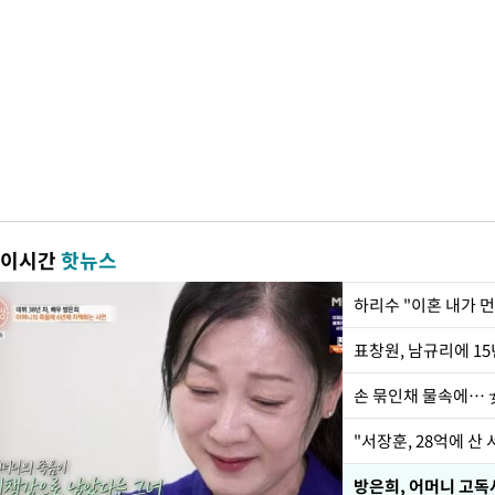
이시간
핫뉴스
하리수 "이혼 내가 
손 묶인채 물속에… 女
"서장훈, 28억에 산
방은희, 어머니 고독