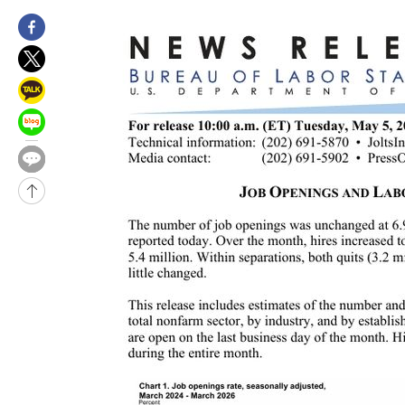
-17757초 전 >
극한폭염 한풀 꺾이지만…'낮 최고 35도' 무더위, 열대야 계속
주 날씨]
-14775초 전 >
축구협회 "압수수색·성접대 논란 사과…쇄신의 기회로 삼겠다
-13292초 전 >
[속보]'압수수색·성접대 논란' 축구협회 "실망과 걱정 안겨드려
송"
-1913초 전 >
'최고 37도' 폭염 지속…강원동해안 최대 150㎜ 비
1시간 전 >
[속보]뉴욕증시 상승 마감…S&P 0.6% 나스닥 1.3%↑