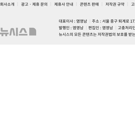
회사소개
광고 · 제휴 문의
제휴사 안내
콘텐츠 판매
저작권 규약
고
대표이사 : 염영남
주소 : 서울 중구 퇴계로 1
발행인 : 염영남
편집인 : 염영남
고충처리인
뉴시스의 모든 콘텐츠는 저작권법의 보호를 받는 바, 무