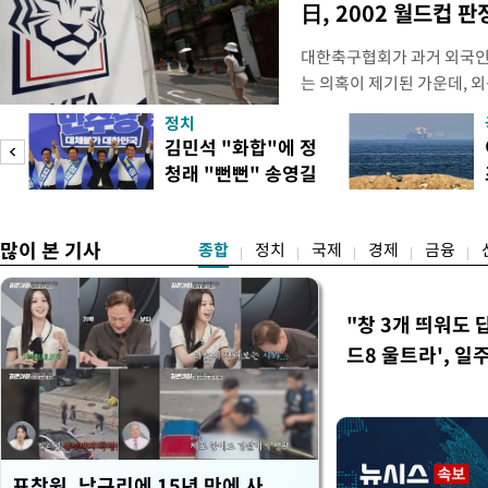
日, 2002 월드컵 
대한축구협회가 과거 외국인
는 의혹이 제기된 가운데, 
도하면서 파장이 커지고 있다.
정치
광부가 2016년 작성한 감
김민석 "화합"에 정
2011년 3월부터 2012년 
청래 "뻔뻔" 송영길
에 참여한 외국인 심판들에
은 연임 직격
고
많이 본 기사
종합
정치
국제
경제
금융
"창 3개 띄워도 
드8 울트라', 일
표창원, 남규리에 15년 만에 사