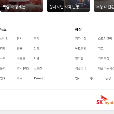
폭염 속 경제는
형사사법 지각 변동
수능 대전
뉴스
광장
실시간
정치
국제
기자수첩
스토리칼럼
경제
금융
산업
아트클럽
기고
사회
수도권
지방
인터뷰
기획특집
문화
IT·바이오
스포츠
섹션코너
데일리뉴시
연예
포토
TV뉴시스
인사
부고
동정