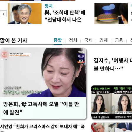
지적에 대해 "사는(실거주) 
정치
어들고 나중에 팔 때 양도세
與, '조희대 탄핵'에
총리는 이날 오전 MBC 라
"전당대회서 나온
터뷰에서 "이게(30억원 이하 
말" 일축
많이 본 기사
종합
정치
국제
경제
금융
김지수, '여행사 
볼 만하니…"
방은희, 母 고독사에 오열 "이틀 만
에 발견"
서인영 "환희가 크리스마스 같이 보내자 해" 폭