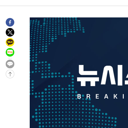
발효
-15119초 전 >
[속보]트럼프, 美 원정출산 금지 행정명령 서명
-12819초 전 >
[속보] 뉴욕증시, 일제 하락 마감…나스닥 0.06%↓
-30483초 전 >
민주 콩고 에볼라환자 4천명 돌파, 4053명 발생 1850명 사망
-29733초 전 >
[속보]'300억원대 사기 혐의' 차가원 대표 구속 송치
-28927초 전 >
"미 전국적 살모네라 식중독 원인은 멕시코산 할라피뇨"-- CD
-27440초 전 >
[속보]경찰·노동부, HL만도 평택사업장 끼임 사망 관련 압수
-27321초 전 >
[속보]합수본, '투표율 허위 입력' 중앙·서울·경기도 선관위 등
압수수색
-27076초 전 >
[속보]원·달러 환율, 오전 9시 1423.8원
-26872초 전 >
[속보]삼성전자·SK하이닉스 동반 강보합…1%대 상승 출발
-26858초 전 >
[속보]코스닥, 5.95포인트(0.74%) 상승한 807.62개장
-26826초 전 >
[속보]코스피, 6300선 재탈환…1.09% 오른 6365.07 개장
-23991초 전 >
시리아 다마스쿠스 교외에서 미니버스 폭발.. 14명 부상, 3명은
태
-23289초 전 >
입추에도 극한더위…서울 낮 39도 '폭염중대경보'
-18253초 전 >
이란, 호르무즈서 "적국 목표물들"과 대치로 남부 케슘섬에서 
례 큰 폭발음
-16968초 전 >
[속보]美, 폴리실리콘 수입 규제…파생제품 15% 관세, 120일
발효
-15119초 전 >
[속보]트럼프, 美 원정출산 금지 행정명령 서명