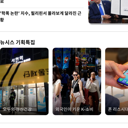
로
'학폭 논란' 지수, 필리핀서 몰라보게 달라진 근
황
뉴시스 기획특집
모두의 정신건강
외국인이 키운 K-소비
폰 리스시