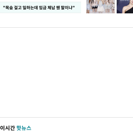
"목숨 걸고 일하는데 임금 체납 웬 말이냐"
이시간
핫뉴스