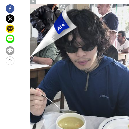
X
-6844초 전 >
민주 콩고 에볼라환자 4천명 돌파, 4053명 발생 1850명 사망
-6094초 전 >
[속보]'300억원대 사기 혐의' 차가원 대표 구속 송치
-5288초 전 >
"미 전국적 살모네라 식중독 원인은 멕시코산 할라피뇨"-- CDC
-3801초 전 >
[속보]경찰·노동부, HL만도 평택사업장 끼임 사망 관련 압수수
-3682초 전 >
[속보]합수본, '투표율 허위 입력' 중앙·서울·경기도 선관위 등 
압수수색
-30914초 전 >
SK하이닉스, 용인·청주 팹에 54조 투자…"AI 메모리 수요 선
응"
-27770초 전 >
여자배구 이재영·이다영 자매, 아제르바이잔 투란VC 입단
-27023초 전 >
외국인 심판 성 접대 7경기 들여다보니…한국 축구 '5승 2무'
-26757초 전 >
[속보]코스닥, 2.86포인트(0.36%) 내린 798.81마감
-26710초 전 >
[속보]코스피, 6200선 약보합…0.60% 내린 6258.77에 마쳐
-26690초 전 >
[속보]원·달러 환율, 7.7원 내린 1416.1원 마감
-26579초 전 >
[속보] 노원서 40.1도 관측…서울, 2018년 이후 첫 40도
-23669초 전 >
[속보]종합특검, '계엄 수용공간 확보' 신용해 前교정본부장 기
-22542초 전 >
외신들도 주목한 韓축구 파문…"국민적 공분에 수사 재개"
-22513초 전 >
11시간 압수수색에 성접대 파문까지…'쑥대밭' 된 축구협회
-21535초 전 >
[속보]규제합리화위원회 부위원장에 김태유 서울대 공대 교수