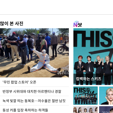
많이 본 사진
컴백하는 스키즈
지석천 뒤덮은 개구리
'무민 팝업 스토어' 오픈
반정부 시위대와 대치한 아르헨티나 경찰
녹색 빛깔 띄는 동복호…저수율은 절반 남짓
동성 커플 입장 축하하는 하객들