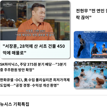
전현무 "전 연인
락 끊어"
"서장훈, 28억에 산 서초 건물 450
억에 매물로"
SK하이닉스, 주당 375원 분기 배당…"3분기
중 주주환원 방안 확정"
한화큐셀·OCI, 美 수입 폴리실리콘 최저가격제
도입에…"공정 경쟁·수익성 개선 환영"
뉴시스 기획특집