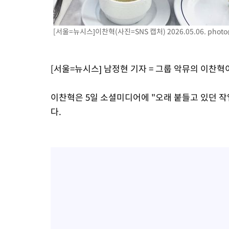
병태 후임
-17893초 전 >
[속보]국힘 윤리위, '돌려차기 발언' 진종오·서범수 징계 절차 
-13218초 전 >
[속보] 7월 중국 수출 23.9%↑ 수입 27.5%↑…무역총액
[서울=뉴시스]이찬혁(사진=SNS 캡처) 2026.05.06.
photo
25.3%↑
-10378초 전 >
[속보]'채상병 순직 책임' 임성근, 항소심도 징역 3년
-10244초 전 >
[속보]종합특검, '관저이전 봐주기 감사' 유병호 구속기소
[서울=뉴시스] 남정현 기자 = 그룹 악뮤의 이찬혁
-6844초 전 >
민주 콩고 에볼라환자 4천명 돌파, 4053명 발생 1850명 사망
-6094초 전 >
[속보]'300억원대 사기 혐의' 차가원 대표 구속 송치
이찬혁은 5일 소셜미디어에 "오래 붙들고 있던 작
-5288초 전 >
"미 전국적 살모네라 식중독 원인은 멕시코산 할라피뇨"-- CDC
다.
-3801초 전 >
[속보]경찰·노동부, HL만도 평택사업장 끼임 사망 관련 압수수
-3682초 전 >
[속보]합수본, '투표율 허위 입력' 중앙·서울·경기도 선관위 등 
압수수색