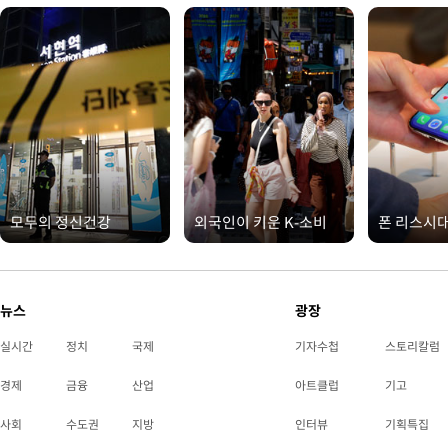
모두의 정신건강
외국인이 키운 K-소비
폰 리스시
뉴스
광장
실시간
정치
국제
기자수첩
스토리칼럼
경제
금융
산업
아트클럽
기고
사회
수도권
지방
인터뷰
기획특집