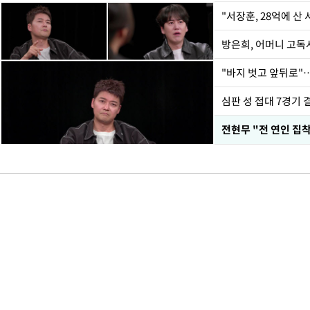
"서장훈, 28억에 산
방은희, 어머니 고독사
"바지 벗고 앞뒤로"
심판 성 접대 7경기 