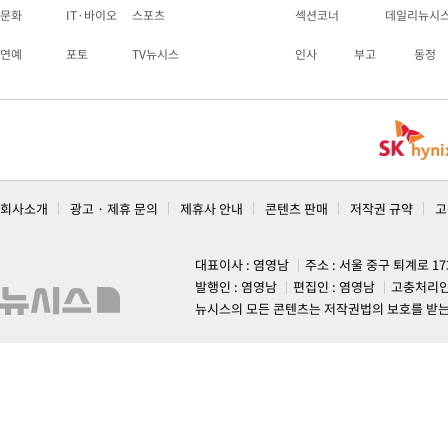
문화
IT·바이오
스포츠
섹션코너
데일리뉴시
연예
포토
TV뉴시스
인사
부고
동정
회사소개
광고 · 제휴 문의
제휴사 안내
콘텐츠 판매
저작권 규약
고
대표이사 : 염영남
주소 : 서울 중구 퇴계로 1
발행인 : 염영남
편집인 : 염영남
고충처리인
뉴시스의 모든 콘텐츠는 저작권법의 보호를 받는 바, 무