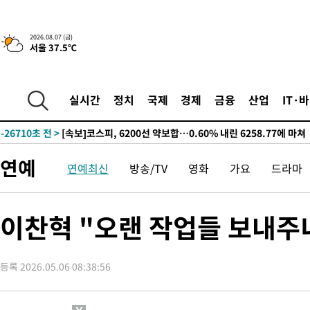
-3682초 전 >
[속보]합수본, '투표율 허위 입력' 중앙·서울·경기도 선관위 등 
압수수색
-30914초 전 >
SK하이닉스, 용인·청주 팹에 54조 투자…"AI 메모리 수요 선
2026.08.07 (금)
서울 37.5℃
응"
-27770초 전 >
여자배구 이재영·이다영 자매, 아제르바이잔 투란VC 입단
-27023초 전 >
외국인 심판 성 접대 7경기 들여다보니…한국 축구 '5승 2무'
-26757초 전 >
[속보]코스닥, 2.86포인트(0.36%) 내린 798.81마감
실시간
정치
국제
경제
금융
산업
IT·
-26710초 전 >
[속보]코스피, 6200선 약보합…0.60% 내린 6258.77에 마쳐
-26690초 전 >
[속보]원·달러 환율, 7.7원 내린 1416.1원 마감
-26579초 전 >
[속보] 노원서 40.1도 관측…서울, 2018년 이후 첫 40도
연예
연예최신
방송/TV
영화
가요
드라마
-23669초 전 >
[속보]종합특검, '계엄 수용공간 확보' 신용해 前교정본부장 기
-22542초 전 >
외신들도 주목한 韓축구 파문…"국민적 공분에 수사 재개"
-22513초 전 >
11시간 압수수색에 성접대 파문까지…'쑥대밭' 된 축구협회
이찬혁 "오랜 작업들 보내주
-21535초 전 >
[속보]규제합리화위원회 부위원장에 김태유 서울대 공대 교수
병태 후임
-17893초 전 >
[속보]국힘 윤리위, '돌려차기 발언' 진종오·서범수 징계 절차 
등록 2026.05.06 08:38:56
-13218초 전 >
[속보] 7월 중국 수출 23.9%↑ 수입 27.5%↑…무역총액
25.3%↑
-10378초 전 >
[속보]'채상병 순직 책임' 임성근, 항소심도 징역 3년
-10244초 전 >
[속보]종합특검, '관저이전 봐주기 감사' 유병호 구속기소