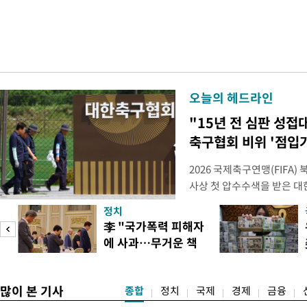
오늘의 헤드라인
"15년 전 심판 성접
축구협회 비위 '점입
2026 국제축구연맹(FIFA
사상 첫 압수수색을 받은 
거지면서 그야말로 쑥대밭이 
정치
심판 성 접대 파문까지 파
李 "국가폭력 피해자
돌이킬 수 없는 지경까지 이르
에 사과…무거운 책
홍명보 전 감독을 국가대표
도
임감"
많이 본 기사
종합
정치
국제
경제
금융