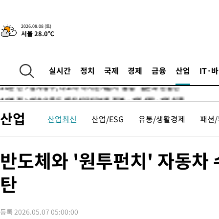
틀레티코 이적"
-13922초 전 >
수도권 40도 육박 '펄펄'…동해안 일부 지역엔 호의주의보
-12891초 전 >
온열질환 사망자 3명 늘어…누적 환자 3000명 돌파
2026.08.08 (토)
서울 28.0℃
-6836초 전 >
강릉에 시간당 81.4㎜ 물폭탄…도로 잠기고 담벼락 붕괴
-2943초 전 >
백운산서 80년근 천종산삼 9뿌리 발견…감정가 1.3억원
-653초 전 >
선재도서 해루질 나섰다 실종 60대, 닷새 만에 숨진 채 발견
실시간
정치
국제
경제
금융
산업
IT·
30분 전 >
남자 농구, 나고야 아시안게임서 '홈팀' 일본과 한일전
40분 전 >
여수 오동도 해상서 모터보트 전복…1명 사망·1명 실종
1시간 전 >
극한폭염 한풀 꺾이지만…'낮 최고 35도' 무더위, 열대야 계속[다
산업
산업최신
산업/ESG
유통/생활경제
패션
날씨]
2시간 전 >
축구협회 "압수수색·성접대 논란 사과…쇄신의 기회로 삼겠다"
2시간 전 >
[속보]'압수수색·성접대 논란' 축구협회 "실망과 걱정 안겨드려 죄
6시간 전 >
'최고 37도' 폭염 지속…강원동해안 최대 150㎜ 비
반도체와 '원투펀치' 자동차
8시간 전 >
[속보]뉴욕증시 상승 마감…S&P 0.6% 나스닥 1.3%↑
탄
-31385초 전 >
이란 "호르무즈 재개방 합의 근접…美 배상 선행돼야"
-22432초 전 >
[속보]與최고위원 제주·인천 순회경선…박선원·최민희·서미
한민수·김용 순
-22385초 전 >
[속보]김민석, 與 전대 당원투표 누적 득표율 45.42%로 1위…
등록 2026.05.07 05:00:00
청래 44.56%
-21667초 전 >
[속보]與 대표 경선 제주·인천 당원투표…金 47.75%·鄭