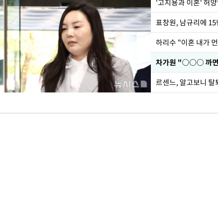
'고지용과 이혼' 허양
하리수 "이혼 내가 
르센느, 알고보니 탈