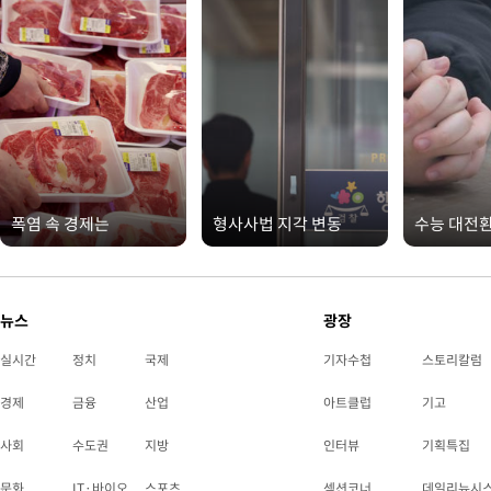
폭염 속 경제는
형사사법 지각 변동
수능 대전
뉴스
광장
실시간
정치
국제
기자수첩
스토리칼럼
경제
금융
산업
아트클럽
기고
사회
수도권
지방
인터뷰
기획특집
문화
IT·바이오
스포츠
섹션코너
데일리뉴시