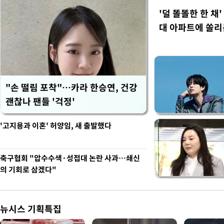
'덜 똘똘한 한 채
대 아파트에 쏠리
"손 떨림 포착"…카라 한승연, 건강
괜찮나 팬들 '걱정'
'고지용과 이혼' 허양임, 새 출발했다
축구협회 "압수수색·성접대 논란 사과…쇄신
의 기회로 삼겠다"
뉴시스 기획특집