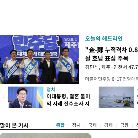
오늘의 헤드라인
"金-鄭 누적격차 0.
될 호남 표심 주목
김민석, 제주·인천서 47.
더불어민주당 8·17 전당대
보가 8일 제주·인천 지역 순
정치
다. 앞서 정청래 후보 우세
이대통령, 결혼 불이
·울산·경남 경선에서 1승 1
익 사례 전수조사 지
제주·인천 경선에서 이기며 '
시
만 두 후보 간 누적 득표율 차
많이 본 기사
종합
정치
국제
경제
금융