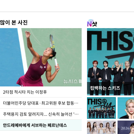
많이 본 사진
컴백하는 스키즈
이번주 국회에는 무슨 일
2타점 적시타 치는 이정후
더불어민주당 당대표·최고위원 후보 합동연설회
주택용지 검토 알려지자... 신속히 늘어선 '근조화환'
안드레예바에게 서브하는 페르난데스