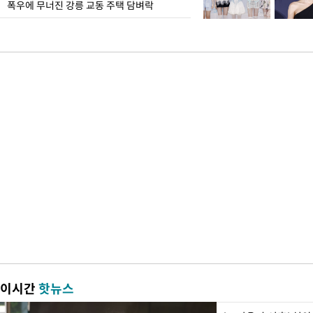
폭우에 무너진 강릉 교동 주택 담벼락
이시간
핫뉴스