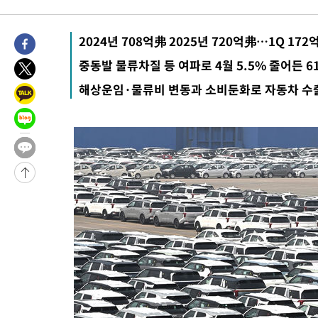
42.08%·宋 10.17%
-21201초 전 >
이강인 "아틀레티코 이적 기뻐…등번호 7번 의미보단 팀 위해 
것"
-21136초 전 >
[속보]與 당대표 경선, 제주·인천 권리당원 투표 김민석 승리
2024년 708억弗 2025년 720억弗…1Q 17
-14910초 전 >
낮 최고 35도 '무더위'…동해안 시간당 30㎜ '강한 비'[내일날
중동발 물류차질 등 여파로 4월 5.5% 줄어든 6
-14180초 전 >
[속보]이강인 "감독님이 원하는 마음 느꼈고, 많은 트로피 원해
해상운임·물류비 변동과 소비둔화로 자동차 수
틀레티코 이적"
-13962초 전 >
수도권 40도 육박 '펄펄'…동해안 일부 지역엔 호의주의보
-12931초 전 >
온열질환 사망자 3명 늘어…누적 환자 3000명 돌파
-6876초 전 >
강릉에 시간당 81.4㎜ 물폭탄…도로 잠기고 담벼락 붕괴
-2983초 전 >
백운산서 80년근 천종산삼 9뿌리 발견…감정가 1.3억원
-693초 전 >
선재도서 해루질 나섰다 실종 60대, 닷새 만에 숨진 채 발견
29분 전 >
남자 농구, 나고야 아시안게임서 '홈팀' 일본과 한일전
39분 전 >
여수 오동도 해상서 모터보트 전복…1명 사망·1명 실종
1시간 전 >
극한폭염 한풀 꺾이지만…'낮 최고 35도' 무더위, 열대야 계속[다
날씨]
2시간 전 >
축구협회 "압수수색·성접대 논란 사과…쇄신의 기회로 삼겠다"
2시간 전 >
[속보]'압수수색·성접대 논란' 축구협회 "실망과 걱정 안겨드려 죄
6시간 전 >
'최고 37도' 폭염 지속…강원동해안 최대 150㎜ 비
8시간 전 >
[속보]뉴욕증시 상승 마감…S&P 0.6% 나스닥 1.3%↑