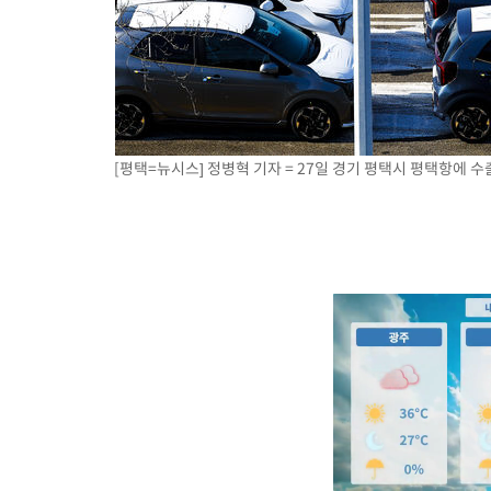
[평택=뉴시스] 정병혁 기자 = 27일 경기 평택시 평택항에 수출용