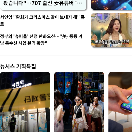
봤습니다"…707 출신 女유튜버 '완
벽 소화'
서인영 "환희가 크리스마스 같이 보내자 해" 폭
로
정부의 '슈퍼을' 선정 한화오션…"美·중동 겨
냥 특수선 사업 본격 확장"
뉴시스 기획특집