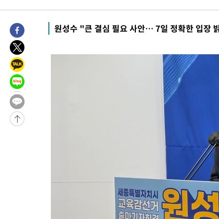
태
-16090초 전 >
입추에도 극한더위…서울 낮 39도 '폭염중대경보'
-11054초 전 >
이란, 호르무즈서 "적국 목표물들"과 대치로 남부 케슘섬에서 
원성수 "큰 결심 필요 사안… 7일 정확한 입장 
례 큰 폭발음
-9769초 전 >
[속보]美, 폴리실리콘 수입 규제…파생제품 15% 관세, 120일 후
효
-7920초 전 >
[속보]트럼프, 美 원정출산 금지 행정명령 서명
-5620초 전 >
[속보] 뉴욕증시, 일제 하락 마감…나스닥 0.06%↓
-29658초 전 >
[속보] 7월 중국 수출 23.9%↑ 수입 27.5%↑…무역총액
25.3%↑
-26818초 전 >
[속보]'채상병 순직 책임' 임성근, 항소심도 징역 3년
-26684초 전 >
[속보]종합특검, '관저이전 봐주기 감사' 유병호 구속기소
-23284초 전 >
민주 콩고 에볼라환자 4천명 돌파, 4053명 발생 1850명 사망
-22534초 전 >
[속보]'300억원대 사기 혐의' 차가원 대표 구속 송치
-21728초 전 >
"미 전국적 살모네라 식중독 원인은 멕시코산 할라피뇨"-- CD
-20241초 전 >
[속보]경찰·노동부, HL만도 평택사업장 끼임 사망 관련 압수
-20122초 전 >
[속보]합수본, '투표율 허위 입력' 중앙·서울·경기도 선관위 등
압수수색
-19877초 전 >
[속보]원·달러 환율, 오전 9시 1423.8원
-19673초 전 >
[속보]삼성전자·SK하이닉스 동반 강보합…1%대 상승 출발
-19659초 전 >
[속보]코스닥, 5.95포인트(0.74%) 상승한 807.62개장