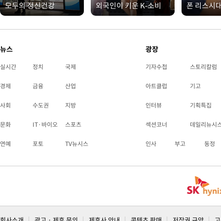
모두의 정신건강
외국인이 키운 K-소비
폰 리스시
뉴스
광장
실시간
정치
국제
기자수첩
스토리칼럼
경제
금융
산업
아트클럽
기고
사회
수도권
지방
인터뷰
기획특집
문화
IT·바이오
스포츠
섹션코너
데일리뉴시
연예
포토
TV뉴시스
인사
부고
동정
회사소개
광고 · 제휴 문의
제휴사 안내
콘텐츠 판매
저작권 규약
고