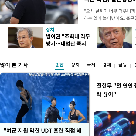
"요새 날씨가 너무 더우니까
하는 일이 늘어났어요. 출근
거나, 누가 길을 막고 서 있
정치
(40대 직장인 A씨) 유례없
범여권 "조희대 직무
에도 쉽게 짜증을 내거나 
방기…대법관 즉시
있다. 높은 기온과 습도가 
송
제청"
많이 본 기사
종합
정치
국제
경제
금융
전현무 "전 연인
락 끊어"
"여군 지원 막힌 UDT 훈련 직접 해