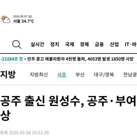
2026.08.07 (금)
서울 34.7℃
-5620초 전 >
[속보] 뉴욕증시, 일제 하락 마감…나스닥 0.06%↓
-29658초 전 >
[속보] 7월 중국 수출 23.9%↑ 수입 27.5%↑…무역총액
25.3%↑
-26818초 전 >
[속보]'채상병 순직 책임' 임성근, 항소심도 징역 3년
실시간
정치
국제
경제
금융
산업
IT·
-26684초 전 >
[속보]종합특검, '관저이전 봐주기 감사' 유병호 구속기소
-23284초 전 >
민주 콩고 에볼라환자 4천명 돌파, 4053명 발생 1850명 사망
-22534초 전 >
[속보]'300억원대 사기 혐의' 차가원 대표 구속 송치
지방
지방최신
세종
부산
대구/경북
전남광
-21728초 전 >
"미 전국적 살모네라 식중독 원인은 멕시코산 할라피뇨"-- CD
-20241초 전 >
[속보]경찰·노동부, HL만도 평택사업장 끼임 사망 관련 압수
-20122초 전 >
[속보]합수본, '투표율 허위 입력' 중앙·서울·경기도 선관위 등
공주 출신 원성수, 공주·부
압수수색
-19877초 전 >
[속보]원·달러 환율, 오전 9시 1423.8원
상
-19673초 전 >
[속보]삼성전자·SK하이닉스 동반 강보합…1%대 상승 출발
-19659초 전 >
[속보]코스닥, 5.95포인트(0.74%) 상승한 807.62개장
-19627초 전 >
[속보]코스피, 6300선 재탈환…1.09% 오른 6365.07 개장
등록 2026.05.06 15:51:39
-16792초 전 >
시리아 다마스쿠스 교외에서 미니버스 폭발.. 14명 부상, 3명은