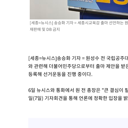
-19627초 전 >
[속보]코스피, 6300선 재탈환…1.09% 오른 6365.07 개장
-16792초 전 >
시리아 다마스쿠스 교외에서 미니버스 폭발.. 14명 부상, 3명은
태
[세종=뉴시스] 송승화 기자 = 세종시교육감 출마 선언하는 원성수
-16090초 전 >
입추에도 극한더위…서울 낮 39도 '폭염중대경보'
재판매 및 DB 금지
-11054초 전 >
이란, 호르무즈서 "적국 목표물들"과 대치로 남부 케슘섬에서 
례 큰 폭발음
-9769초 전 >
[속보]美, 폴리실리콘 수입 규제…파생제품 15% 관세, 120일 후
효
-7920초 전 >
[속보]트럼프, 美 원정출산 금지 행정명령 서명
-5620초 전 >
[속보] 뉴욕증시, 일제 하락 마감…나스닥 0.06%↓
[세종=뉴시스]송승화 기자 = 원성수 전 국립공
와 관련해 더불어민주당으로부터 출마 제안을 받은
등록해 선거운동을 진행 중이다.
6일 뉴시스와 통화에서 원 전 총장은 "큰 결심이 
일(7일) 기자회견을 통해 언론에 정확한 입장을 