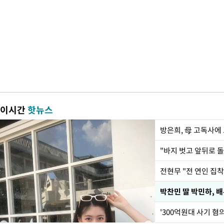
이시간
핫뉴스
방은희, 母 고독사에 
전현무 "전 연인 집
'300억원대 사기 혐