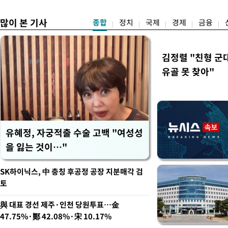
만 두 후보 간 누적 득표율 차
많이 본 기사
종합
정치
국제
경제
금융
김정렬 "친형 군
유골 못 찾아"
유혜정, 자궁적출 수술 고백 "여성성
을 잃는 것이…"
SK하이닉스, 中 충칭 후공정 공장 지분매각 검
토
與 대표 경선 제주·인천 당원투표…金
47.75%·鄭 42.08%·宋 10.17%