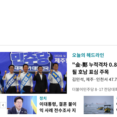
오늘의 헤드라인
"金-鄭 누적격차 0.
될 호남 표심 주목
김민석, 제주·인천서 47.
더불어민주당 8·17 전당대
보가 8일 제주·인천 지역 순
정치
다. 앞서 정청래 후보 우세
이대통령, 결혼 불이
·울산·경남 경선에서 1승 1
익 사례 전수조사 지
제주·인천 경선에서 이기며 '
시