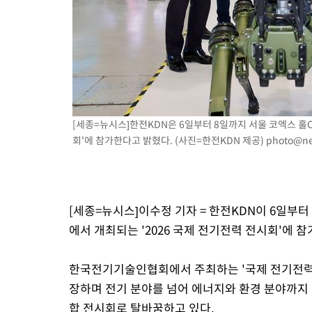
9시간 전 >
극한폭염 한풀 꺾이지만…'낮 최고 35도' 무더위, 열대야 계속[다
날씨]
10시간 전 >
축구협회 "압수수색·성접대 논란 사과…쇄신의 기회로 삼겠다"
10시간 전 >
[속보]'압수수색·성접대 논란' 축구협회 "실망과 걱정 안겨드려 
13시간 전 >
'최고 37도' 폭염 지속…강원동해안 최대 150㎜ 비
15시간 전 >
[속보]뉴욕증시 상승 마감…S&P 0.6% 나스닥 1.3%↑
[세종=뉴시스]한전KDN은 6일부터 8일까지 서울 코엑스 홀C
회'에 참가한다고 밝혔다. (사진=한전KDN 제공)
photo@ne
[세종=뉴시스]이수정 기자 = 한전KDN이 6일부터
에서 개최되는 '2026 국제 전기전력 전시회'에 
한국전기기술인협회에서 주최하는 '국제 전기전력 전
장하며 전기 분야를 넘어 에너지와 환경 분야까지
합 전시회로 탈바꿈하고 있다.