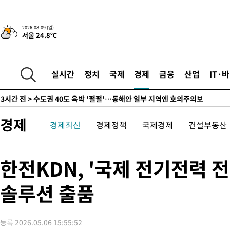
44.56%
1시간 전 >
[속보]與 대표 경선 제주·인천 당원투표…金 47.75%·鄭 42.08
10.17%
1시간 전 >
이강인 "아틀레티코 이적 기뻐…등번호 7번 의미보단 팀 위해 뛸 것
2026.08.09 (일)
서울 24.8℃
1시간 전 >
[속보]與 당대표 경선, 제주·인천 권리당원 투표 김민석 승리
3시간 전 >
낮 최고 35도 '무더위'…동해안 시간당 30㎜ '강한 비'[내일날씨]
3시간 전 >
[속보]이강인 "감독님이 원하는 마음 느꼈고, 많은 트로피 원해 아
실시간
정치
국제
경제
금융
산업
IT·
티코 이적"
3시간 전 >
수도권 40도 육박 '펄펄'…동해안 일부 지역엔 호의주의보
4시간 전 >
온열질환 사망자 3명 늘어…누적 환자 3000명 돌파
5시간 전 >
강릉에 시간당 81.4㎜ 물폭탄…도로 잠기고 담벼락 붕괴
경제
경제최신
경제정책
국제경제
건설부동산
6시간 전 >
백운산서 80년근 천종산삼 9뿌리 발견…감정가 1.3억원
7시간 전 >
선재도서 해루질 나섰다 실종 60대, 닷새 만에 숨진 채 발견
8시간 전 >
남자 농구, 나고야 아시안게임서 '홈팀' 일본과 한일전
한전KDN, '국제 전기전력 
8시간 전 >
여수 오동도 해상서 모터보트 전복…1명 사망·1명 실종
솔루션 출품
9시간 전 >
극한폭염 한풀 꺾이지만…'낮 최고 35도' 무더위, 열대야 계속[다
날씨]
10시간 전 >
축구협회 "압수수색·성접대 논란 사과…쇄신의 기회로 삼겠다"
10시간 전 >
[속보]'압수수색·성접대 논란' 축구협회 "실망과 걱정 안겨드려 
등록 2026.05.06 15:55:52
13시간 전 >
'최고 37도' 폭염 지속…강원동해안 최대 150㎜ 비