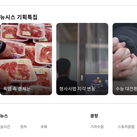
뉴시스 기획특집
폭염 속 경제는
형사사법 지각 변동
수능 대전
뉴스
광장
실시간
정치
국제
기자수첩
스토리칼럼