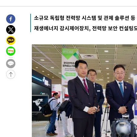
15시간 전 >
[속보]뉴욕증시 상승 마감…S&P 0.6% 나스닥 1.3%↑
소규모 독립형 전력망 시스템 및 관제 솔루션 등
-3682초 전 >
이란 "호르무즈 재개방 합의 근접…美 배상 선행돼야"
1시간 전 >
[속보]與최고위원 제주·인천 순회경선…박선원·최민희·서미화·
재생에너지 감시제어장치, 전력망 보안 컨설팅
수·김용 순
1시간 전 >
[속보]김민석, 與 전대 당원투표 누적 득표율 45.42%로 1위… 정
44.56%
1시간 전 >
[속보]與 대표 경선 제주·인천 당원투표…金 47.75%·鄭 42.08
10.17%
1시간 전 >
이강인 "아틀레티코 이적 기뻐…등번호 7번 의미보단 팀 위해 뛸 것
1시간 전 >
[속보]與 당대표 경선, 제주·인천 권리당원 투표 김민석 승리
3시간 전 >
낮 최고 35도 '무더위'…동해안 시간당 30㎜ '강한 비'[내일날씨]
3시간 전 >
[속보]이강인 "감독님이 원하는 마음 느꼈고, 많은 트로피 원해 아
티코 이적"
3시간 전 >
수도권 40도 육박 '펄펄'…동해안 일부 지역엔 호의주의보
4시간 전 >
온열질환 사망자 3명 늘어…누적 환자 3000명 돌파
5시간 전 >
강릉에 시간당 81.4㎜ 물폭탄…도로 잠기고 담벼락 붕괴
6시간 전 >
백운산서 80년근 천종산삼 9뿌리 발견…감정가 1.3억원
7시간 전 >
선재도서 해루질 나섰다 실종 60대, 닷새 만에 숨진 채 발견
8시간 전 >
남자 농구, 나고야 아시안게임서 '홈팀' 일본과 한일전
8시간 전 >
여수 오동도 해상서 모터보트 전복…1명 사망·1명 실종