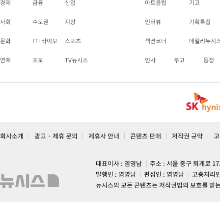
경제
금융
산업
아트클럽
기고
사회
수도권
지방
인터뷰
기획특집
문화
IT·바이오
스포츠
섹션코너
데일리뉴시
연예
포토
TV뉴시스
인사
부고
동정
회사소개
광고 · 제휴 문의
제휴사 안내
콘텐츠 판매
저작권 규약
고
대표이사 : 염영남
주소 : 서울 중구 퇴계로 1
발행인 : 염영남
편집인 : 염영남
고충처리인
뉴시스의 모든 콘텐츠는 저작권법의 보호를 받는 바, 무