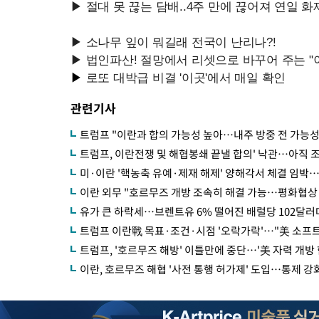
관련기사
트럼프 "이란과 합의 가능성 높아…내주 방중 전 가능성
트럼프, 이란전쟁 및 해협봉쇄 끝낼 합의' 낙관…아직 
미·이란 '핵농축 유예·제재 해제' 양해각서 체결 임박
이란 외무 "호르무즈 개방 조속히 해결 가능…평화협상
유가 큰 하락세…브렌트유 6% 떨어진 배럴당 102달러
트럼프 이란戰 목표·조건·시점 '오락가락'…"美 소프
트럼프, '호르무즈 해방' 이틀만에 중단…'美 자력 개방
이란, 호르무즈 해협 '사전 통행 허가제' 도입…통제 강