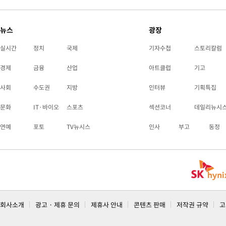
뉴스
광장
실시간
정치
국제
기자수첩
스토리칼럼
경제
금융
산업
아트클럽
기고
사회
수도권
지방
인터뷰
기획특집
문화
IT·바이오
스포츠
섹션코너
데일리뉴시
연예
포토
TV뉴시스
인사
부고
동정
회사소개
광고 · 제휴 문의
제휴사 안내
콘텐츠 판매
저작권 규약
고