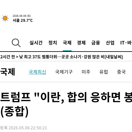
↓
-3771초 전 >
[속보]이 대통령 "부동산 공급 기존 사고방식 매달리지 말고 과
실천"
-2856초 전 >
이란, "오만과 '중앙 단일 루트' 합의…북쪽 인바운드·남쪽 아
2026.08.08 (토)
서울 29.7℃
드는 임시"
1시간 전 >
"낮 기온 소폭 하락"…수도권 폭염중대경보, 폭염경보로 하향
1시간 전 >
[속보]이 대통령, '호우피해' 안동·의성 관할 4개 면 특별재난지역
1시간 전 >
[단독]중수청 지원 검사들, 정원 초과 시 낮은 계급 임용…희망지 못
실시간
정치
국제
경제
금융
산업
IT·
수도
2시간 전 >
낮 최고 37도 찜통더위…곳곳 소나기·강원 많은 비[내일날씨]
2시간 전 >
SK하이닉스, 용인·청주 팹에 54조 투자…"AI 메모리 수요 선제 대
3시간 전 >
여자배구 이재영·이다영 자매, 아제르바이잔 투란VC 입단
국제
국제최신
국제기구
미주
유럽
중국
3시간 전 >
외국인 심판 성 접대 7경기 들여다보니…한국 축구 '5승 2무'
3시간 전 >
[속보]코스닥, 2.86포인트(0.36%) 내린 798.81마감
3시간 전 >
[속보]코스피, 6200선 약보합…0.60% 내린 6258.77에 마쳐
트럼프 "이란, 합의 응하면 
3시간 전 >
[속보]원·달러 환율, 7.7원 내린 1416.1원 마감
(종합)
3시간 전 >
[속보] 노원서 40.1도 관측…서울, 2018년 이후 첫 40도
4시간 전 >
[속보]종합특검, '계엄 수용공간 확보' 신용해 前교정본부장 기소
4시간 전 >
외신들도 주목한 韓축구 파문…"국민적 공분에 수사 재개"
등록 2026.05.06 22:50:21
4시간 전 >
11시간 압수수색에 성접대 파문까지…'쑥대밭' 된 축구협회