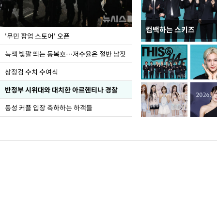
컴백하는 스키즈
지석천 뒤덮은 개구리
'무민 팝업 스토어' 오픈
녹색 빛깔 띄는 동복호…저수율은 절반 남짓
삼정검 수치 수여식
반정부 시위대와 대치한 아르헨티나 경찰
동성 커플 입장 축하하는 하객들