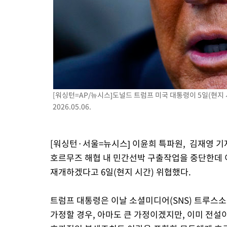
3시간 전 >
[속보] 노원서 40.1도 관측…서울, 2018년 이후 첫 40도
4시간 전 >
[속보]종합특검, '계엄 수용공간 확보' 신용해 前교정본부장 기소
4시간 전 >
외신들도 주목한 韓축구 파문…"국민적 공분에 수사 재개"
4시간 전 >
11시간 압수수색에 성접대 파문까지…'쑥대밭' 된 축구협회
5시간 전 >
[속보]규제합리화위원회 부위원장에 김태유 서울대 공대 교수…이
후임
[워싱턴=AP/뉴시스]도널드 트럼프 미국 대통령이 5일(현지
2026.05.06.
[워싱턴·서울=뉴시스] 이윤희 특파원, 김재영 기
호르무즈 해협 내 민간선박 구출작업을 중단한데 
재개하겠다고 6일(현지 시간) 위협했다.
트럼프 대통령은 이날 소셜미디어(SNS) 트루스
가정할 경우, 아마도 큰 가정이겠지만, 이미 전설