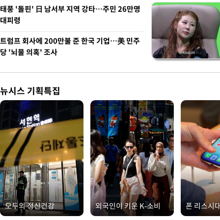
태풍 '돌핀' 日 남서부 지역 강타…주민 26만명
대피령
트럼프 회사에 200만불 준 한국 기업…美 민주
당 '뇌물 의혹' 조사
뉴시스 기획특집
모두의 정신건강
외국인이 키운 K-소비
폰 리스시