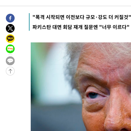
5시간 전 >
[속보]규제합리화위원회 부위원장에 김태유 서울대 공대 교수…이
후임
-11341초 전 >
이강인, 폭염 속 AT마드리드 첫 훈련…80명 식사 대접까지(종
"폭격 시작되면 이전보다 규모·강도 더 커질것
-8480초 전 >
미 사업체 일자리, 7월에 2.3만개 순감하고 그 전 2개월 10.3만
파키스탄 대면 회담 재개 질문엔 "너무 이르다"
향수정 (2보)
-7928초 전 >
[속보] 미 사업체, 일자리 7월에 2.3만 개 줄어…실업률은 4.1%
↓
-3791초 전 >
[속보]이 대통령 "부동산 공급 기존 사고방식 매달리지 말고 과
실천"
-2876초 전 >
이란, "오만과 '중앙 단일 루트' 합의…북쪽 인바운드·남쪽 아
드는 임시"
1시간 전 >
"낮 기온 소폭 하락"…수도권 폭염중대경보, 폭염경보로 하향
1시간 전 >
[속보]이 대통령, '호우피해' 안동·의성 관할 4개 면 특별재난지역
1시간 전 >
[단독]중수청 지원 검사들, 정원 초과 시 낮은 계급 임용…희망지 못
수도
2시간 전 >
낮 최고 37도 찜통더위…곳곳 소나기·강원 많은 비[내일날씨]
2시간 전 >
SK하이닉스, 용인·청주 팹에 54조 투자…"AI 메모리 수요 선제 대
3시간 전 >
여자배구 이재영·이다영 자매, 아제르바이잔 투란VC 입단
3시간 전 >
외국인 심판 성 접대 7경기 들여다보니…한국 축구 '5승 2무'
3시간 전 >
[속보]코스닥, 2.86포인트(0.36%) 내린 798.81마감
3시간 전 >
[속보]코스피, 6200선 약보합…0.60% 내린 6258.77에 마쳐
3시간 전 >
[속보]원·달러 환율, 7.7원 내린 1416.1원 마감