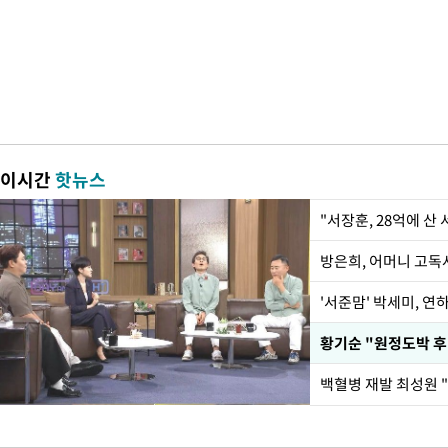
이시간
핫뉴스
"서장훈, 28억에 산
방은희, 어머니 고독사
'서준맘' 박세미, 연
황기순 "원정도박 후
백혈병 재발 최성원 