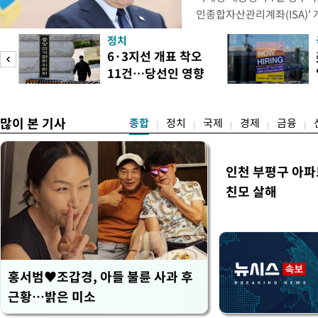
인종합자산관리계좌(ISA)' 
안'을 전면 재검토 할 것을 
정치
들과의 상황 점검 회의에서 I
6·3지선 개표 착오
지법안을 둘러싼 투자자들의 
11건…당선인 영향
았다. 이 자리에서 이 대통령
도
없어
많이 본 기사
종합
정치
국제
경제
금융
인천 부평구 아파
친모 살해
홍서범♥조갑경, 아들 불륜 사과 후
근황…밝은 미소