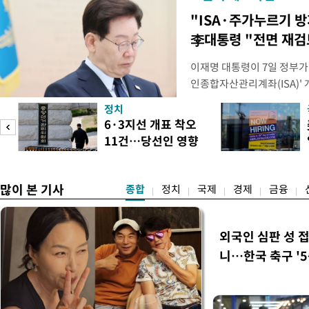
"ISA·주가누르기 
李대통령 "전면 재검
이재명 대통령이 7일 정부가
인종합자산관리계좌(ISA)' 
안'을 전면 재검토 할 것을 
정치
들과의 상황 점검 회의에서 I
6·3지선 개표 착오
지법안을 둘러싼 투자자들의 
11건…당선인 영향
았다. 이 자리에서 이 대통령
도
없어
많이 본 기사
종합
정치
국제
경제
금융
외국인 심판 성 
니…한국 축구 '5