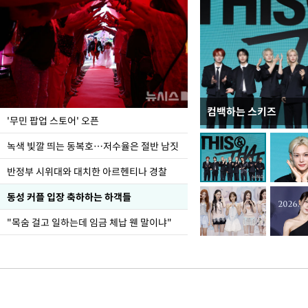
컴백하는 스키즈
지석천 뒤덮은 개구리
'무민 팝업 스토어' 오픈
녹색 빛깔 띄는 동복호…저수율은 절반 남짓
반정부 시위대와 대치한 아르헨티나 경찰
동성 커플 입장 축하하는 하객들
"목숨 걸고 일하는데 임금 체납 웬 말이냐"