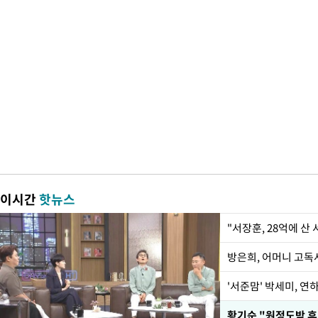
이시간
핫뉴스
"서장훈, 28억에 산
방은희, 어머니 고독사
'서준맘' 박세미, 연
황기순 "원정도박 후