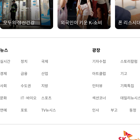
모두의 정신건강
외국인이 키운 K-소비
폰 리스시
뉴스
광장
실시간
정치
국제
기자수첩
스토리칼럼
경제
금융
산업
아트클럽
기고
사회
수도권
지방
인터뷰
기획특집
문화
IT·바이오
스포츠
섹션코너
데일리뉴시
연예
포토
TV뉴시스
인사
부고
동정