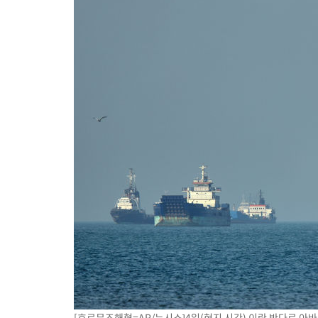
[호르무즈해협=AP/뉴시스]4일(현지 시간) 이란 반다르 아바스