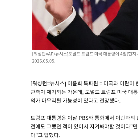
51분 전 >
[속보] 노원서 40.1도 관측…서울, 2018년 이후 첫 40도
1시간 전 >
[속보]종합특검, '계엄 수용공간 확보' 신용해 前교정본부장 기소
1시간 전 >
외신들도 주목한 韓축구 파문…"국민적 공분에 수사 재개"
1시간 전 >
11시간 압수수색에 성접대 파문까지…'쑥대밭' 된 축구협회
2시간 전 >
[속보]규제합리화위원회 부위원장에 김태유 서울대 공대 교수…이
후임
[워싱턴=AP/뉴시스]도널드 트럼프 미국 대통령이 4일(현지
2026.05.05.
[워싱턴=뉴시스] 이윤희 특파원 = 미국과 이란이
관측이 제기되는 가운데, 도널드 트럼프 미국 대통령
의가 마무리될 가능성이 있다고 전망했다.
트럼프 대통령은 이날 PBS와 통화에서 이란과의
전에도 그랬던 적이 있어서 지켜봐야할 것이다"면
다"고 답했다.