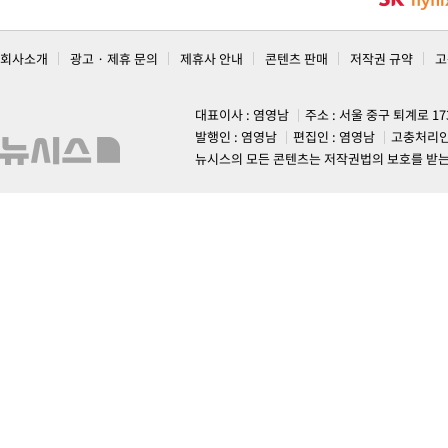
회사소개
광고 · 제휴 문의
제휴사 안내
콘텐츠 판매
저작권 규약
고
대표이사 : 염영남
주소 : 서울 중구 퇴계로 1
발행인 : 염영남
편집인 : 염영남
고충처리인
뉴시스의 모든 콘텐츠는 저작권법의 보호를 받는 바, 무