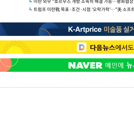
이란 외무 "호르무즈 개방 조속히 해결 가능…평화협상
트럼프 이란戰 목표·조건·시점 '오락가락'…"美 소프