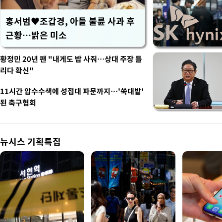
홍서범♥조갑경, 아들 불륜 사과 후
근황…밝은 미소
황정민 20년 팬 "내게도 밥 사줘…상대 주장 틀
리다 확신"
11시간 압수수색에 성접대 파문까지…'쑥대밭'
된 축구협회
뉴시스 기획특집