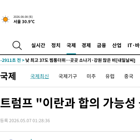
↓
-14360초 전 >
[속보]이 대통령 "부동산 공급 기존 사고방식 매달리지 말고 
실천"
-13445초 전 >
이란, "오만과 '중앙 단일 루트' 합의…북쪽 인바운드·남쪽 아
2026.08.08 (토)
서울 30.9℃
운드는 임시"
-5013초 전 >
"낮 기온 소폭 하락"…수도권 폭염중대경보, 폭염경보로 하향
-4977초 전 >
[속보]이 대통령, '호우피해' 안동·의성 관할 4개 면 특별재난지
포
-4940초 전 >
[단독]중수청 지원 검사들, 정원 초과 시 낮은 계급 임용…희망지
실시간
정치
국제
경제
금융
산업
IT·
갈 수도
-2911초 전 >
낮 최고 37도 찜통더위…곳곳 소나기·강원 많은 비[내일날씨]
-1217초 전 >
SK하이닉스, 용인·청주 팹에 54조 투자…"AI 메모리 수요 선제
응"
32분 전 >
여자배구 이재영·이다영 자매, 아제르바이잔 투란VC 입단
국제
국제최신
국제기구
미주
유럽
중국
44분 전 >
외국인 심판 성 접대 7경기 들여다보니…한국 축구 '5승 2무'
49분 전 >
[속보]코스닥, 2.86포인트(0.36%) 내린 798.81마감
49분 전 >
[속보]코스피, 6200선 약보합…0.60% 내린 6258.77에 마쳐
트럼프 "이란과 합의 가능성
50분 전 >
[속보]원·달러 환율, 7.7원 내린 1416.1원 마감
51분 전 >
[속보] 노원서 40.1도 관측…서울, 2018년 이후 첫 40도
등록 2026.05.07 01:28:36
1시간 전 >
[속보]종합특검, '계엄 수용공간 확보' 신용해 前교정본부장 기소
1시간 전 >
외신들도 주목한 韓축구 파문…"국민적 공분에 수사 재개"
1시간 전 >
11시간 압수수색에 성접대 파문까지…'쑥대밭' 된 축구협회