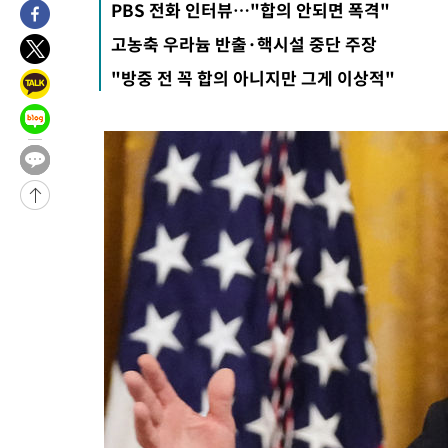
PBS 전화 인터뷰…"합의 안되면 폭격"
2시간 전 >
[속보]규제합리화위원회 부위원장에 김태유 서울대 공대 교수…이
고농축 우라늄 반출·핵시설 중단 주장
후임
-21930초 전 >
이강인, 폭염 속 AT마드리드 첫 훈련…80명 식사 대접까지(종
"방중 전 꼭 합의 아니지만 그게 이상적"
-19069초 전 >
미 사업체 일자리, 7월에 2.3만개 순감하고 그 전 2개월 10.3
하향수정 (2보)
-18517초 전 >
[속보] 미 사업체, 일자리 7월에 2.3만 개 줄어…실업률은 4.1
↓
-14380초 전 >
[속보]이 대통령 "부동산 공급 기존 사고방식 매달리지 말고 
실천"
-13465초 전 >
이란, "오만과 '중앙 단일 루트' 합의…북쪽 인바운드·남쪽 아
운드는 임시"
-5033초 전 >
"낮 기온 소폭 하락"…수도권 폭염중대경보, 폭염경보로 하향
-4997초 전 >
[속보]이 대통령, '호우피해' 안동·의성 관할 4개 면 특별재난지
포
-4960초 전 >
[단독]중수청 지원 검사들, 정원 초과 시 낮은 계급 임용…희망지
갈 수도
-2931초 전 >
낮 최고 37도 찜통더위…곳곳 소나기·강원 많은 비[내일날씨]
-1237초 전 >
SK하이닉스, 용인·청주 팹에 54조 투자…"AI 메모리 수요 선제
응"
31분 전 >
여자배구 이재영·이다영 자매, 아제르바이잔 투란VC 입단
44분 전 >
외국인 심판 성 접대 7경기 들여다보니…한국 축구 '5승 2무'
48분 전 >
[속보]코스닥, 2.86포인트(0.36%) 내린 798.81마감
49분 전 >
[속보]코스피, 6200선 약보합…0.60% 내린 6258.77에 마쳐
49분 전 >
[속보]원·달러 환율, 7.7원 내린 1416.1원 마감