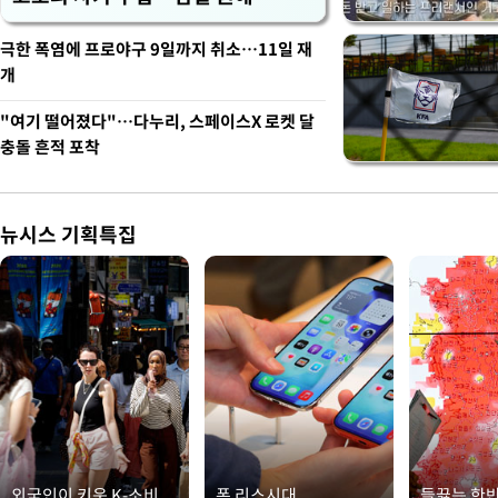
극한 폭염에 프로야구 9일까지 취소…11일 재
개
"여기 떨어졌다"…다누리, 스페이스X 로켓 달
충돌 흔적 포착
뉴시스 기획특집
외국인이 키운 K-소비
폰 리스시대
들끓는 한