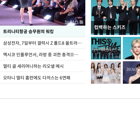
컴백하는 스키즈
입추 하루 앞둔 전남광
트리니티항공 승무원의 워킹
폭염
삼성전자, 7일부터 갤럭시 Z 폴드8 울트라·폴드8·플립8 출시
멕시코 인플루언서, 라방 중 괴한 총격으로 사망
멀티 골 세리머니하는 리오넬 메시
오타니 멀티 홈런에도 다저스는 6연패