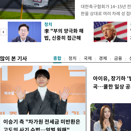
대한축구협회가 14~15년 
판을 상대로 여러 차례 성 접
구계에 따르면 국회의 한 의원
정치
년 국제심판 10여 명에게 성
李 "부의 양극화 해
축구협회는 외국인 심판과 감
법, 신중히 접근해
수십만원에서 많게는 100만
야"
많이 본 기사
종합
정치
국제
경제
금융
아이유, 장기하 '
곡…쿨한 일상 
이승기 측 "차가원 전세금 미반환은
고도의 사기 수법…엄벌 원해"