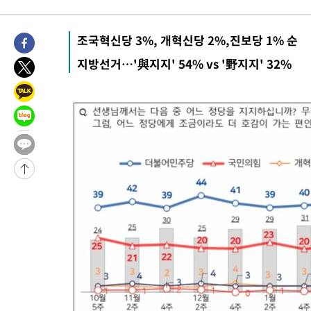
2시간 전 >
[속보]원·달러 환율, 0.7원 내린 1423.8원 마감
2시간 전 >
"여기 떨어졌다"…다누리, 스페이스X 로켓 달 충돌 흔적 포착
조국혁신당 3%, 개혁신당 2%,진보당 1% 순
3시간 전 >
손흥민, 5경기 연속골 실패…LAFC는 승부차기 끝 과달라하라 격파
지방선거…'與지지' 54% vs '野지지' 32%
5시간 전 >
내일까지 39도 '펄펄'…기상청 "태풍 지나며 폭염 잠시 꺾인다"
-18307초 전 >
'월드컵 탈락 후폭풍' 축구협회…11시간 걸린 초유의 압수수색
합)
-17743초 전 >
[속보] 뉴욕증시, 혼조 출발…나스닥 0.3%↓, 다우 0.14%↑
-16536초 전 >
축구협회, 15년 전 심판 성 접대 파문에 "현재는 내부 지침 준수
-15221초 전 >
경찰, '홍명보는 2순위' 결론냈던 스포츠윤리센터도 압수수색
-817초 전 >
[속보]합참 "北 발사체는 단거리탄도미사일…감시·경계태세 강화
-565초 전 >
日방위성, 北이 동해로 쏜 발사체는 탄도미사일 가능성
16분 전 >
[속보] SKT, 에이닷 서비스 장애 발생…"원인 파악 중"
26분 전 >
[속보]합참 "북, 동해상으로 미상 발사체 발사"
36분 전 >
'낮 최고 39도' 불볕더위…한밤 열대야도 계속[내일날씨]
37분 전 >
[속보]7~9일 프로야구 3연전도 폭염 취소…11일 재개
43분 전 >
"韓 외환시장 개입 관측 배경엔 美의 대한국 무역적자 있어"
45분 전 >
'월드컵 탈락 후폭풍' 축구협회…초유의 압수수색에 '충격·당황'