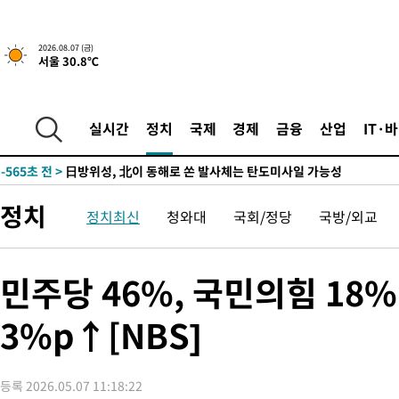
-18287초 전 >
'월드컵 탈락 후폭풍' 축구협회…11시간 걸린 초유의 압수수색
합)
-17723초 전 >
[속보] 뉴욕증시, 혼조 출발…나스닥 0.3%↓, 다우 0.14%↑
2026.08.07 (금)
서울 30.8℃
-16516초 전 >
축구협회, 15년 전 심판 성 접대 파문에 "현재는 내부 지침 준수
-15201초 전 >
경찰, '홍명보는 2순위' 결론냈던 스포츠윤리센터도 압수수색
-797초 전 >
[속보]합참 "北 발사체는 단거리탄도미사일…감시·경계태세 강화
실시간
정치
국제
경제
금융
산업
IT·
-545초 전 >
日방위성, 北이 동해로 쏜 발사체는 탄도미사일 가능성
17분 전 >
[속보] SKT, 에이닷 서비스 장애 발생…"원인 파악 중"
26분 전 >
[속보]합참 "북, 동해상으로 미상 발사체 발사"
정치
정치최신
청와대
국회/정당
국방/외교
37분 전 >
'낮 최고 39도' 불볕더위…한밤 열대야도 계속[내일날씨]
37분 전 >
[속보]7~9일 프로야구 3연전도 폭염 취소…11일 재개
43분 전 >
"韓 외환시장 개입 관측 배경엔 美의 대한국 무역적자 있어"
민주당 46%, 국민의힘 18
46분 전 >
'월드컵 탈락 후폭풍' 축구협회…초유의 압수수색에 '충격·당황'
3%p↑[NBS]
48분 전 >
서울 낮 37.9도, 올여름 최고치 경신…영등포 순간 '40도'
56분 전 >
[속보]종합특검, 대검 추가 압수수색…내란 중요임무종사 혐의
2시간 전 >
[속보]코스닥, 800p 회복…0.26% 오른 801.67 마감
등록 2026.05.07 11:18:22
2시간 전 >
[속보]코스피, 301.88포인트(4.58%) 내린 6296.38 마감