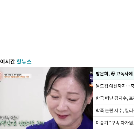
이시간
핫뉴스
방은희, 母 고독사에 
월드컵 예선까지…축
한국 떠난 김지수, 
학폭 논란 지수, 필
이승기 "구속 차가원,