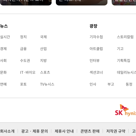
뉴스
광장
실시간
정치
국제
기자수첩
스토리칼럼
경제
금융
산업
아트클럽
기고
사회
수도권
지방
인터뷰
기획특집
문화
IT·바이오
스포츠
섹션코너
데일리뉴시
연예
포토
TV뉴시스
인사
부고
동정
회사소개
광고 · 제휴 문의
제휴사 안내
콘텐츠 판매
저작권 규약
고