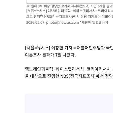
48분 전 >
서울 낮 37.9도, 올여름 최고치 경신…영등포 순간 '40도'
[서울=뉴시스] 엠브레인퍼블릭·케이스탯리서치·코리아리서치·
55분 전 >
[속보]종합특검, 대검 추가 압수수색…내란 중요임무종사 혐의
으로 진행한 NBS(전국지표조사)에서 정당 지지도는 더불어민주
2시간 전 >
[속보]코스닥, 800p 회복…0.26% 오른 801.67 마감
2026.05.07.
photo@newsis.com
*재판매 및 DB 금지
2시간 전 >
[속보]코스피, 301.88포인트(4.58%) 내린 6296.38 마감
2시간 전 >
[속보]원·달러 환율, 0.7원 내린 1423.8원 마감
2시간 전 >
"여기 떨어졌다"…다누리, 스페이스X 로켓 달 충돌 흔적 포착
[서울=뉴시스] 이창환 기자 = 더불어민주당과 국민
3시간 전 >
손흥민, 5경기 연속골 실패…LAFC는 승부차기 끝 과달라하라 격파
여론조사 결과가 7일 나왔다.
5시간 전 >
내일까지 39도 '펄펄'…기상청 "태풍 지나며 폭염 잠시 꺾인다"
엠브레인퍼블릭·케이스탯리서치·코리아리서치·한국리
을 대상으로 진행한 NBS(전국지표조사)에서 정