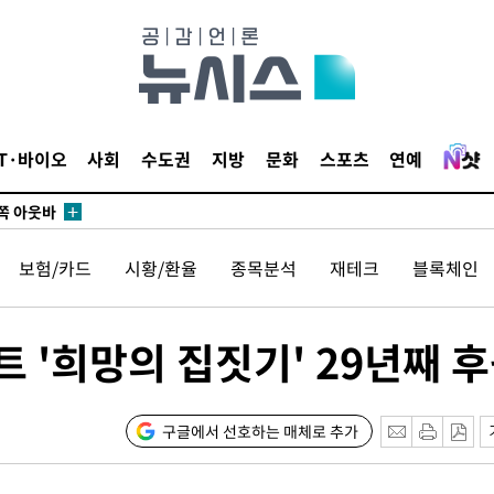
개시
0.3만개
 4.1%로
IT·바이오
사회
수도권
지방
문화
스포츠
연예
말고 과감히
쪽 아웃바
 하향
보험/카드
시황/환율
종목분석
재테크
블록체인
별재난지역
…희망지 못
날씨]
 '희망의 집짓기' 29년째 
요 선제 대
무'
구글에서 선호하는 매체로 추가
마쳐