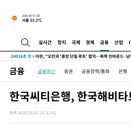
2026.08.07 (금)
서울 33.2℃
5분 전 >
[속보]국힘 윤리위, '돌려차기 발언' 진종오·서범수 징계 절차 
-30520초 전 >
미 사업체 일자리, 7월에 2.3만개 순감하고 그 전 2개월 1
하향수정 (2보)
-29968초 전 >
[속보] 미 사업체, 일자리 7월에 2.3만 개 줄어…실업률은
실시간
정치
국제
경제
금융
산업
↓
-25831초 전 >
[속보]이 대통령 "부동산 공급 기존 사고방식 매달리지 
실천"
-24916초 전 >
이란, "오만과 '중앙 단일 루트' 합의…북쪽 인바운드·남
운드는 임시"
-16484초 전 >
"낮 기온 소폭 하락"…수도권 폭염중대경보, 폭염경보로
금융
금융최신
증권
금융정책/통화
은행
-16448초 전 >
[속보]이 대통령, '호우피해' 안동·의성 관할 4개 면 특
선포
-16411초 전 >
[단독]중수청 지원 검사들, 정원 초과 시 낮은 계급 임용
갈 수도
-14382초 전 >
낮 최고 37도 찜통더위…곳곳 소나기·강원 많은 비[내일
한국씨티은행, 한국해비타트
-12688초 전 >
SK하이닉스, 용인·청주 팹에 54조 투자…"AI 메모리 수
응"
-9544초 전 >
여자배구 이재영·이다영 자매, 아제르바이잔 투란VC 입단
등록 2026.05.07 15:31:42
-8797초 전 >
외국인 심판 성 접대 7경기 들여다보니…한국 축구 '5승 2
-8531초 전 >
[속보]코스닥, 2.86포인트(0.36%) 내린 798.81마감
-8484초 전 >
[속보]코스피, 6200선 약보합…0.60% 내린 6258.77에 