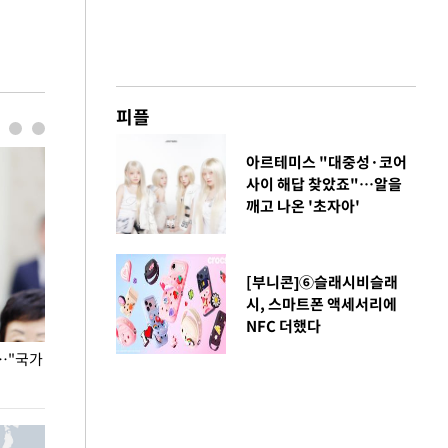
피플
아르테미스 "대중성·코어
사이 해답 찾았죠"…알을
깨고 나온 '초자아'
[부니콘]⑥슬래시비슬래
시, 스마트폰 액세서리에
NFC 더했다
…"국가
홈플러스, 67개 점포 가오픈… 13일 정식 개장
오세훈 서울시장,
환경 점검