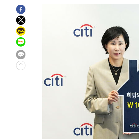
-8464초 전 >
[속보]원·달러 환율, 7.7원 내린 1416.1원 마감
-8353초 전 >
[속보] 노원서 40.1도 관측…서울, 2018년 이후 첫 40도
-5443초 전 >
[속보]종합특검, '계엄 수용공간 확보' 신용해 前교정본부
-4316초 전 >
외신들도 주목한 韓축구 파문…"국민적 공분에 수사 재개"
-4287초 전 >
11시간 압수수색에 성접대 파문까지…'쑥대밭' 된 축구협
-3309초 전 >
[속보]규제합리화위원회 부위원장에 김태유 서울대 공대 
태 후임
5분 전 >
[속보]국힘 윤리위, '돌려차기 발언' 진종오·서범수 징계 절차 
-30520초 전 >
미 사업체 일자리, 7월에 2.3만개 순감하고 그 전 2개월 1
하향수정 (2보)
-29968초 전 >
[속보] 미 사업체, 일자리 7월에 2.3만 개 줄어…실업률은
↓
-25831초 전 >
[속보]이 대통령 "부동산 공급 기존 사고방식 매달리지 
실천"
-24916초 전 >
이란, "오만과 '중앙 단일 루트' 합의…북쪽 인바운드·남
운드는 임시"
-16484초 전 >
"낮 기온 소폭 하락"…수도권 폭염중대경보, 폭염경보로
-16448초 전 >
[속보]이 대통령, '호우피해' 안동·의성 관할 4개 면 특
선포
-16411초 전 >
[단독]중수청 지원 검사들, 정원 초과 시 낮은 계급 임용
갈 수도
-14382초 전 >
낮 최고 37도 찜통더위…곳곳 소나기·강원 많은 비[내일
-12688초 전 >
SK하이닉스, 용인·청주 팹에 54조 투자…"AI 메모리 수