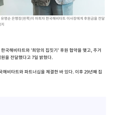
"서장훈, 28억에 산 서초 
1
450억에 매물로"
무'
전현무 "전 연인 집착에 
2
 유명순 은행장(왼쪽)이 마희자 한국해비타트 이사장에게 후원금을 전달
금지
마쳐
홍서범♥조갑경, 아들 불륜
3
은 미소
SK하이닉스, 주당 375원
4
장 기소
 한국해비타트와 '희망의 집짓기' 후원 협약을 맺고, 주거
분기 중 추가 주주환원 발
억원을 전달했다고 7일 밝혔다.
외국인 심판 성 접대 7
회
5
국 축구 '5승 2무'
교수…이병
국해비타트와 파트너십을 체결한 바 있다. 이후 29년째 집
개시
[속보]SK하이닉스, 주당 3
6
당…"3분기 중 주주환원 
與 황희 "버스 하우스 제
7
점도 있을 것"