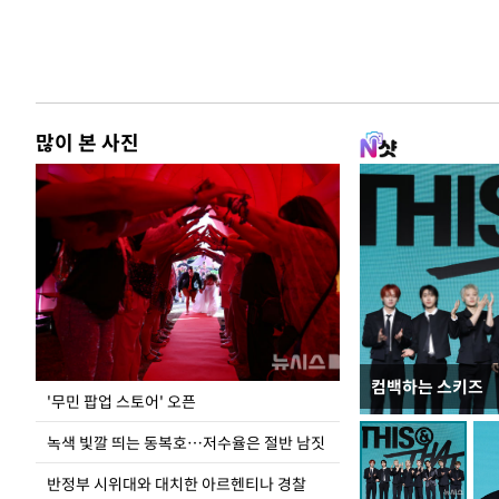
많이 본 사진
컴백하는 스키즈
지석천 뒤덮은 
'무민 팝업 스토어' 오픈
녹색 빛깔 띄는 동복호…저수율은 절반 남짓
반정부 시위대와 대치한 아르헨티나 경찰