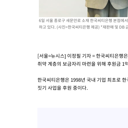
응"
-9544초 전 >
여자배구 이재영·이다영 자매, 아제르바이잔 투란VC 입단
-8797초 전 >
외국인 심판 성 접대 7경기 들여다보니…한국 축구 '5승 2
6일 서울 종로구 새문안로 소재 한국씨티은행 본점에서
-8531초 전 >
[속보]코스닥, 2.86포인트(0.36%) 내린 798.81마감
하고 있다. (사진=한국씨티은행 제공) *재판매 및 DB 
-8484초 전 >
[속보]코스피, 6200선 약보합…0.60% 내린 6258.77에 
-8464초 전 >
[속보]원·달러 환율, 7.7원 내린 1416.1원 마감
-8353초 전 >
[속보] 노원서 40.1도 관측…서울, 2018년 이후 첫 40도
-5443초 전 >
[속보]종합특검, '계엄 수용공간 확보' 신용해 前교정본부
[서울=뉴시스] 이정필 기자 = 한국씨티은행은
-4316초 전 >
외신들도 주목한 韓축구 파문…"국민적 공분에 수사 재개"
취약 계층의 보금자리 마련을 위해 후원금 1
-4287초 전 >
11시간 압수수색에 성접대 파문까지…'쑥대밭' 된 축구협
-3309초 전 >
[속보]규제합리화위원회 부위원장에 김태유 서울대 공대 
한국씨티은행은 1998년 국내 기업 최초로 한
태 후임
5분 전 >
[속보]국힘 윤리위, '돌려차기 발언' 진종오·서범수 징계 절차 
짓기 사업을 후원 중이다.