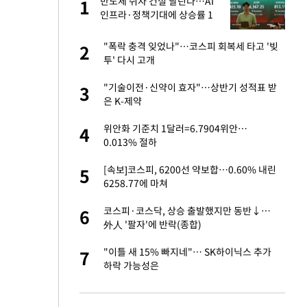
건물
반도체 쉬자 건설 달린다…AI
1
1
인프라·정책기대에 상승률 1
위 '질주'
친구들과 연락 끊어"
"폭락 충격 잊었나"…코스피 회복세 타고 '빚
2
2
투' 다시 고개
 사과 후 근황…밝
"기술이전·신약이 효자"…상반기 성적표 받
3
3
은 K-제약
 분기배당 결정…3
위안화 기준치 1달러=6.7904위안…
4
4
표
0.013% 절하
경기 들여다보니…한
[속보]코스피, 6200선 약보합…0.60% 내린
5
5
6258.77에 마쳐
75원 분기 배
코스피·코스닥, 상승 출발했지만 동반↓…
6
6
방안 확정"
外人 '팔자'에 반락(종합)
안…이동 용이한 장
"이틀 새 15% 빠지네"… SK하이닉스 추가
7
7
하락 가능성은