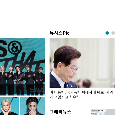
뉴시스Pic
개구리밥
이 대통령, 국가폭력 피해자에 위로·사과
가 책임지고 치유"
그래픽뉴스