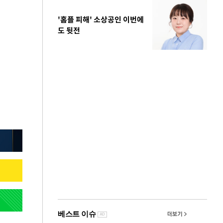
'홈플 피해' 소상공인 이번에
도 뒷전