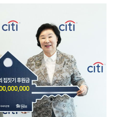
장 기소
회
교수…이병
개시
0.3만개
 4.1%로
말고 과감히
쪽 아웃바
 하향
별재난지역
…희망지 못
날씨]
요 선제 대