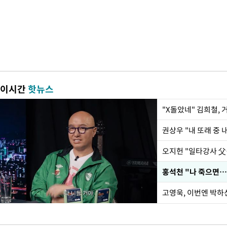
이시간
핫뉴스
"X돌았네" 김희철,
권상우 "내 또래 중 
홍석천 "나 죽으면…