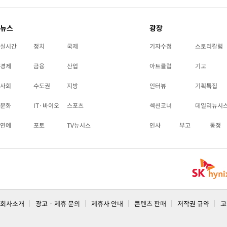
뉴스
광장
실시간
정치
국제
기자수첩
스토리칼럼
경제
금융
산업
아트클럽
기고
사회
수도권
지방
인터뷰
기획특집
문화
IT·바이오
스포츠
섹션코너
데일리뉴시
연예
포토
TV뉴시스
인사
부고
동정
회사소개
광고 · 제휴 문의
제휴사 안내
콘텐츠 판매
저작권 규약
고