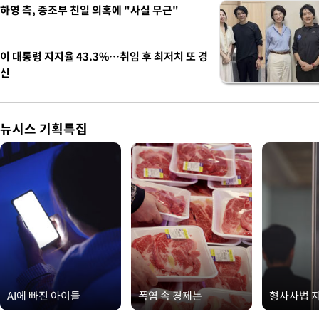
하영 측, 증조부 친일 의혹에 "사실 무근"
이 대통령 지지율 43.3%…취임 후 최저치 또 경
신
뉴시스 기획특집
AI에 빠진 아이들
폭염 속 경제는
형사사법 