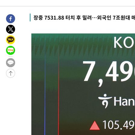
-25206초 전 >
[속보]코스피, 40.89포인트(0.65%) 오른 6299.66 마감
-25192초 전 >
[속보]코스닥, 55.66포인트(6.97%) 오른 854.47 마감
장중 7531.88 터치 후 밀려…외국인 7조원대 매
-21899초 전 >
대포통장 107개로 불법도박 수익 5062억 세탁…19명 검거
-20376초 전 >
[속보]이 대통령 "2028년 중순까지 광주 군공항 기능 다른 군
으로 임시 배치해 산단 조기 착공"
-17526초 전 >
포항스틸야드 관중석 천장 석재 낙하…K리그 전구장 긴급 점검
-6174초 전 >
[속보]'전장연 시위' 1호선 용산역 상행선 무정차 통과 종료
-4652초 전 >
[속보]코스닥 지수 5%대 급등에 '매수 사이드카' 발동
-1938초 전 >
[속보]원·달러 환율, 오전 9시 1410.3원
-1676초 전 >
[속보]코스닥, 8.85포인트(1.11%) 오른 807.66 개장
-1672초 전 >
[속보]코스피, 47.56포인트(0.76%) 오른 6306.33 개장
-108초 전 >
[속보]지하철 1호선 상행선 용산역 무정차 통과…"집회·시위"
26분 전 >
'낮 최고 34도' 전국 더위 지속…강원·경상권 오전 비
48분 전 >
파키스탄 보안군, 대 테러작전으로 남서부의 무장세력 소탕전..15명
해
1시간 전 >
인천 앞바다 연락두절 모터보트 승선원 3명 전원 구조
1시간 전 >
이집트, 가자 협상 당사자들에게 약속이행과 방해금지 촉구
2시간 전 >
트럼프, 이란 추가 요구에 "저강도 대응…이건 체스게임"