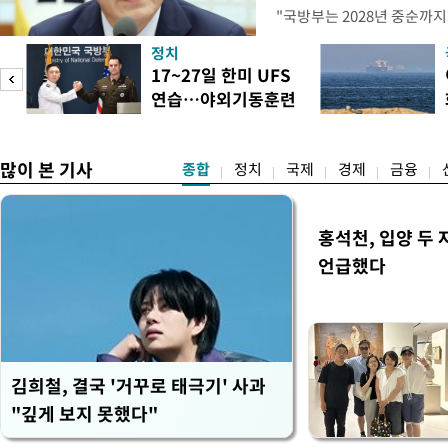
"국방부는 2028년 중순까지
으로 임시 배치해서 광주 군
정치
조기에 활용될 수 있도록 조
미
17~27일 한미 UFS
대통령은 이날 오후 청와대에
연습…야외기동훈련
차 민관합동 점검회의'에서 
차
14건
많이 본 기사
종합
정치
국제
경제
금융
홍석천, 입양 두 
언급했다
김희철, 결국 '거꾸로 태극기' 사과
"깊게 보지 못했다"