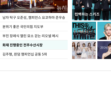
컴백하는 스키즈
한-미, UFS연합연습 1
남자 탁구 오준성, 챔피언스 요코하마 준우승
분위기 좋은 국민의힘 지도부
부친 장례식 열린 묘소 걷는 리오넬 메시
화재 진행중인 전주수산시장
김주형, 윈덤 챔피언십 공동 5위