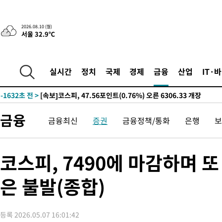
으로 임시 배치해 산단 조기 착공"
-17486초 전 >
포항스틸야드 관중석 천장 석재 낙하…K리그 전구장 긴급 점검
-6134초 전 >
[속보]'전장연 시위' 1호선 용산역 상행선 무정차 통과 종료
2026.08.10 (월)
서울 32.9℃
-4612초 전 >
[속보]코스닥 지수 5%대 급등에 '매수 사이드카' 발동
-1898초 전 >
[속보]원·달러 환율, 오전 9시 1410.3원
-1636초 전 >
[속보]코스닥, 8.85포인트(1.11%) 오른 807.66 개장
실시간
정치
국제
경제
금융
산업
IT·
-1632초 전 >
[속보]코스피, 47.56포인트(0.76%) 오른 6306.33 개장
-68초 전 >
[속보]지하철 1호선 상행선 용산역 무정차 통과…"집회·시위"
26분 전 >
'낮 최고 34도' 전국 더위 지속…강원·경상권 오전 비
금융
금융최신
증권
금융정책/통화
은행
보
49분 전 >
파키스탄 보안군, 대 테러작전으로 남서부의 무장세력 소탕전..15명
해
1시간 전 >
인천 앞바다 연락두절 모터보트 승선원 3명 전원 구조
1시간 전 >
이집트, 가자 협상 당사자들에게 약속이행과 방해금지 촉구
코스피, 7490에 마감하며 또
2시간 전 >
트럼프, 이란 추가 요구에 "저강도 대응…이건 체스게임"
은 불발(종합)
-31709초 전 >
[속보]경찰, '내부 비리' 자진신고자 징계 감면…포상금 1억으
대
-30953초 전 >
누그러진 극한 폭염…'낮 최고 34도' 무더위는 이어져[내일날씨
-27544초 전 >
제주 골프장서 멧돼지 출현 결국 사살…'이용객 대피'
등록 2026.05.07 16:01:42
-25362초 전 >
[속보]원·달러 환율, 2.3원 오른 1418.4원 마감