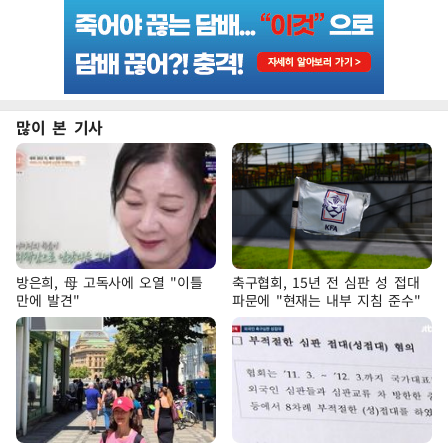
많이 본 기사
방은희, 母 고독사에 오열 "이틀
축구협회, 15년 전 심판 성 접대
만에 발견"
파문에 "현재는 내부 지침 준수"