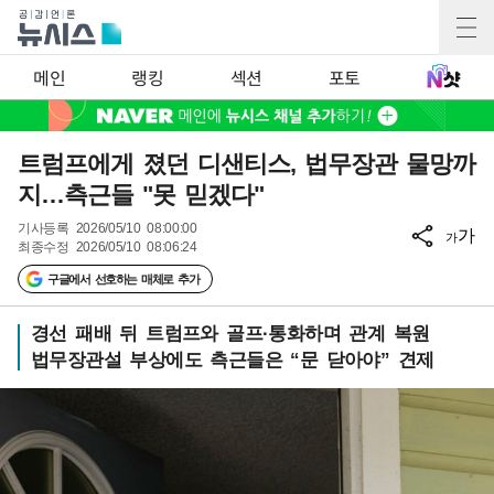
메인
랭킹
섹션
포토
트럼프에게 졌던 디샌티스, 법무장관 물망까
지…측근들 "못 믿겠다"
기사등록
2026/05/10 08:00:00
가
가
최종수정
2026/05/10 08:06:24
구글에서 선호하는 매체로 추가
경선 패배 뒤 트럼프와 골프·통화하며 관계 복원
법무장관설 부상에도 측근들은 “문 닫아야” 견제