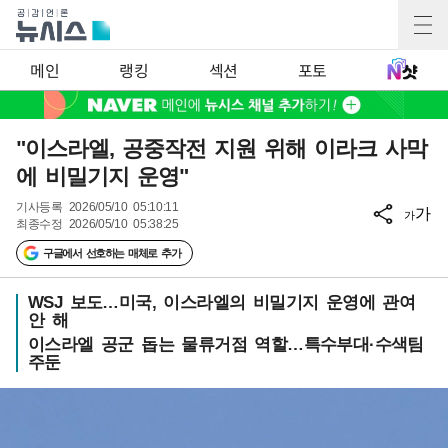
메인
랭킹
섹션
포토
"이스라엘, 공중작전 지원 위해 이라크 사막
에 비밀기지 운영"
기사등록
2026/05/10 05:10:11
가
가
최종수정
2026/05/10 05:38:25
구글에서 선호하는 매체로 추가
WSJ 보도…미국, 이스라엘의 비밀기지 운영에 관여
안 해
이스라엘 공군 돕는 물류거점 역할…특수부대·수색팀
주둔