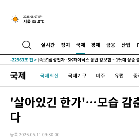
-26574초 전 >
민주 콩고 에볼라환자 4천명 돌파, 4053명 발생 1850명
-25824초 전 >
[속보]'300억원대 사기 혐의' 차가원 대표 구속 송치
2026.08.07 (금)
서울 35.0℃
-25018초 전 >
"미 전국적 살모네라 식중독 원인은 멕시코산 할라피뇨"--
-23531초 전 >
[속보]경찰·노동부, HL만도 평택사업장 끼임 사망 관련
-23412초 전 >
[속보]합수본, '투표율 허위 입력' 중앙·서울·경기도 선관
실시간
정치
국제
경제
금융
산업
압수수색
-23167초 전 >
[속보]원·달러 환율, 오전 9시 1423.8원
-22963초 전 >
[속보]삼성전자·SK하이닉스 동반 강보합…1%대 상승 
-22949초 전 >
[속보]코스닥, 5.95포인트(0.74%) 상승한 807.62개장
국제
국제최신
국제기구
미주
유럽
중
-22917초 전 >
[속보]코스피, 6300선 재탈환…1.09% 오른 6365.07 
-20082초 전 >
시리아 다마스쿠스 교외에서 미니버스 폭발.. 14명 부상, 
태
-19380초 전 >
입추에도 극한더위…서울 낮 39도 '폭염중대경보'
'살아있긴 한가'…모습 감춘
-14344초 전 >
이란, 호르무즈서 "적국 목표물들"과 대치로 남부 케슘섬
례 큰 폭발음
다
-13059초 전 >
[속보]美, 폴리실리콘 수입 규제…파생제품 15% 관세, 1
발효
-11210초 전 >
[속보]트럼프, 美 원정출산 금지 행정명령 서명
-8910초 전 >
[속보] 뉴욕증시, 일제 하락 마감…나스닥 0.06%↓
등록 2026.05.11 09:30:00
-30128초 전 >
[속보]'채상병 순직 책임' 임성근, 항소심도 징역 3년