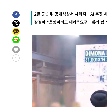
-29994초 전 >
[속보]종합특검, '관저이전 봐주기 감사' 유병호 구속기소
-26594초 전 >
민주 콩고 에볼라환자 4천명 돌파, 4053명 발생 1850명
2월 공습 뒤 공개석상서 사라져…AI 추정 
-25844초 전 >
[속보]'300억원대 사기 혐의' 차가원 대표 구속 송치
강경파 “음성이라도 내라” 요구…美와 합의
-25038초 전 >
"미 전국적 살모네라 식중독 원인은 멕시코산 할라피뇨"--
-23551초 전 >
[속보]경찰·노동부, HL만도 평택사업장 끼임 사망 관련
-23432초 전 >
[속보]합수본, '투표율 허위 입력' 중앙·서울·경기도 선관
압수수색
-23187초 전 >
[속보]원·달러 환율, 오전 9시 1423.8원
-22983초 전 >
[속보]삼성전자·SK하이닉스 동반 강보합…1%대 상승 
-22969초 전 >
[속보]코스닥, 5.95포인트(0.74%) 상승한 807.62개장
-22937초 전 >
[속보]코스피, 6300선 재탈환…1.09% 오른 6365.07 
-20102초 전 >
시리아 다마스쿠스 교외에서 미니버스 폭발.. 14명 부상, 
태
-19400초 전 >
입추에도 극한더위…서울 낮 39도 '폭염중대경보'
-14364초 전 >
이란, 호르무즈서 "적국 목표물들"과 대치로 남부 케슘섬
례 큰 폭발음
-13079초 전 >
[속보]美, 폴리실리콘 수입 규제…파생제품 15% 관세, 1
발효
-11230초 전 >
[속보]트럼프, 美 원정출산 금지 행정명령 서명
-8930초 전 >
[속보] 뉴욕증시, 일제 하락 마감…나스닥 0.06%↓