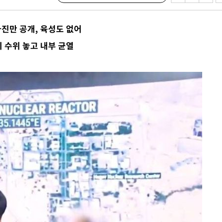
 사망
사진만 공개, 육성도 없어
 수위 놓고 내부 균열
 CDC
 압수수색
위 등 9곳
출발
개장
3명은 중
에서 두차
20일 후