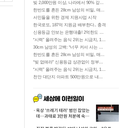
옥상 '쓰레기 테러' 범인 잡았는
데…과태료 3만원 처분에 숙박업
주 허탈