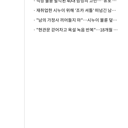
· 직장 불륜 발각된 40대 남성의 고민…"유포 동료 명예훼손·협박죄 고소 가능할까"
· 재취업한 시누이 위해 '조카 셔틀' 떠넘긴 남편…아내 "난 못한다"
· "남의 가정사 끼어들지 마"…시누이 불륜 덮으려는 남편에 억울한 아내
· "현관문 걷어차고 욕설 녹음 반복"…18개월 아기 키우는 집 뒤흔든 '앞집의 비극'