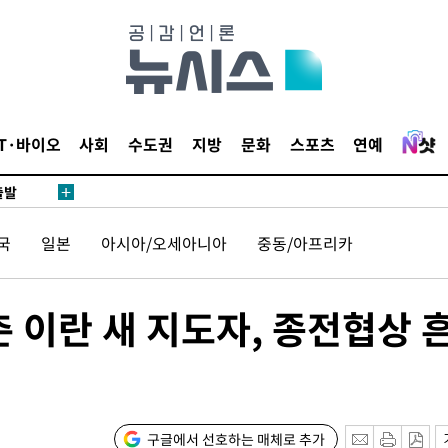
 사망
 CDC
 압수수색
위 등 9곳
IT·바이오
사회
수도권
지방
문화
스포츠
연예
출발
국
일본
아시아/오세아니아
중동/아프리카
개장
3명은 중
 이란 새 지도자, 종전협상 
에서 두차
20일 후
구글에서 선호하는 매체로 추가