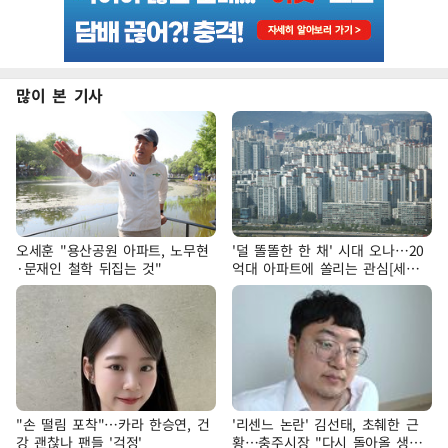
많이 본 기사
오세훈 "용산공원 아파트, 노무현
'덜 똘똘한 한 채' 시대 오나…20
·문재인 철학 뒤집는 것"
억대 아파트에 쏠리는 관심[세제
개편, 그 이후②]
"손 떨림 포착"…카라 한승연, 건
'리센느 논란' 김선태, 초췌한 근
강 괜찮나 팬들 '걱정'
황…충주시장 "다시 돌아올 생