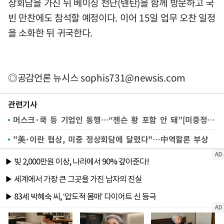
상회담을 가진 뒤 베이징 천단(톈탄)을 함께 방문하고 국
빈 만찬에도 참석할 예정이다. 이어 15일 업무 오찬 일정
을 소화한 뒤 귀국한다.
◎공감언론 뉴시스
sophis731@newsis.com
관련기사
머스크·쿡 등 기업인 동행…“젠슨 황 포함 안 돼”[미중정상회담 D-2]
"美·이란 협상, 미중 정상회담에 달렸다"…中역할론 부상