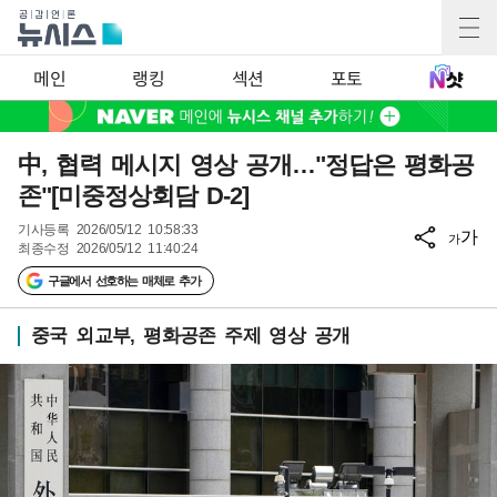
메인
랭킹
섹션
포토
中, 협력 메시지 영상 공개…"정답은 평화공
존"[미중정상회담 D-2]
기사등록
2026/05/12 10:58:33
가
가
최종수정
2026/05/12 11:40:24
구글에서 선호하는 매체로 추가
중국 외교부, 평화공존 주제 영상 공개