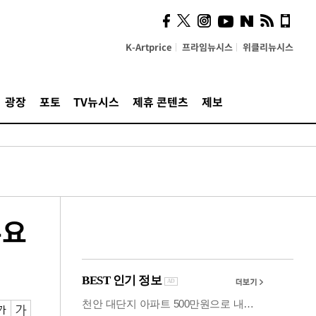
사이 해답 찾았죠"…알을
깨고 나온 '초자아'
K-Artprice
프라임뉴시스
위클리뉴시스
광장
포토
TV뉴시스
제휴 콘텐츠
제보
주요