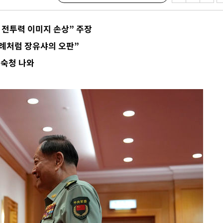
삼겠다"
겨드려 죄
 전투력 이미지 손상” 주장
례처럼 장유샤의 오판”
 숙청 나와