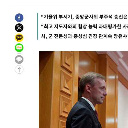
주 날씨]
-10025초 전 >
축구협회 "압수수색·성접대 논란 사과…쇄신의 기회로 
-8542초 전 >
[속보]'압수수색·성접대 논란' 축구협회 "실망과 걱정 안
“기율위 부서기, 중앙군사위 부주석 승진은
송"
47분 전 >
'최고 37도' 폭염 지속…강원동해안 최대 150㎜ 비
“최고 지도자와의 협상 능력 과대평가한 사
2시간 전 >
[속보]뉴욕증시 상승 마감…S&P 0.6% 나스닥 1.3%↑
시, 군 전문성과 충성심 긴장 관계속 장유샤