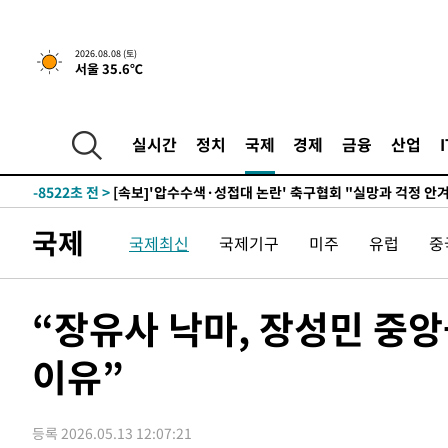
-22140초 전 >
백운산서 80년근 천종산삼 9뿌리 발견…감정가 1.3억원
-19850초 전 >
선재도서 해루질 나섰다 실종 60대, 닷새 만에 숨진 채 발
2026.08.08 (토)
서울 35.6℃
-17384초 전 >
남자 농구, 나고야 아시안게임서 '홈팀' 일본과 한일전
-16760초 전 >
여수 오동도 해상서 모터보트 전복…1명 사망·1명 실종
-12987초 전 >
극한폭염 한풀 꺾이지만…'낮 최고 35도' 무더위, 열대야
실시간
정치
국제
경제
금융
산업
주 날씨]
-10005초 전 >
축구협회 "압수수색·성접대 논란 사과…쇄신의 기회로 
-8522초 전 >
[속보]'압수수색·성접대 논란' 축구협회 "실망과 걱정 안
송"
47분 전 >
'최고 37도' 폭염 지속…강원동해안 최대 150㎜ 비
국제
국제최신
국제기구
미주
유럽
중
2시간 전 >
[속보]뉴욕증시 상승 마감…S&P 0.6% 나스닥 1.3%↑
-32108초 전 >
온열질환 사망자 3명 늘어…누적 환자 3000명 돌파
-26053초 전 >
강릉에 시간당 81.4㎜ 물폭탄…도로 잠기고 담벼락 붕괴
“장유사 낙마, 장성민 중
-22160초 전 >
백운산서 80년근 천종산삼 9뿌리 발견…감정가 1.3억원
이유”
-19870초 전 >
선재도서 해루질 나섰다 실종 60대, 닷새 만에 숨진 채 발
-17404초 전 >
남자 농구, 나고야 아시안게임서 '홈팀' 일본과 한일전
-16780초 전 >
여수 오동도 해상서 모터보트 전복…1명 사망·1명 실종
등록 2026.05.13 12:07:21
-13007초 전 >
극한폭염 한풀 꺾이지만…'낮 최고 35도' 무더위, 열대야