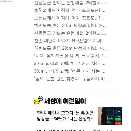
"주식 매일 사고판다"는 美 젊은
남성들…64%가 "나는 인생의
패배자“