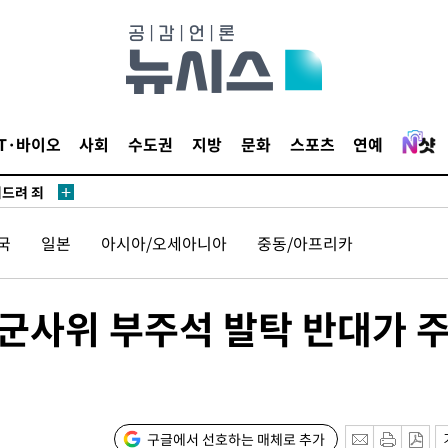
견
 계속[다음
IT·바이오
사회
수도권
지방
문화
스포츠
연예
삼겠다"
겨드려 죄
국
일본
아시아/오세아니아
중동/아프리카
앙군사위 부주석 발탁 반대가 
견
구글에서 선호하는 매체로 추가
 계속[다음