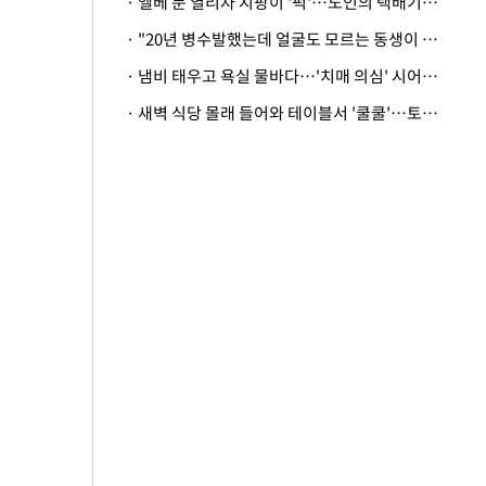
· 엘베 문 열리자 지팡이 '퍽'…노인의 택배기사 폭행 이유
· "20년 병수발했는데 얼굴도 모르는 동생이 유산 절반을"…배다른 형제 상속권 있을까
· 냄비 태우고 욕실 물바다…'치매 의심' 시어머니 검사 권유했다가 '날벼락'
· 새벽 식당 몰래 들어와 테이블서 '쿨쿨'…토사물 남기고 사라진 남성