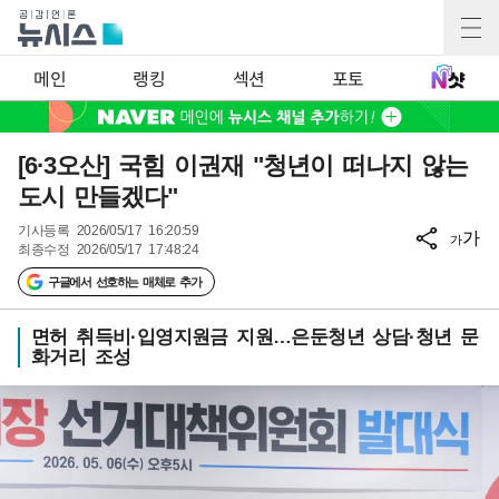
메인
랭킹
섹션
포토
[6·3오산] 국힘 이권재 "청년이 떠나지 않는
도시 만들겠다"
기사등록
2026/05/17 16:20:59
가
가
최종수정
2026/05/17 17:48:24
구글에서 선호하는 매체로 추가
면허 취득비·입영지원금 지원…은둔청년 상담·청년 문
화거리 조성