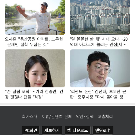
오세훈 "용산공원 아파트, 노무현
'덜 똘똘한 한 채' 시대 오나…20
·문재인 철학 뒤집는 것"
억대 아파트에 쏠리는 관심[세제
개편, 그 이후②]
"손 떨림 포착"…카라 한승연, 건
'리센느 논란' 김선태, 초췌한 근
강 괜찮나 팬들 '걱정'
황…충주시장 "다시 돌아올 생
각?"
회사소개
제휴/컨텐츠 판매
약관·정책
고충처리
PC화면
제보하기
앱 다운로드
맨위로↑