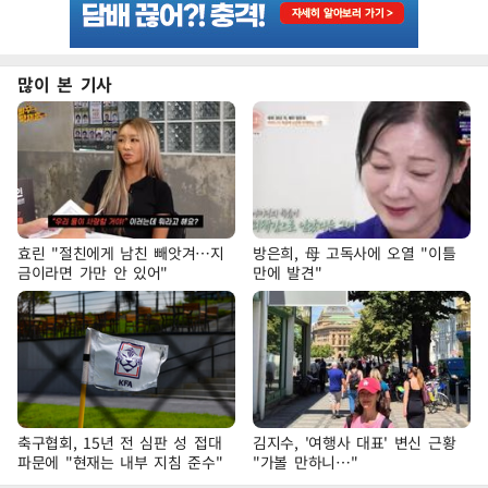
많이 본 기사
효린 "절친에게 남친 빼앗겨…지
방은희, 母 고독사에 오열 "이틀
금이라면 가만 안 있어"
만에 발견"
축구협회, 15년 전 심판 성 접대
김지수, '여행사 대표' 변신 근황
파문에 "현재는 내부 지침 준수"
"가볼 만하니…"