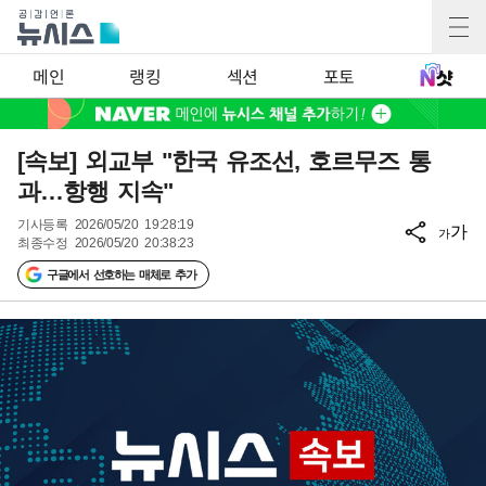
메인
랭킹
섹션
포토
[속보] 외교부 "한국 유조선, 호르무즈 통
과…항행 지속"
기사등록
2026/05/20 19:28:19
가
가
최종수정
2026/05/20 20:38:23
구글에서 선호하는 매체로 추가