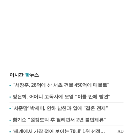
이시간
핫
뉴스
"서장훈, 28억에 산 서초 건물 450억에 매물로"
방은희, 어머니 고독사에 오열 "이틀 만에 발견"
'서준맘' 박세미, 연하 남친과 열애 "결혼 전제"
황기순 "원정도박 후 필리핀서 2년 불법체류"