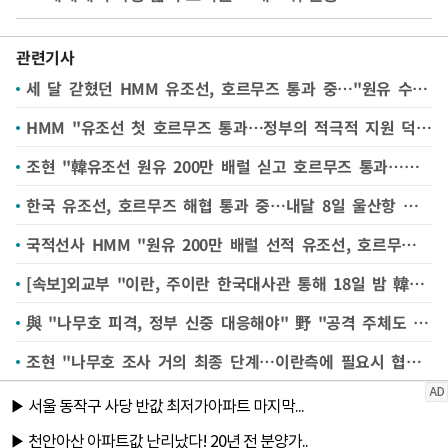
관련기사
세 달 갇혔던 HMM 유조선, 호르무즈 통과 중…"원유 수급 숨통 기대"
HMM "유조선 첫 호르무즈 통과…정부의 적극적 지원 덕분"
조현 "韓유조선 원유 200만 배럴 싣고 호르무즈 통과…이란과 협의 마쳐"
한국 유조선, 호르무즈 해협 통과 중…내달 8일 울산항 도착
국적선사 HMM "원유 200만 배럴 선적 유조선, 호르무즈 통과 중…3주뒤 韓도착"
[속보]외교부 "이란, 주이란 한국대사관 통해 18일 밤 韓선박 1척 호르무즈 해협 통항 가능 통보"
與 "나무호 피격, 정부 신중 대응해야" 野 "공격 주체도 못 밝혀"
조현 "나무호 조사 거의 최종 단계…이란측에 필요시 협조해달라 요구"(종합)