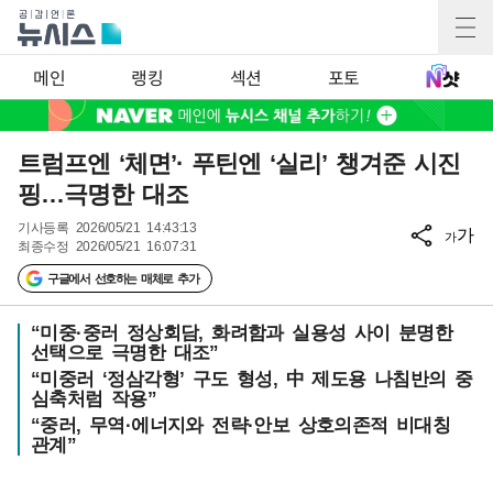
메인
랭킹
섹션
포토
트럼프엔 ‘체면’· 푸틴엔 ‘실리’ 챙겨준 시진
핑…극명한 대조
기사등록
2026/05/21 14:43:13
가
가
최종수정
2026/05/21 16:07:31
구글에서 선호하는 매체로 추가
“미중·중러 정상회담, 화려함과 실용성 사이 분명한
선택으로 극명한 대조”
“미중러 ‘정삼각형’ 구도 형성, 中 제도용 나침반의 중
심축처럼 작용”
“중러, 무역·에너지와 전략·안보 상호의존적 비대칭
관계”