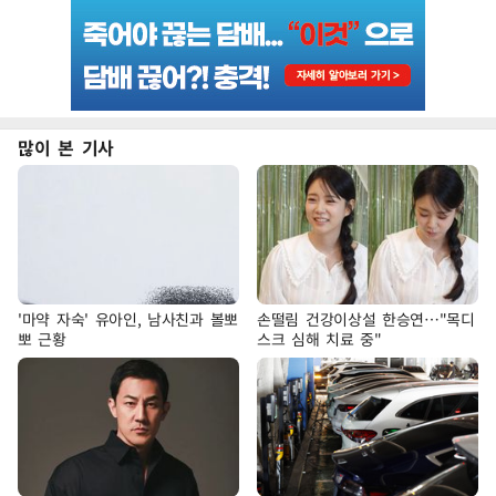
많이 본 기사
'마약 자숙' 유아인, 남사친과 볼뽀
손떨림 건강이상설 한승연…"목디
뽀 근황
스크 심해 치료 중"