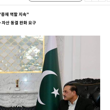
중재 역할 지속"
 교수…이
·자산 동결 완화 요구
 절차 개시
액
 사망
 CDC
 압수수색
위 등 9곳
출발
개장