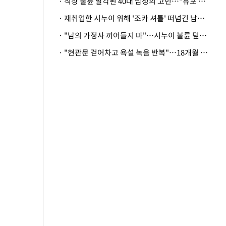
· 직장 불륜 발각된 40대 남성의 고민…"유포 동료 명예훼손·협박죄 고소 가능할까"
· 재취업한 시누이 위해 '조카 셔틀' 떠넘긴 남편…아내 "난 못한다"
· "남의 가정사 끼어들지 마"…시누이 불륜 덮으려는 남편에 억울한 아내
· "현관문 걷어차고 욕설 녹음 반복"…18개월 아기 키우는 집 뒤흔든 '앞집의 비극'