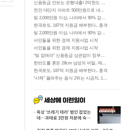
옥상 '쓰레기 테러' 범인 잡았는
데…과태료 3만원 처분에 숙박업
주 허탈