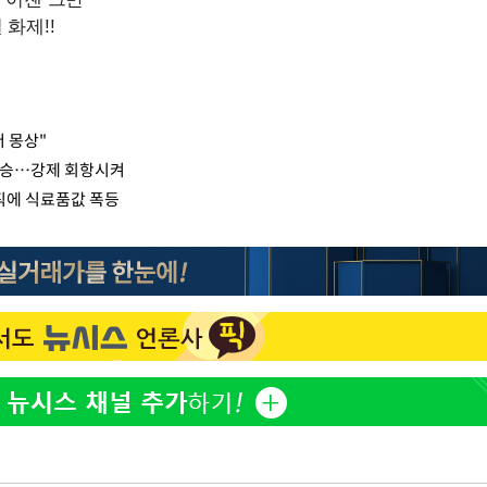
저 몽상"
탑승…강제 회항시켜
직에 식료품값 폭등