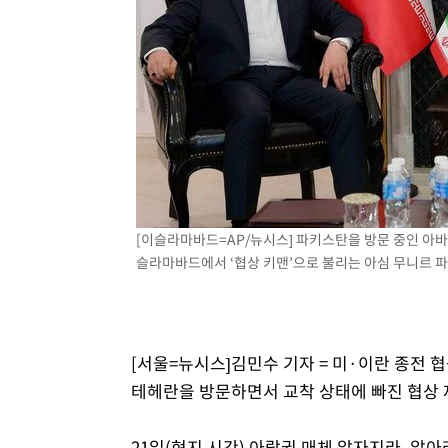
-10812초 전 >
시리아 다마스쿠스 교외에서 미니버스 폭발.. 14명 부상, 
태
-10110초 전 >
입추에도 극한더위…서울 낮 39도 '폭염중대경보'
-5074초 전 >
이란, 호르무즈서 "적국 목표물들"과 대치로 남부 케슘섬
례 큰 폭발음
-3789초 전 >
[속보]美, 폴리실리콘 수입 규제…파생제품 15% 관세, 12
효
-1940초 전 >
[속보]트럼프, 美 원정출산 금지 행정명령 서명
6분 전 >
[속보] 뉴욕증시, 일제 하락 마감…나스닥 0.06%↓
[이슬라마바드=AP/뉴시스] 파키스탄을 방문 중인 아바
슬라마바드에서 ‘협상 키맨’으로 불리는 아심 무니르 파키
[서울=뉴시스]김민수 기자 = 미·이란 종전
테헤란을 방문하면서 교착 상태에 빠진 협상 
21일(현지 시간) 아랍권 매체 알자지라, 