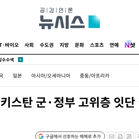
액
 사망
IT·바이오
사회
수도권
지방
문화
스포츠
연예
 CDC
 압수수색
위 등 9곳
국
일본
아시아/오세아니아
중동/아프리카
출발
키스탄 군·정부 고위층 잇단
개장
3명은 중
에서 두차
구글에서 선호하는 매체로 추가
0일 후 발