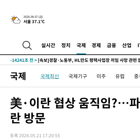
-23658초 전 >
[속보] 7월 중국 수출 23.9%↑ 수입 27.5%↑…무역총
25.3%↑
-20818초 전 >
[속보]'채상병 순직 책임' 임성근, 항소심도 징역 3년
2026.08.07 (금)
서울 37.1℃
-20684초 전 >
[속보]종합특검, '관저이전 봐주기 감사' 유병호 구속기소
-17284초 전 >
민주 콩고 에볼라환자 4천명 돌파, 4053명 발생 1850명
-16534초 전 >
[속보]'300억원대 사기 혐의' 차가원 대표 구속 송치
실시간
정치
국제
경제
금융
산업
-15728초 전 >
"미 전국적 살모네라 식중독 원인은 멕시코산 할라피뇨"--
-14241초 전 >
[속보]경찰·노동부, HL만도 평택사업장 끼임 사망 관련
-14122초 전 >
[속보]합수본, '투표율 허위 입력' 중앙·서울·경기도 선관
국제
국제최신
국제기구
미주
유럽
중
압수수색
-13877초 전 >
[속보]원·달러 환율, 오전 9시 1423.8원
-13673초 전 >
[속보]삼성전자·SK하이닉스 동반 강보합…1%대 상승 
-13659초 전 >
[속보]코스닥, 5.95포인트(0.74%) 상승한 807.62개장
美·이란 협상 움직임?…파
-13627초 전 >
[속보]코스피, 6300선 재탈환…1.09% 오른 6365.07 
란 방문
-10792초 전 >
시리아 다마스쿠스 교외에서 미니버스 폭발.. 14명 부상, 
태
-10090초 전 >
입추에도 극한더위…서울 낮 39도 '폭염중대경보'
-5054초 전 >
이란, 호르무즈서 "적국 목표물들"과 대치로 남부 케슘섬
등록 2026.05.21 17:20:55
례 큰 폭발음
-3769초 전 >
[속보]美, 폴리실리콘 수입 규제…파생제품 15% 관세, 12