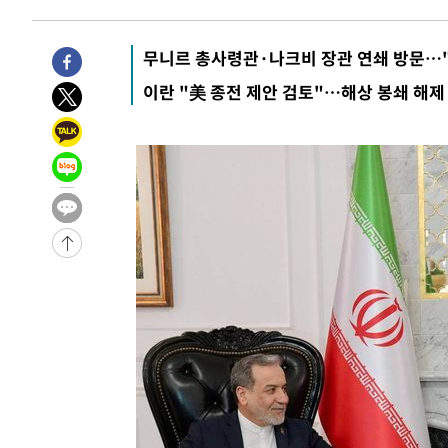
효
-1920초 전 >
[속보]트럼프, 美 원정출산 금지 행정명령 서명
6분 전 >
[속보] 뉴욕증시, 일제 하락 마감…나스닥 0.06%↓
무니르 총사령관·나크비 장관 연쇄 방문…"
-31995초 전 >
[속보]규제합리화위원회 부위원장에 김태유 서울대 공대
이란 "美 종전 제안 검토"…해상 봉쇄 해제
병태 후임
-28353초 전 >
[속보]국힘 윤리위, '돌려차기 발언' 진종오·서범수 징계
-23678초 전 >
[속보] 7월 중국 수출 23.9%↑ 수입 27.5%↑…무역총
25.3%↑
-20838초 전 >
[속보]'채상병 순직 책임' 임성근, 항소심도 징역 3년
-20704초 전 >
[속보]종합특검, '관저이전 봐주기 감사' 유병호 구속기소
-17304초 전 >
민주 콩고 에볼라환자 4천명 돌파, 4053명 발생 1850명
-16554초 전 >
[속보]'300억원대 사기 혐의' 차가원 대표 구속 송치
-15748초 전 >
"미 전국적 살모네라 식중독 원인은 멕시코산 할라피뇨"--
-14261초 전 >
[속보]경찰·노동부, HL만도 평택사업장 끼임 사망 관련
-14142초 전 >
[속보]합수본, '투표율 허위 입력' 중앙·서울·경기도 선관
압수수색
-13897초 전 >
[속보]원·달러 환율, 오전 9시 1423.8원
-13693초 전 >
[속보]삼성전자·SK하이닉스 동반 강보합…1%대 상승 
-13679초 전 >
[속보]코스닥, 5.95포인트(0.74%) 상승한 807.62개장
-13647초 전 >
[속보]코스피, 6300선 재탈환…1.09% 오른 6365.07 