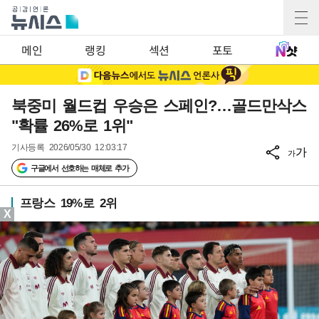
메인
랭킹
섹션
포토
북중미 월드컵 우승은 스페인?…골드만삭스
"확률 26%로 1위"
기사등록
2026/05/30 12:03:17
가
가
구글에서 선호하는 매체로 추가
프랑스 19%로 2위
X