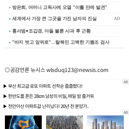
방은희, 어머니 고독사에 오열 "이틀 만에 발견"
홍서범♥조갑경, 아들 불륜 사과 후 근황
"바지 벗고 앞뒤로"…탈북민 고백한 기쁨조 검사
◎공감언론 뉴시스
wlsduq123@newsis.com