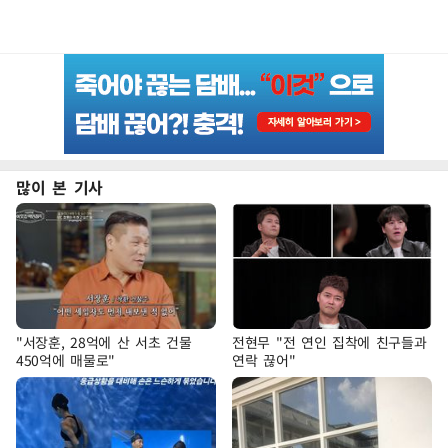
많이 본 기사
"서장훈, 28억에 산 서초 건물
전현무 "전 연인 집착에 친구들과
450억에 매물로"
연락 끊어"